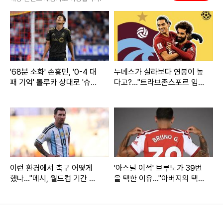
경기 후 토트넘 프랭크 감독은 “우선 좋은 팀들의 좋은 경기였
다고 생각한다. 전반전엔 하이 프레싱을 통해 주도권을 잡으려
고 했는데 잘 먹혔다. 전체적인 경기 내용은 괜찮았다고 생각
한다”라고 소감을 전했다.
'68분 소화' 손흥민, '0-4 대
누녜스가 살라보다 연봉이 높
패 기억' 톨루카 상대로 '슈팅
다고?..."트라브존스포르 임대
이번 경기가 손흥민이 토트넘 유니폼을 입고 치르는 마지막 경
0회' 침묵...이대로 무승부시
임박, 살라 연봉보다 약 80억
LAFC 리그스컵 우승 도전 먹
높아"
기였냐는 물음에는 “마지막 경기였다고 생각한다”라고 답했
구름 (후반 진행 중)
다. 이어 “손흥민은 상관없이 경기를 프로페셔널하게 준비했
다. 팀 구성원 모두 손흥민이 프로페셔널한 선수라는 걸 알고
있다”라고 덧붙였다.
이런 환경에서 축구 어떻게
'아스널 이적' 브루노가 39번
했나..."메시, 월드컵 기간 동
을 택한 이유..."아버지의 택시
안 자살 폭탄 테러 위협받아"
번호가 39번이었어, 내겐 모
든 의미가 담긴 번호"