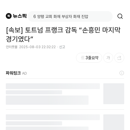
[속보] 토트넘 프랭크 감독 “손흥민 마지막
경기였다”
인터풋볼
2025-08-03 22:32:22
신고
3줄요약
파워링크
AD