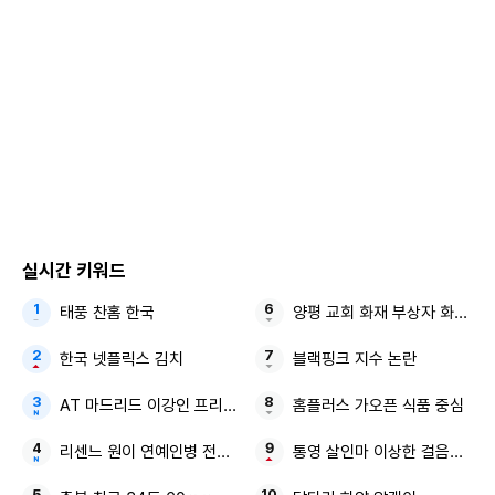
Copyright ⓒ 인터풋볼 무단 전재 및 재배포 금지
본 콘텐츠는
뉴스픽 파트너스
에서 공유된 콘텐츠입니다.
실시간 키워드
태풍 찬홈 한국
양평 교회 화재 부상자 화재 진
한국 넷플릭스 김치
블랙핑크 지수 논란
AT 마드리드 이강인 프리시즌 맨시티전
홈플러스 가오픈 식품 중심
리센느 원이 연예인병 전참시
통영 살인마 이상한 걸음걸이 