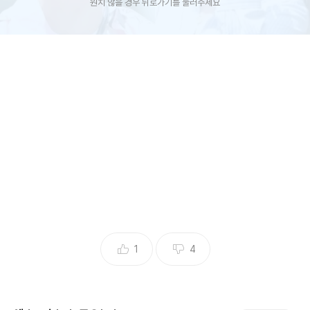
원치 않을 경우 뒤로가기를 눌러주세요
(엑스포츠뉴스 김수아 기자) 그룹 NRG 출신 천명훈이 오랫동
안 짝사랑한 상대가 공개됐다.
18일 방송된 채널A ' 요즘 남자 라이프 - 신랑수업'(이하 '신랑
수업')에서는 천명훈이 신입생으로 합류했다.
1
4
"그 누구보다 결혼을 꿈꾼다"는 천명훈의 자기소개에 심진화
는 "살도 너무 많이 빠지고 얼굴 관리도 너무 하시는 거 같