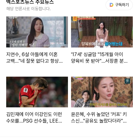
엑스포츠뉴스 주요뉴스
다음 My뉴스
구독하기
다"며 동안에 감탄했다. 이어 이다해는 지난 방송에서 언급했
해당 언론사로 이동합니다.
던 10년 동안 알고 지낸 여성 지인을 언급했고, MC들의 시선
은 천명훈의 고백 여부에 집중됐다.
그러자 천명훈은 "공개하려고 나온 거다"라고 선언했다. 이어
지연수, 6살 아들에게 이혼
'17세' 싱글맘 "15개월 아이
지는 장면에서 화사한 분홍색 의상을 입은 천명훈은 짝사랑 상
고백…"네 잘못 없다고 항상
양육비 못 받아"…서장훈 분
대에게 향했고, 인터뷰를 통해 "오늘은 용기를 내서 그녀에게
말해" (연수롭다)
노 (물어보살)
마음을 고백하려고 한다"고 밝혔다.
김민재에 이어 이강인도 이런
윤은혜, 수위 높았던 '커프' 키
수모를…PSG 선수들, LEE
스신..."공유도 놀랐다더라"
빼고 전원 월드컵 32강 진출
(아근진)[전일야화]