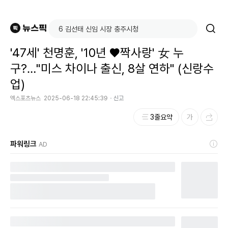
'47세' 천명훈, '10년 ♥짝사랑' 女 누
구?…"미스 차이나 출신, 8살 연하" (신랑수
업)
엑스포츠뉴스
2025-06-18 22:45:39
신고
3줄요약
파워링크
AD