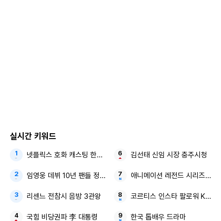
실시간 키워드
넷플릭스 호화 캐스팅 한국 드라마
김선태 신임 시장 충주시청
임영웅 데뷔 10년 팬들 정말 환호할 듯
애니메이션 레전드 시리즈 최고
리센느 전참시 음방 3관왕
코르티스 인스타 팔로워 K팝 그
국힘 비당권파 李 대통령
한국 톱배우 드라마