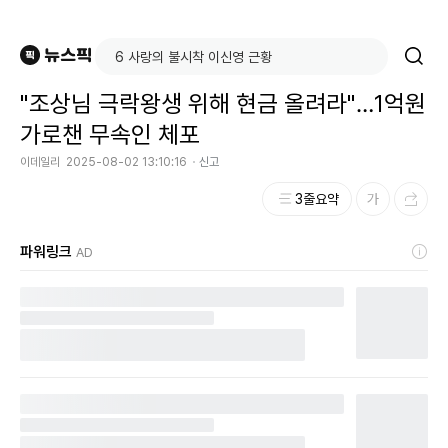
"조상님 극락왕생 위해 현금 올려라"…1억원
가로챈 무속인 체포
이데일리
2025-08-02 13:10:16
신고
3줄요약
파워링크
AD