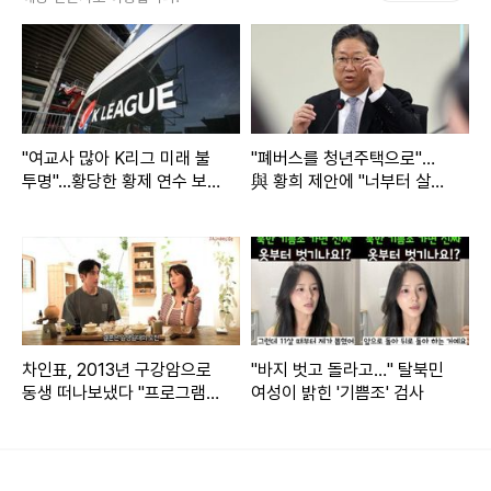
이 말에 B씨는 지난달 3일 광주 광산구 평동 한 저수지 인근에
서 A씨를 만났다.
A씨는 B씨에게 현금 1500만원을 나무에 걸어두고 홀로 저수
"여교사 많아 K리그 미래 불
"폐버스를 청년주택으로"…
투명"...황당한 황제 연수 보고
與 황희 제안에 "너부터 살아
지 데크 길을 따라가며 부적을 태우고 절을 하도록 했다.
서
봐"
그렇게 B씨가 부적을 태우며 멀어지자 A씨는 손쉽게 나무에
걸려있는 현금을 가로챘다.
부적을 다 태우고 돌아온 B씨가 현금이 사라진 것을 보고 경위
차인표, 2013년 구강암으로
"바지 벗고 돌라고…" 탈북민
를 묻자 A씨는 자신도 모르겠다며 오리발을 내밀 뿐이었다.
동생 떠나보냈다 "프로그램도
여성이 밝힌 '기쁨조' 검사
하차"
결국 B씨의 신고로 수사에 나선 경찰이 수사망을 좁혀오자 A
씨는 휴대전화를 끄고 도주했다.