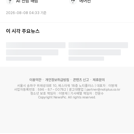
AI 전남 해남
에어컨
A씨에 대한 구속 여부는 이날 결정된다.
2026-08-08 04:33 기준
Copyright ⓒ 이데일리 무단 전재 및 재배포 금지
이 시각 주요뉴스
본 콘텐츠는
뉴스픽 파트너스
에서 공유된 콘텐츠입니다.
이용약관
개인정보취급방침
콘텐츠 신고
제휴문의
서울시 송파구 위례성대로 10, 에스타워 18층 노티플러스 | 대표자 : 이영재
사업자등록번호 : 596 - 87 – 00782 | 광고대행업 | partner@notiplus.co.kr
청소년 보호 책임자 : 이영재 | 기사배열 책임자 : 전윤수
Copyright NewsPic. All rights reserved.