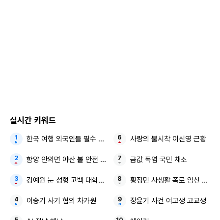
이 과정에서 그는 경기도 시흥에서 피해자 C(36) 씨에게 850
0만원을 같은 수법으로 가로챈 것으로 드러났다.
경찰은 폐쇄회로(CC)TV 분석 등을 통해 A씨가 서울 강남구
한 호텔에 은신 중이라는 것을 파악하고 지난달 31일 체포했
다.
실시간 키워드
체포 과정에서 범죄 수익금 4000여만원도 압수했다.
한국 여행 외국인들 필수 구매템
사랑의 불시착 이신영 근황
나머지 6000여만원은 유흥과 미용 등에 사용했다고 A씨는
함양 안의면 야산 불 안전 안내문자
금값 폭염 국민 채소
진술한 것으로 알려졌다.
강예원 눈 성형 고백 대학생 비주얼
황정민 사생활 폭로 임신 축하 
이승기 사기 혐의 차가원
장윤기 사건 여고생 고교생
경찰은 절도 혐의로 A씨에 대해 구속영장을 신청했다.