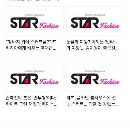
3일 백지헌은 자신의 인스타그램을 통해 한 장의 사진을 공개
했다. 별다른 설명 없이 업로드된 이 사진은 그녀의 내추럴한
매력을 담아냈다.
공개된 사진 속 백지헌은 블랙 컬러의 슬리브리스 원피스를 착
“청바지 위에 스커트를?” 프
눈물의 여왕? 이제는 ‘밀라노
리지아에게 배우는 역대급
의 여왕’… 김지원이 출국길에
용해 청순하면서도 시크한 분위기를 연출했다. 자연스럽게 흐
‘데님 레이어드’ 연출법
뿌린 파란색 광채
르는 긴 생머리와 은은한 메이크업이 조화를 이루며 그녀의 맑
고 깨끗한 이미지를 더욱 돋보이게 한다.
특히 감각적인 스타일링과 더불어 사진 속 장난기 가득한 표정
이 눈길을 끈다. 감자튀김을 이용해 귀여운 포즈를 취하며 소
손예진의 봄은 ‘반투명’이다:
리즈, 폴카닷 블라우스에 벨
녀다운 발랄한 매력을 뽐내고 있다. 화려한 액세서리 없이도
라이트 그린 재킷과 레이스
벳 스커트... 과할 것 같았는데
자연스러운 분위기만으로도 시선을 사로잡는 백지헌의 스타
미니의 조우
딱 맞았다
일이 돋보인다.