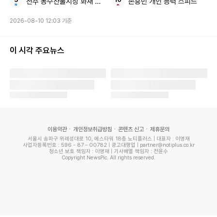
전주 농수산물시장 화재 인명피해
손흥민 개인 능력 스피드
2026-08-10 12:03 기준
이 시각 주요뉴스
@jiheonnibaek
백지헌은 평소 다양한 패션 스타일을 소화하며 트렌디한 감각
을 자랑한다. 무대에서는 강렬한 퍼포먼스와 스타일링을 선보
이용약관
개인정보취급방침
콘텐츠 신고
제휴문의
이지만, 일상에서는 캐주얼하면서도 세련된 룩을 연출하며 팬
서울시 송파구 위례성대로 10, 에스타워 18층 노티플러스 | 대표자 : 이영재
사업자등록번호 : 596 - 87 – 00782 | 광고대행업 | partner@notiplus.co.kr
들의 관심을 받고 있다.
청소년 보호 책임자 : 이영재 | 기사배열 책임자 : 전윤수
Copyright NewsPic. All rights reserved.
이번 블랙 원피스 스타일링 역시 심플하면서도 세련된 느낌을
강조했다. 블랙 컬러가 주는 차분하면서도 시크한 무드가 그녀
의 투명한 피부톤과 어우러지며 더욱 돋보이는 스타일링을 완