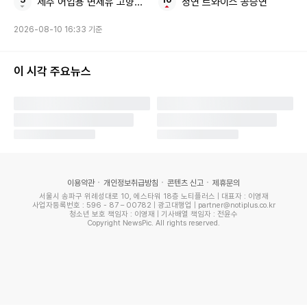
제주 어업용 면세유 고향사랑기부금
정연 트와이스 공승연
Copyright ⓒ 국제뉴스 무단 전재 및 재배포 금지
2026-08-10 16:33 기준
본 콘텐츠는
뉴스픽 파트너스
에서 공유된 콘텐츠입니다.
이 시각 주요뉴스
이용약관
개인정보취급방침
콘텐츠 신고
제휴문의
서울시 송파구 위례성대로 10, 에스타워 18층 노티플러스 | 대표자 : 이영재
사업자등록번호 : 596 - 87 – 00782 | 광고대행업 | partner@notiplus.co.kr
청소년 보호 책임자 : 이영재 | 기사배열 책임자 : 전윤수
Copyright NewsPic. All rights reserved.