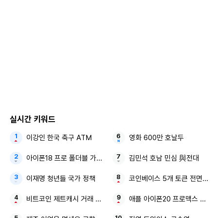
직후, 영식은 제작진과의 인터뷰에서 “건물로 따지면 건실하
게 시공된 화려한 건물 같다”라고 현숙을 극찬하는데, 과연 영
식이 순자가 아닌 현숙에게 ‘올인’하는 것인지 초미의 관심이
쏠린다.
한편 23일(수) 방송된 ‘나는 SOLO’는 닐슨코리아 집계 결과,
평균 3.6%(수도권 유료방송가구 기준 ENA·SBS Plus 합산
수치)의 시청률을 기록했으며, 분당 최고 시청률은 4.3%까지
치솟았다. 또한 굿데이터 코퍼레이션이 집계하는 ‘펀덱스 차
실시간 키워드
트’(7월 22일 발표) 중 ‘TV 비드라마 화제성’에서 3위에 오르
이강인 한국 축구 ATM
영화 600만 호날두
는 등 식지 않는 인기와 화제성을 과시했다.
아이폰18 프로 폴더블 가변 조리개
김민석 호남 민심 與전대
영식과 현숙의 새로운 러브라인은 30일(수) 밤 10시 30분 EN
이재명 청년들 국가 정책
코인베이스 5개 토큰 전면 거래
A와 SBS Plus에서 방송하는 ‘나는 SOLO’에서 확인할 수 있
다.ㅍ
비트코인 제트캐시 거래 비중
애플 아이폰20 프로맥스 6.96