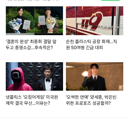
분”이라고 순자를 향한 서운함을 토로한다.
잠시 후 영식은 뭔가를 결심한 듯, 공용 거실에서 현숙을 만나
자 ‘1:1 대화’를 청한다. 이어 그는 “내가 생각해 봤는데 오늘 내
일은 너한테 한번 집중해 보려고”라고 고백한다. 또
'결혼의 완성' 최종회 결말 앞
순천 플라스틱 공장 화재...직
두고 종영소감...후속작은?
원 50여명 긴급 대피
한 영식은 “순자님하고 좋은 관계가 이뤄진 건 맞지만 솔직한
심정은 (다른 솔로녀들과도) 별 차이 없다고 생각해”라고 과감
한 플러팅을 한다.
현숙은 고개를 끄덕이면서 영식과 연애, 결혼관에 대해 진지하
게 대화를 나눈다. 이때 현숙은 “부부가 서로 좋아야 아이도 좋
넷플릭스 '오징어게임' 미국판
'오싹한 연애' 양세종, 박은빈
은 영향을 받는다”며 자신의 결혼관을 언급하는데, 영식은 “강
제작 결국 무산...이유는?
위한 프로포즈 성공할까?
의를 듣는 느낌이다. 오늘 좀 많이 배웠다”라고 현숙을 ‘리스
펙’한다.