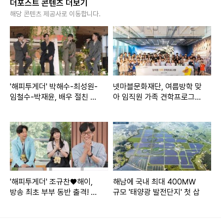
더포스트 콘텐츠 더보기
해당 콘텐츠 제공사로 이동합니다.
'해피투게더' 박해수-최성원-
넷마블문화재단, 여름방학 맞
임철수-박재윤, 배우 절친 4
아 임직원 가족 견학프로그램
인방 출격! "8년간 함께 산 사
성료…부모 직업 이해·가족 소
이"
통 강화
'해피투게더' 조규찬♥해이,
해남에 국내 최대 400㎿
방송 최초 부부 동반 출격! 첫
규모 '태양광 발전단지' 첫 삽
듀엣 무대 '기대UP'
MBC ‘나 혼자 산다’에서 기안84가 ‘점쟁이84’로 변신, 김대