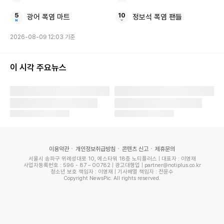
되자 거침없이 화투패를 오픈한다. 김대호가 뒤집은 화투패를
본 기안84는 당혹감(?)에 어쩔 줄 몰라 한다고. 기안84의 격
광어 폭염 마트
정보석 폭염 팬들
한 반응에 김대호는 “불안하게 왜 이래!”라며 초조해한다. 공
2026-08-09 12:03 기준
개된 사진 속에 자신의 신년 운세를 듣고 깜짝 놀란 김대호의
모습이 담겨 있어 과연 어떤 이야기를 들었을지 궁금증을 끌어
이 시각 주요뉴스
올린다.
또 김대호와 이장우의 마음을 들었다 놨다 한 ‘점쟁이84’ 기안
84의 숨은 비밀이 공개될 예정. 충격과 반전을 안겨줄 ‘점쟁이
84’의 비밀을 무엇일지 본 방송을 기대케 한다.
이용약관
개인정보취급방침
콘텐츠 신고
제휴문의
‘점쟁이84’ 기안84가 봐준 김대호와 이장우의 화투점 운세 결
서울시 송파구 위례성대로 10, 에스타워 18층 노티플러스 | 대표자 : 이영재
사업자등록번호 : 596 - 87 – 00782 | 광고대행업 | partner@notiplus.co.kr
과는 오늘(31일) 밤 11시 10분에 방송되는 ‘나 혼자 산다’에서
청소년 보호 책임자 : 이영재 | 기사배열 책임자 : 전윤수
Copyright NewsPic. All rights reserved.
확인할 수 있다.
한편 '나 혼자 산다'는 1인 가구 스타들의 다채로운 무지개 라