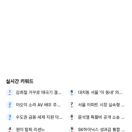
호와 이장우를 위한 2025년 화투점 운세를 봐준다. ‘점쟁이8
4’의 실력(?)을 의심하는 이장우와 솔깃한 김대호의 극과 극
모습이 포착된 가운데, 과연 운세의 결과는 어떨지 호기심을
자극한다.
오늘(31일) 방송되는 MBC ‘나 혼자 산다’(연출 허항 강지희
박수빈 이경은 문기영)에서는 ‘호장기’ 김대호, 기안84, 이장
우의 ‘대호네 2호점’ 집들이 2탄이 풀 코스로 담긴다.
‘대호네 2호점’의 영화방에서 ‘점쟁이84’로 변신한 기안84가
실시간 키워드
화투패를 활용해 김대호와 이장우의 2025년 신년 운세를 점
친다의심의 눈길을 보내는 이장우 앞에서 사뭇 진지하게(?) 분
김희철 거꾸로 태극기 결혼 발표
대치동 서울 '이 동네' 의대 50
위기를 잡는 기안84. 그는 “그것이 너의 인생일 수도 있어”라
아오이 소라 AV 배우 주학년 성매매 의혹
서울 아파트 시장 실속형 소형
며 운세풀이를 시작한다.
수도권 금융·세제 지원 닥치고 속도전
윤석열 특활비 공개 소송 대통
‘점쟁이84’의 이야기에 점점 빠져든 김대호는 자신의 차례가
원이 탈퇴 리센느
SK하이닉스 성과급 통합 노조