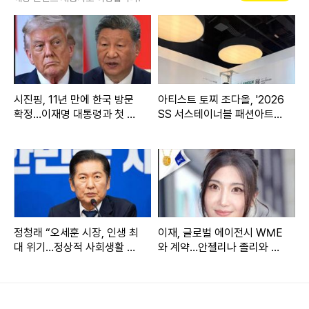
시진핑, 11년 만에 한국 방문
아티스트 토찌 조다올, '2026
확정…이재명 대통령과 첫 정
SS 서스테이너블 패션아트쇼
상회담
by 하나아트뱅크' 초청… 공
태훈·이태경과 협업 선보여
정청래 “오세훈 시장, 인생 최
이재, 글로벌 에이전시 WME
대 위기…정상적 사회생활 어
와 계약…안젤리나 졸리와 한
려울 수도”
솥밥
유튜브 채널 '짠한형 신동엽' 캡처