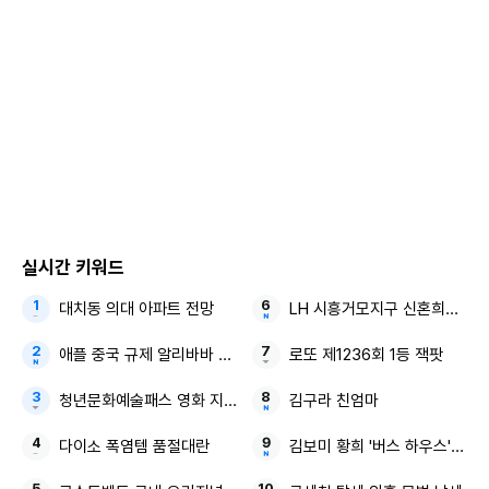
뉴스1에 따르면 '짠한형 신동엽'에서 추성훈이 유튜브에 아내
야노 시호 허락 없이 집을 공개한 뒤의 후일담을 전했다.
3일 유튜브 채널 '짠한형 신동엽'(이하 '짠한형')에서는 추성훈,
김동현, 모태범이 출연, 신동엽과 술을 마시며 유쾌한 입담을
뽐냈다.
실시간 키워드
추성훈은 최근 유튜브 채널 '추성훈'을 운영하며 아내 야노 시
대치동 의대 아파트 전망
LH 시흥거모지구 신혼희망타운
호의 허락 없이 정리되지 않은 도쿄 집을 공개해 화제를 모았
애플 중국 규제 알리바바 큐원
로또 제1236회 1등 잭팟
다. 추성훈은 "방송 온다고 하니까, 깨끗하게 하는 건 이해는
한다"라며 집 공개 후 야노 시호와 진짜 싸웠다고 고백했다. 추
청년문화예술패스 영화 지원하는
김구라 친엄마
성훈은 "장난 아니었다, 유튜브 다 없애라고 했다"라며 "조회
다이소 폭염템 품절대란
김보미 황희 '버스 하우스' 국힘
수가 막 올라가고 있는데, 안된다고 빼라고 했다"라고 부연했