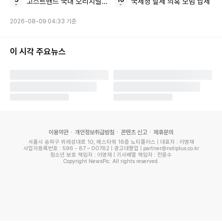
고스트밴드 국내 오리지널 창작 애니메이션
국세청 탈세 의혹 모범 납세
다. 추성훈은 "그대로 보여주면 된다는 게 제 마음인데, 여자
입장에서는 좀 다른가 봐요"라며 자기 잘못을 인정하기도.
2026-08-09 04:33 기준
그러나 이후 야노 시호가 먼저 추성훈의 유튜브 출연을 언급했
이 시각 주요뉴스
다고. 추성훈은 "조회수가 엄청 나왔다, 그 후에도 운 좋게 계
속 잘 나가고 있으니까, (야노 시호가) 갑자기 '유튜브에 내가
나가도 되나?' 했다"라며 발끈했던 당시를 재연해 웃음을 안겼
다. 추성훈은 화난 마음을 참고 "나는 열심히 그냥 할 테니까
괜찮아"라며 야노 시호의 출연을 에둘러 거절했다고 전했다.
이용약관
개인정보취급방침
콘텐츠 신고
제휴문의
서울시 송파구 위례성대로 10, 에스타워 18층 노티플러스 | 대표자 : 이영재
사업자등록번호 : 596 - 87 – 00782 | 광고대행업 | partner@notiplus.co.kr
이에 MC 신동엽이 "돈을 나누기 싫은 거야?"라고 묻자, 추성
청소년 보호 책임자 : 이영재 | 기사배열 책임자 : 전윤수
Copyright NewsPic. All rights reserved.
훈이 "저보다 (야노 시호가) 훨씬 많이 번다"라며 "내가 열심히
만드는 걸 갑자기 들어온다는 게 싫어서"라고 해명했다. 그러
자 김동현이 "(야노 시호) 조만간 나옵니다!"라고 예고해 기대
감을 높였다.