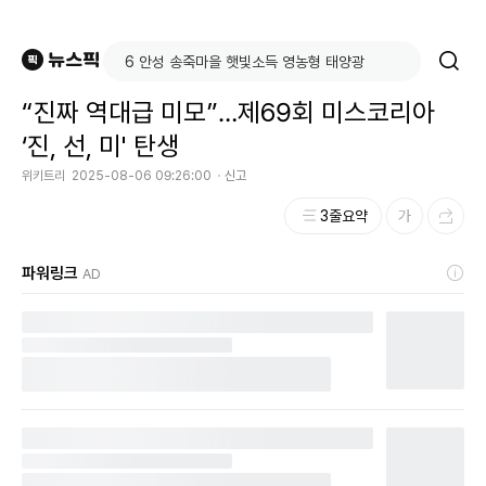
“진짜 역대급 미모”…제69회 미스코리아
‘진, 선, 미' 탄생
위키트리
2025-08-06 09:26:00
신고
3줄요약
파워링크
AD