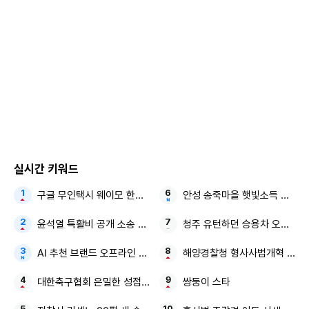
감사하다. 힘든 과정을 함께 해온 모든 후보자들에게 박수를
보내고 싶다”고 말했다. 사범대를 졸업한 그는 교육자를 꿈꿔
왔으며, “많은 사람에게 좋은 영향력을 주는 사람이 되고 싶다.
미스코리아가 된 만큼 더 넓은 사회에서 선한 영향력을 실천하
고 싶다”고 포부를 밝혔다.
실시간 키워드
구글 무인택시 웨이모 한국 진출
안성 송죽마을 햇빛소득 영농형
윤석열 특활비 공개 소송 대통령실
청주 유턴하던 승용차 오토바이
AI 추천 브랜드 오프라인 시장 1위
해양경찰청 형사사법개혁 수사혁
대한축구협회 은밀한 성접대
쌍둥이 스타