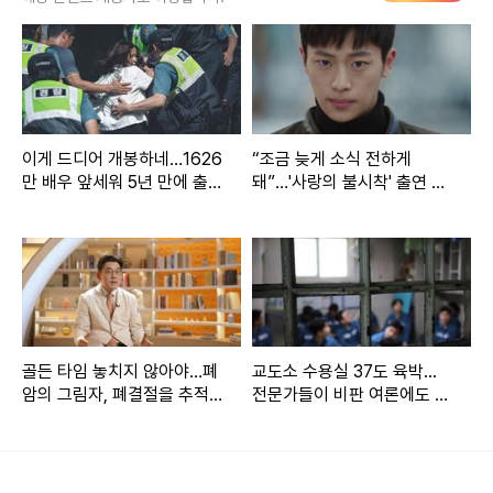
다. 글로벌이앤비(Global E&B)가 주최하고, 제63회 미스코
리아 ‘선’ 우희준과 제67회 ‘선’ 정규리가 사회를 맡았다.
올해 미스코리아 대회는 다수의 변화를 시도했다. 최초로 패자
부활전을 도입했고, 서바이벌 방식을 채택했으며, 공정성 확보
이게 드디어 개봉하네…1626
“조금 늦게 소식 전하게
만 배우 앞세워 5년 만에 출격
돼”…'사랑의 불시착' 출연 이
를 위해 국민투표와 심사위원 투표를 병행했다. 또한 다양한
하는 ‘한국 영화’
신영, 깜짝 근황 전해졌다
배경의 참가자들이 무대에 설 수 있도록 참가 자격을 넓혔다.
이러한 변화는 전통적 기준을 넘어 다각적인 여성 인재를 발굴
하려는 의지를 반영한다.
시상식에서는 각 부문 수상자들이 환하게 웃으며 트로피를 들
어 올렸다. 왼쪽부터 ‘재’ 이서현, ‘선’ 김보금, ‘진’ 정연우, ‘미’
골든 타임 놓치지 않아야…폐
교도소 수용실 37도 육박...
암의 그림자, 폐결절을 추적
전문가들이 비판 여론에도 에
유은서, ‘예’ 박지유가 수상의 기쁨을 나눴다.
하라 (EBS 명의)
어컨 설치를 권장하는 이유
정연우는 예상치 못한 수상이라며 감격스러운 소감을 전했다.
“상상도 못했다. 이 자리에 설 수 있도록 도와준 모든 분들께