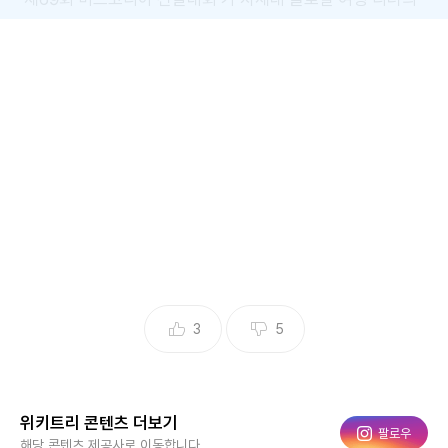
등장을 알리며 마무리됐다. 이번 대회에서 ‘진(眞)’의 영예는
충남대학교 전기전자통신공학교육과를 졸업한 정연우(24·경
북 진)에게 돌아갔다.
3
5
2025 미스코리아 우승자 / 글로벌이앤비(Global E&B)
위키트리 콘텐츠 더보기
인스타그램
팔로우
본선은 8월 5일, 서울 강남구 코엑스 오디토리움에서 개최됐
해당 콘텐츠 제공사로 이동합니다.