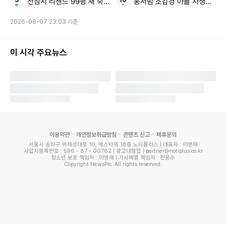
전참시 리센느 99평 새 숙소
홍서범 조갑경 아들 사생활 논
2026-08-07 23:03 기준
이 시각 주요뉴스
이용약관
개인정보취급방침
콘텐츠 신고
제휴문의
서울시 송파구 위례성대로 10, 에스타워 18층 노티플러스 | 대표자 : 이영재
사업자등록번호 : 596 - 87 – 00782 | 광고대행업 | partner@notiplus.co.kr
청소년 보호 책임자 : 이영재 | 기사배열 책임자 : 전윤수
Copyright NewsPic. All rights reserved.
2025 미스코리아 진 정연우 / 글로벌이앤비(Global E&B
‘선’은 경희대학교 무용학부 출신 김보금(25·서울경기인천