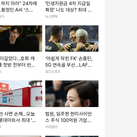
 하지 마라” 24차례
'민생지원금 4차 지급일
황정민·A씨 ‘스토
확정' 나도 대상? 최대 1
혹’ 두고 공방 전면
인당 50만 원
동아
뉴스앤북
 이갈았다…호화 캐
‘아쉽게 막힌 FK’ 손흥민,
 첫방 전부터 반응
5G 연속골 무산…LAFC
'한국 드라마'
는 승부차기 진땀승
리
일간스포츠
안 사면 손해…오늘
법원, 임주현 한미사이언
롯데마트서 최대 '5
스 주식 100억원 가압
 할인하는 '이 상품'
류…4자연합 갈등 법정전
리
이데일리
확산