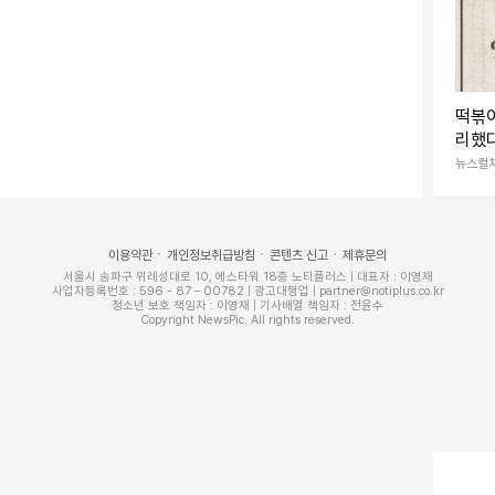
루엣으로 편안하면서도 스타일리시한 인상을 주며, 블랙
성미를 강조한다. 여기에 볼드한 플랫폼 슈즈는 전체
 역할을 톡톡히 한다.
떡볶이
리했
첫 공
뉴스컬
이용약관
개인정보취급방침
콘텐츠 신고
제휴문의
서울시 송파구 위례성대로 10, 에스타워 18층 노티플러스 | 대표자 : 이영재
사업자등록번호 : 596 - 87 – 00782 | 광고대행업 | partner@notiplus.co.kr
청소년 보호 책임자 : 이영재 | 기사배열 책임자 : 전윤수
Copyright NewsPic. All rights reserved.