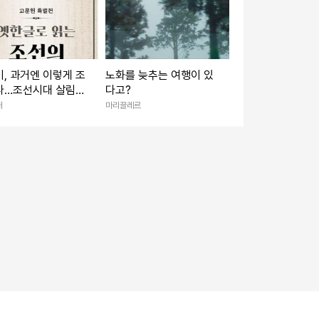
, 과거엔 이렇게 조
노화를 늦추는 여행이 있
다…조선시대 살림책
다고?
개
처
마리끌레르