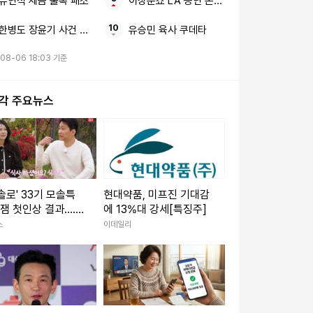
유연석 세금 불복 패소
이상준쇼 LA 공연 논란 허위 사실은 법적 대
한병도 장윤기 사건 경찰 수사
유승민 육사 쿠데타
08-06 18:03 기준
시각 주요뉴스
솔로' 33기 모솔특
현대약품, 미프진 기대감
꿀잼 첫인상 결과....
에 13%대 강세[특징주]
남 정체
스
이데일리