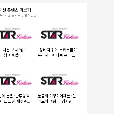
패션 콘텐츠 더보기
콘텐츠 제공사로 이동합니다.
 패션 보니 ‘핑크
“청바지 위에 스커트를?”
’ 챙겨야겠네!
프리지아에게 배우는 역
대급 ‘데님 레이어드’ 연
출법
의 봄은 ‘반투명’이
눈물의 여왕? 이제는 ‘밀
라이트 그린 재킷과
라노의 여왕’… 김지원이
스 미니의 조우
출국길에 뿌린 파란색 광
채