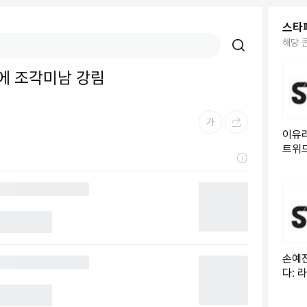
스타
해당 
릿에 조각미남 강림
이유리
트위드
손예진
다: 
레이