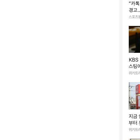
“카톡
경고…
킹 의
스포츠
전
KBS
스팅에
터진 
위키트
임시완 인스타그램
각이 가득한 건축물 앞에서 포착된 그의 모습이 눈길을
렌디함이 공존하는 이번 착장은 MZ 세대의 스타일 교과서
지금 
부터 
0%'
위키트
츠와 투박한 플랫폼 슈즈로 균형감을 살린 스트릿룩을