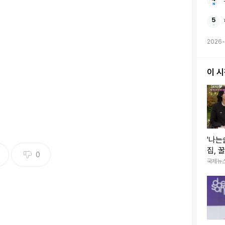
2026-
이 
'나는
집, 
0
몰표
국제뉴