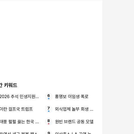
간 키워드
2026 추석 민생지원금 최대 50만원 4차 지급일
홍명보 이임생 폭로
이란 걸프국 트럼프
외식업체 놀부 회생 신청 영업손실
태풍 펄펄 끓는 한국 절망적인 소식
원빈 브랜드 공동 모델