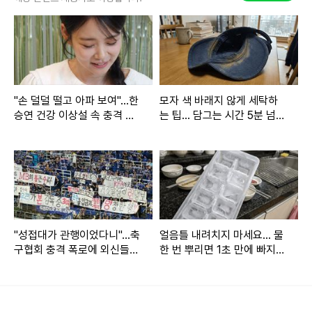
온라인 커뮤니티
"손 덜덜 떨고 아파 보여"...한
모자 색 바래지 않게 세탁하
지난해 9월 숨진 MBC 기상캐스터 고(故) 오요안나의 유족 A
승연 건강 이상설 속 충격 근
는 팁... 담그는 시간 5분 넘기
씨는 고인의 직장 내 괴롭힘 피해 사실을 인지하지 못했다고
황에 시선 쏠린 이유
지 마세요
밝힌 MBC측에 대해
“지금도 진실을 외면하고 있는 태도를 이
해할 수 없다”
고 분통을 터뜨렸습니다.
A씨는 4일 일간스포츠와 가진 인터뷰에서 오요안나가 MBC
동료 기상캐스터 4명으로부터 괴롭힘을 당하고 결국 세상을
"성접대가 관행이었다니"...축
얼음틀 내려치지 마세요... 물
구협회 충격 폭로에 외신들까
한 번 뿌리면 1초 만에 빠지는
등지게 됐다고 주장하며 그 과정에 대해 전했습니다. A씨는
지 발칵 뒤집힌 진짜 이유
비법
“가해자 B씨가 하던 아침 방송 뉴스를 오요안나가 맡게 된 후
부터 괴롭힘이 시작됐다”며
“아이가 ‘유 퀴즈 온 더 블록’에 출