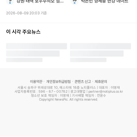
강원 태백 호우주의보 삼척산지
박은빈 양세종 한강 데이트
2026-08-09 20:03 기준
이 시각 주요뉴스
이용약관
개인정보취급방침
콘텐츠 신고
제휴문의
서울시 송파구 위례성대로 10, 에스타워 18층 노티플러스 | 대표자 : 이영재
사업자등록번호 : 596 - 87 – 00782 | 광고대행업 | partner@notiplus.co.kr
청소년 보호 책임자 : 이영재 | 기사배열 책임자 : 전윤수
온라인 커뮤니티
Copyright NewsPic. All rights reserved.
A씨는 오요안나의 생전 여러 경로로 직장 내 괴롭힘 피해를 호
소했으나 MBC가 이를 묵인하고 은폐했다고 주장했습니다
. A
씨는 “B씨를 비롯한 가해자들이 선임으로서 오요안나에게 업