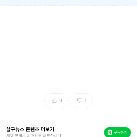
“괴롭힘을 몰랐을 순 있다. 그러나 사람이 죽었다. MBC는 보
도조차 하지 않았다.”
“지금도 진실을 외면하고 있는 태도를 이해할 수 없
다”
0
1
살구뉴스 콘텐츠 더보기
네이버 포스트
구독하기
해당 콘텐츠 제공사로 이동합니다.