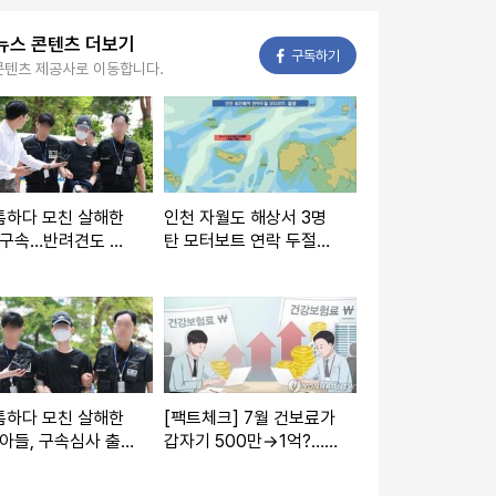
뉴스 콘텐츠 더보기
페이스북
구독하기
콘텐츠 제공사로 이동합니다.
툼하다 모친 살해한
인천 자월도 해상서 3명
 구속…반려견도 목
탄 모터보트 연락 두절…
 죽여
해경 수색
툼하다 모친 살해한
[팩트체크] 7월 건보료가
 아들, 구속심사 출
갑자기 500만→1억?…S
묵묵부답
NS '건보료 폭탄' 진실은