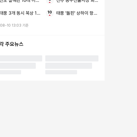
친모 살해한 10대 아들 구속 반려견
전주 농수산물시장 화재 인명피해
태풍 3개 동시 북상 16호 ‘페이러우’ 15호 ‘찬홈’
태풍 '돌핀' 상하이 항공편
08-10 13:03 기준
시각 주요뉴스