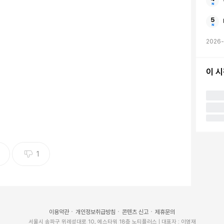
2026-
이 
.수원고법 전경
촬영 이영주]
1
사에게 부적절한 성적 언동을 했다가 사회봉사 처분받은
부장판사)는 A군 측이 B중학교장을 상대로 제기한 교권
이용약관
개인정보취급방침
콘텐츠 신고
제휴문의
 기각했다.
서울시 송파구 위례성대로 10, 에스타워 18층 노티플러스 | 대표자 : 이영재