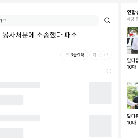
연합
해당 
, 봉사처분에 소송했다 패소
3줄요약
말다
10대
졸라
말다
10대
석…