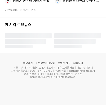
정형돈 한유라 기러기 생활
최영중 휴대전화 수상한 사진
북한군 특수부대의 훈련 모습 / 뉴스1
2026-08-06 15:03 기준
북한은 법률상 동성애를 명시적으로 금지하진 않지만, 동성애
행위가 적발될 경우 자본주의적 사상이라는 명목으로 처벌하
이 시각 주요뉴스
는 사례가 있는 것으로 알려졌다. 2011년 자유북한방송은 함
경북도 청진시에서 여성 동성애자들이 공개 처형된 사례를 보
도한 바 있다.
이날 공개된 영상 속 포로는 북한군이 러시아군에 대한 절도와
폭력을 저지르기도 한다고 주장했다. 그는 “그들은 뻔뻔하게
이용약관
개인정보취급방침
콘텐츠 신고
제휴문의
서울시 송파구 위례성대로 10, 에스타워 18층 노티플러스 | 대표자 : 이영재
물건을 훔쳐간다”며 “어떤 경우에는 러시아 군인을 때리고 노
사업자등록번호 : 596 - 87 – 00782 | 광고대행업 | partner@notiplus.co.kr
청소년 보호 책임자 : 이영재 | 기사배열 책임자 : 전윤수
트북을 빼앗아 달아났다는 얘기도 들었다”고 말했다.
Copyright NewsPic. All rights reserved.
우크라이나 측이 공개한 이 영상과 진술의 진위는 아직 명확히
확인되지 않았다. 우크라이나는 전쟁 발발 이후 대러시아 심리
전을 지속하고 있으며, 과거에도 가짜 인공기를 ‘노획품’으로