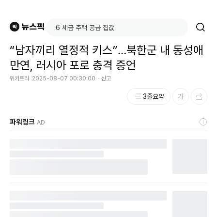
“남자끼리 열정적 키스”…북한군 내 동성애
만연, 러시아 포로 충격 증언
위키트리
2025-08-07 00:30:00
신고
3줄요약
파워링크
AD