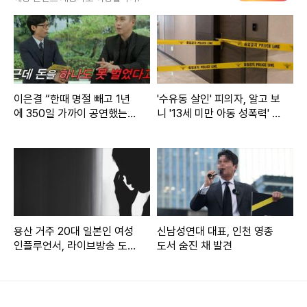
6일 우크라이나 군인 출신 언론인 유리 부투소프는 텔레그램
채널을 통해 한 러시아군 포로의 심문 영상을 공개했다. 영상
에는 포로의 신원이나 부대 소속 등 구체적인 정보는 포함되지
않았다.
이은결 “한때 명절 빼고 1년
'수유동 살인' 피의자, 알고 보
이 러시아 포로는 “여관에서 한국인(북한군)을 봤지만, 러시아
에 350일 가까이 공연했는데
니 '13세 미만 아동 성폭력' 전
군인들은 그 건물에 들어가기를 꺼렸다”고 말하며, “북한 군인
한 푼도 못 벌었다” (이유)
력 15회였다
들이 서로 성관계를 한다고 믿고 있기 때문”이라고 주장했다.
그는 북한군 내부에서 동성애 관계가 암묵적으로 용인되고 있
으며, 이를 숨기려 하지 않는다고 덧붙였다.
그는 이어 “식당 앞에서 줄을 서던 중 두 북한 군인이 손을 잡
용산 거주 20대 일본인 여성
신남성연대 대표, 인천 영종
고 걸어왔고, 헤어지기 전 입을 맞췄다”며 “처음엔 남녀인 줄
인플루언서, 라이브방송 도중
도서 숨진 채 발견
극단 선택
알았지만 둘 다 남성이었다. 매우 열정적인 키스였다”고 당시
상황을 묘사했다.