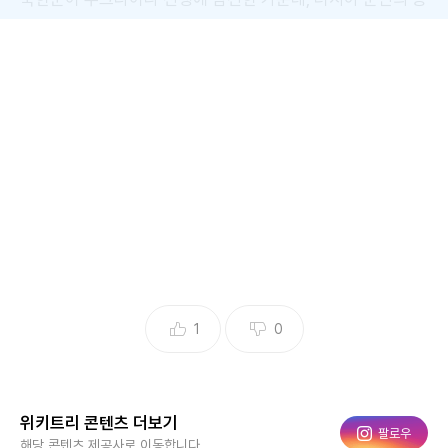
언을 통해 북한군 내부에서 동성애가 빈번하게 발생하고 있다
는 주장이 제기됐다. 이와 함께 일부 북한 군인들의 부적절한
행동에 대한 불만도 나오고 있다.
1
0
2015년 포착된 북한 남성 군인 두 명이 입을 맞추는 듯한 모습 / TV조선 '황
금펀치' 방송화면
위키트리 콘텐츠 더보기
인스타그램
팔로우
해당 콘텐츠 제공사로 이동합니다.