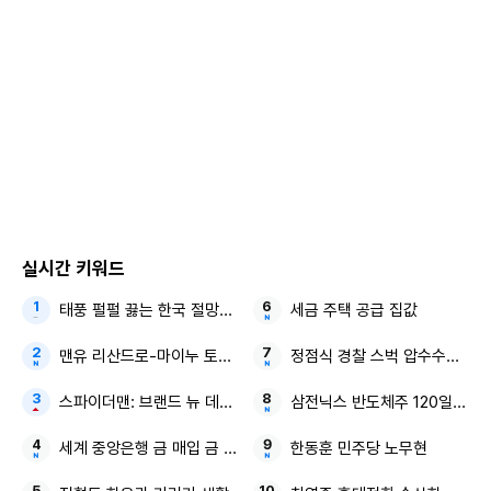
북한군 내 동성애 행태는 과거 탈북자들의 증언을 통해서도 일
부 알려져 있다. 2015년에는 군복을 입은 남성 두 명이 대낮에
포옹하고 입을 맞추는 장면이 CCTV에 포착된 바 있다. 이에
대해 일각에서는 10년 이상 장기 복무를 하는 폐쇄적인 군 문
화의 부산물이라는 해석도 나온다.
실시간 키워드
태풍 펄펄 끓는 한국 절망적인 소식
세금 주택 공급 집값
맨유 리산드로-마이누 토트넘
정점식 경찰 스벅 압수수색 李
스파이더맨: 브랜드 뉴 데이 올해 개봉작 톱3
삼전닉스 반도체주 120일 이평
세계 중앙은행 금 매입 금 보유
한동훈 민주당 노무현