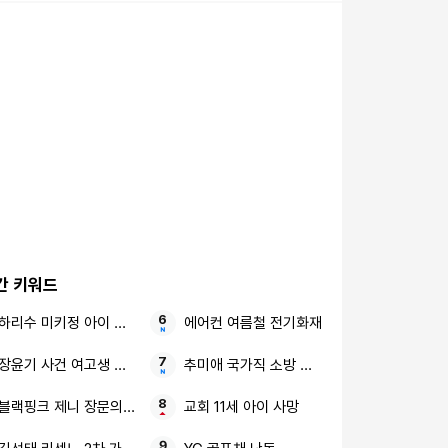
간 키워드
하리수 미키정 아이 못 낳아
에어컨 여름철 전기화재
장윤기 사건 여고생 고교생
추미애 국가직 소방 개혁 시급
블랙핑크 제니 장문의 편지
교회 11세 아이 사망