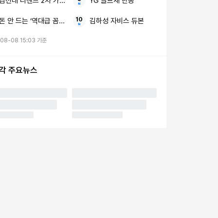
김선태 리센느 2차 가해 논란 8초짜리 근황 영상
YG 골프채 난동
돈 안 드는 ‘역대급 꼼수’ 비닐 1장 화장실 바닥
김하성 자비스 듀본
08-08 15:03 기준
시각 주요뉴스