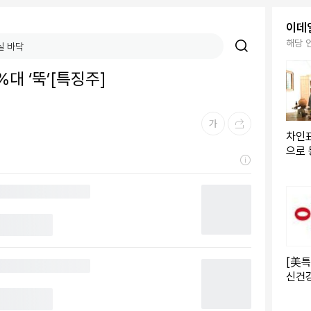
이데
해당 
대 ‘뚝’[특징주]
차인표
으로
"프로
[美특
신건강
만달러
소 방