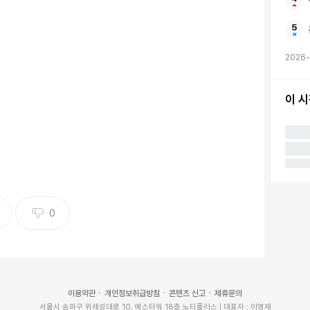
는 12.5%를 주장했지만 미국에서 ‘모두 15%’라고 했
세율과 똑같은 수준이다.
2026-
이 
0
이용약관
개인정보취급방침
콘텐츠 신고
제휴문의
서울시 송파구 위례성대로 10, 에스타워 18층 노티플러스 | 대표자 : 이영재