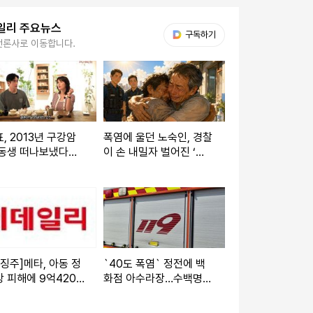
일리 주요뉴스
다음 My뉴스
구독하기
언론사로 이동합니다.
, 2013년 구강암
폭염에 울던 노숙인, 경찰
 동생 떠나보냈다
이 손 내밀자 벌어진 ‘뜻
그램도 하차"
밖의 기적’
징주]메타, 아동 정
`40도 폭염` 정전에 백
 피해에 9억4200
화점 아수라장…수백명
 배상 판결에도 항
비상계단 탈출
침에 주가 강보합