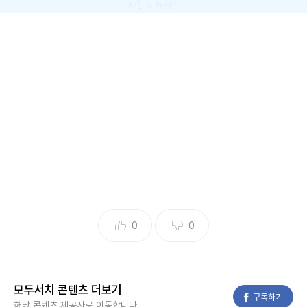
사진 = 뉴시스
배우 손예진이 새로운 인스타그램 계정을 만들었다.
뉴시스 보도에 따르면, 손예진은 17일 자신의 인스타그램 부
계정 '@yejinfoot_official'을 개설하고 두 개의 게시물을 올
렸다.
첫 게시물은 손예진이 놀이터에서 신나게 그네를 타고 있는 영
0
0
상이다.
영상 속 손예진은 캐주얼한 의상을 입고 청순하면서도 소탈한
모두서치 콘텐츠 더보기
매력을 뽐냈다.
페이스북
구독하기
해당 콘텐츠 제공사로 이동합니다.