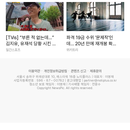
[TVis] “부른 적 없는데…”
파격 19금 수위 '문제작'인
김지유, 유재석 당황 시킨 철
데… 20년 만에 재개봉 확정
판 (런닝맨)
된 영화
일간스포츠
위키트리
이용약관
개인정보취급방침
콘텐츠 신고
제휴문의
서울시 송파구 위례성대로 10, 에스타워 18층 노티플러스 | 대표자 : 이영재
사업자등록번호 : 596 - 87 – 00782 | 광고대행업 | partner@notiplus.co.kr
청소년 보호 책임자 : 이영재 | 기사배열 책임자 : 전윤수
Copyright NewsPic. All rights reserved.