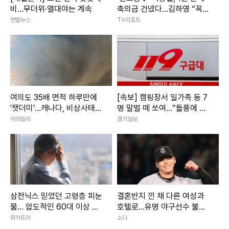
비…무더위·열대야는 계속
축의금 건넸다…김하영 “꼭
국수 먹게 해주세요” [RE:스
연합뉴스
TV리포트
타]
여의도 35배 면적 하루만에
[속보] 캠핑장서 일가족 등 7
'잿더미'…캐나다, 비상사태
명 말벌 떼 쏘여…“돌풍에 벌
선포
집 흔들려”
이데일리
경기일보
삼전닉스 믿었던 고령층 피눈
결혼반지 낀 채 다른 여성과
물... 압도적인 60대 이상 주
호텔로…유명 야구선수 불륜
식 담보 대출 비율
에 日 발칵
위키트리
소다