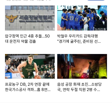
두 번째 게시물에는 손예진이 최근 기르고 있는 누에 영상이
담겼다.
손예진은 "촬영장에서 누에를 얻어왔는데 열심히 뽕잎을 먹고
압구정역 인근 4중 추돌…50
박철우 우리카드 감독대행
대 운전자 약물 검출
"경기에 굶주린, 준비된 선수
커져서 고치를 짓고 오늘 나방이 나왔어요. 너무 신기하고 뭉
들 기용할 것"
클하고 감동적이다"며 누에를 기른 소감을 밝혔다.
이를 본 누리꾼들은 "언니 이렇게 부계정 만들어줘서 감사해
요", "글이랑 사진 자주 올려주세요" 등의 댓글을 올렸다.
프로농구 DB, 2차 연장 끝에
음성 공장 화재 초진…소방당
한편 손예진은 배우 현빈과 2022년 3월 결혼했으며, 같은해 1
한국가스공사 격파…홈 8연
국, 연락 두절 직원 2명 수색
1월 아들을 품에 안았다.
승 질주
(종합)
손예진은 2001년 드라마 '맛있는 청혼'으로 데뷔했다. 이후 드