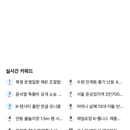
라마 '선희 진희'(2001) '여름향기'(2003) '밥 잘 사주는 예쁜
누나'(2018) '서른, 아홉'(2022), 영화 '연애소설'(2002) '클래
식'(2003) '내 머리 속의 지우개'(2004) '비밀은 없다'(2016)
'덕혜옹주'(2016) '협상'(2018) 등에 출연했다.
박찬욱 감독의 신작 영화 '어쩔수가 없다'를 차기작으로 택했
으며, 지난 1월 촬영을 마쳤다. 올해 하반기 개봉할 예정이다.
실시간 키워드
손예진은 배우 이병헌과 호흡을 맞췄다. 배우 박희순·이성민·
폭염 온열질환 체온 조절법
수원 인계동 흉기 난동 40대 
염혜란·차승원·유연석 등도 함께 했다. '어쩔수가없다'는 제지
업체 회사원으로 만족스러운 삶을 살아가다가 갑자기 해고당
윤석열 특활비 공개 소송 대법 대통령실
서울 준공업지역 2만7000가구
한 주인공 만수가 아내와 두 자녀를 지키기 위해 재취업을 준
K-맨시티 홀란 한글 유니폼
어머니 살해 10대 아들 반려견
비하면서 벌어지는 일을 그린 작품이다.
안동 물놀이장 1.5m 뱀 시민 대피 소동
매일유업 K-웰니스 제품군 북미