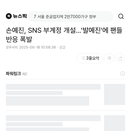
손예진, SNS 부계정 개설…'발예진'에 팬들
반응 폭발
모두서치
2025-06-18 10:58:38
신고
3줄요약
파워링크
AD