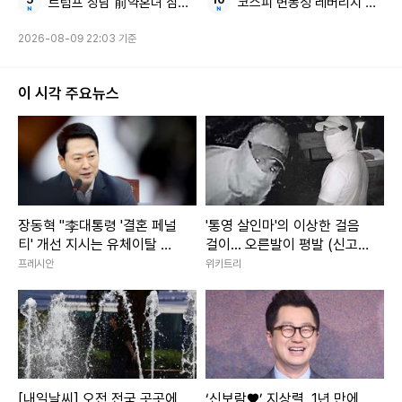
트럼프 장남 前약혼녀 삼성 조선소
코스피 변동성 레버리지 청산 
2026-08-09 22:03 기준
이 시각 주요뉴스
Copyright ⓒ 모두서치 무단 전재 및 재배포 금지
본 콘텐츠는
뉴스픽 파트너스
에서 공유된 콘텐츠입니다.
장동혁 "李대통령 '결혼 페널
'통영 살인마'의 이상한 걸음
티' 개선 지시는 유체이탈 화
걸이... 오른발이 평발 (신고
법"
금 1억)
프레시안
위키트리
[내일날씨] 오전 전국 곳곳에
‘신보람♥’ 지상렬, 1년 만에