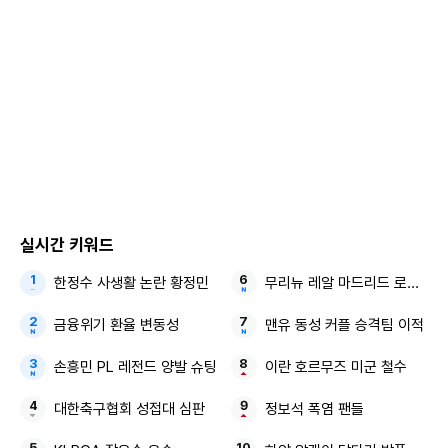
가 ‘고인이 고충을 알린 적 없었고, 유족 요청 시 진상조사를 하
겠다’고 입장을 발표한 것을 두고 비판의 목소리를 냈다.
안 의원은 “약자인 프리랜서 근로자가 회사에 신고하는 자체
가 현실적으로 쉽지 않은데, 책임을 피해자에게 떠미는 것”이
라며 “무책임하다”고 질타했다.
실시간 키워드
한정수 사생활 논란 황정민
무리뉴 레알 마드리드 로드리 
금융위기 환율 변동성
맨유 동성 커플 승격팀 이적
손흥민 PL 레전드 양발 슈팅
이란 호르무즈 미군 철수
대한축구협회 성접대 심판
정보석 폭염 팬들