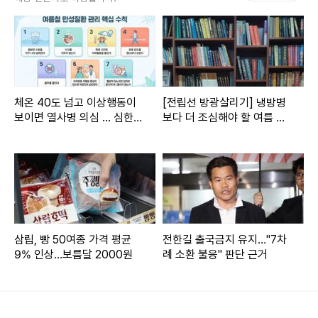
소식”이라면서 “가족을 떠나보내고 설을 맞는 유족의 심정을
떠올리니 마음이 아프다. 젊은 나이에 세상을 등진 고인의 명
복을 빌며, 유가족께도 깊은 위로의 말씀을 전한다”고 운을 뗐
다.
체온 40도 넘고 이상행동이
[전립선 방광살리기] 냉방병
안 의원은 “우리 사회에는 여전히 직장 내 괴롭힘이 만연해 있
보이면 열사병 의심 ... 심한
보다 더 조심해야 할 여름 방
실내외 온도차는 힘혈관에 부
광염
다”며 “특히 사회적 약자나 비정규직의 경우 피해가 더욱 크
담
다”고 짚었다. 그러면서 방송사 비정규직 10명 중 7명이 직장
내 괴롭힘을 당했다는 조사 결과를 소개했다.
안 의원은 “고인의 직장이었던 MBC의 태도는 실망스럽다”면
삼립, 빵 50여종 가격 평균
전한길 출국금지 유지…"7차
서 “고인의 죽음 이후 벌써 4개월이 지났는데도 아무런 조사
9% 인상…보름달 2000원
례 소환 불응" 판단 근거
나 조치가 없었던 것도 이해하기 어렵다”고 지적했다.
이어 안 의원은 직장 내 괴롭힘 피해 의혹이 제기된 이후 MBC