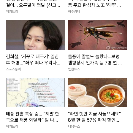
한편 고인의 유족은 지난 23일 서울중앙지방법원에 고인의 동
걸이... 오른발이 평발 (신고
등 주요 완성차 노조 '하투' 재
금 1억)
개
위키트리
아주경제
료 직원을 상대로 직장 내 괴롭힘에 따른 손해배상 청구 소송
을 제기했다. 유족은 소장에 고인이 2021년 10월부터 지난해
9월 사망 직전까지 약 2년간 해당 동료의 폭언과 부당한 지시
로 고통받았다고 주장했다.
김희철, ‘거꾸로 태극기’ 일침
돌풍에 말벌도 놀랐나…보령
이에 MBC는 지난 27일 입장문을 통해 “오요안나가 프리랜서
후 해명…“좌우 떠나 우리나
캠핑장서 일가족 등 7명 벌 쏘
기상 캐스터로 일하면서 자신의 고충을 담당 부서나 함께 일했
라 국기”[SD이슈]
임
스포츠동아
연합뉴스
던 관리자들에게 알린 적은 없었다. 유족이 새로 발견됐다는
유서를 기초로 사실관계 확인을 요청한다면 MBC는 최단 시
간 내 진상 조사에 착수하겠다”고 밝혔다.
Copyright ⓒ 이데일리 무단 전재 및 재배포 금지
태풍 찬홈 북상 중... “제발 한
"라면·햇반 지금 사놓으세요"
국으로 태풍 와달라” 말 나오
8월 한 달 57% 파격 할인행
본 콘텐츠는
뉴스픽 파트너스
에서 공유된 콘텐츠입니다.
는 이유
사 3800개 품목 마트
위키트리
나남뉴스