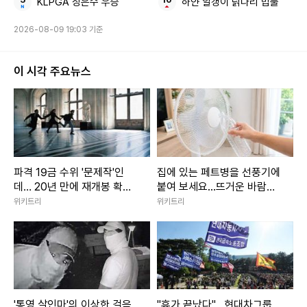
KLPGA 장은수 우승
하얀 알갱이 닭다리 밥풀
2026-08-09 19:03 기준
이 시각 주요뉴스
사진=안철수 국민의힘 의원 페이스북
끝으로 안 의원은 “특히 이번 사건에 대한 비판을 ‘MBC 흔들
파격 19금 수위 '문제작'인
집에 있는 페트병을 선풍기에
데… 20년 만에 재개봉 확정
붙여 보세요...뜨거운 바람이
기’라며 언론 탄압처럼 호도하는 것은 고인을 모독하고 유족에
된 영화
확 달라졌습니다
위키트리
위키트리
상처를 주는 2차 가해”라며 “뉴스를 통해 수없이 직장 내 괴롭
힘을 비판해 온 MBC가 스스로에 대해서는 진영논리로 책임
을 회피한다면 전형적인 ‘내로남불’에 해당할 것”이라고 강조
했다.
'통영 살인마'의 이상한 걸음
"휴가 끝났다"…현대차그룹