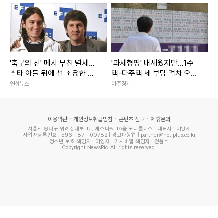
'축구의 신' 메시 부친 별세…
'과세형평' 내세웠지만…1주
스타 아들 뒤에 선 조용한 조
택-다주택 세 부담 격차 오히
력자
려 커지나
연합뉴스
아주경제
이용약관
개인정보취급방침
콘텐츠 신고
제휴문의
서울시 송파구 위례성대로 10, 에스타워 18층 노티플러스 | 대표자 : 이영재
사업자등록번호 : 596 - 87 – 00782 | 광고대행업 | partner@notiplus.co.kr
청소년 보호 책임자 : 이영재 | 기사배열 책임자 : 전윤수
Copyright NewsPic. All rights reserved.