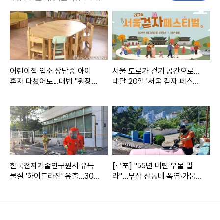
A씨가 신고 한 적이 없는 것처럼 계속 말하자 경찰관은 신고
내용이 녹음된 파일까지 들려줬으나, A씨는 자신의 목소리가
아니라며 부인했다.
재판부는 "피고인이 반성하는 모습을 보이지 않고 있으나 벌
어린이집 입소 상담중 아이
서울 도로가 걷기 공간으로…
금형을 초과하는 형사처벌 전력이 없는 점을 참작했다"고 선
혼자 다쳤어도…대법 "원장
내달 20일 '서울 걷자 페스티
고 이유를 밝혔다.
과실"
벌'
canto@yna.co.kr
관련뉴스
"체불임금 부풀려 정부 돈 많이 받자" 빚 해결 노린 업체 대표
한국전자기술연구원서 유독
[르포] "55년 버틴 우물 말
"왜 지적해" 안전모로 회사 동료 내리쳐 다치게 한 60대 집유
물질 '하이드라진' 유출…300
라"…부산 산동네 폭염·가뭄
청소년도 출입한 불법 안마시술소 업주 집유ㆍ7천만원 추징
명 대피
에 생존 위기
직원 사기 행각에 애먼 업주가 고객 항의 빗발로 폐업
더보기
/