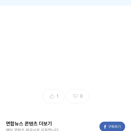
(울산=연합뉴스) 김근주 기자 = 조직폭력배가 자신을 해치러
올 것처럼 경찰에 잇단 허위신고를 한 50대에게 벌금형이 선
고됐다.
울산지법 형사7단독 민한기 판사는 경범죄 처벌법 위반 혐의
로 재판에 넘겨진 A씨에게 벌금 20만원을 선고했다고 2일 밝
혔다.
A씨는 지난해 5월 밤 112로 전화해 "목공파 김00이 집에 쳐들
어온다고 한다. 나를 흉기로 죽인다고 한다"고 신고했다.
1
0
막상 경찰관이 출동하자 A씨는 "조폭에게서 연락이 온 적 없
다"라거나 "10년 전 일"이라고 딴소리했다.
A씨는 이날에만 9번 넘게 이런 식으로 거짓 신고를 했다.
연합뉴스 콘텐츠 더보기
페이스북
구독하기
해당 콘텐츠 제공사로 이동합니다.