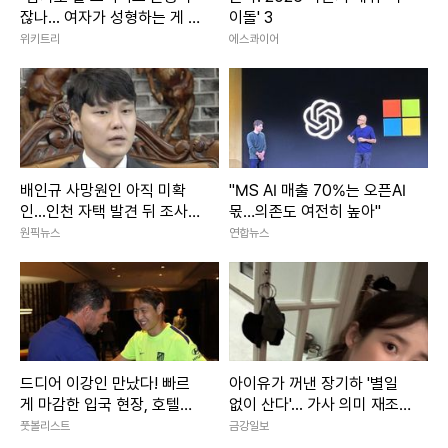
잖나... 여자가 성형하는 게 대
이돌' 3
체 왜 문제냐"
위키트리
에스콰이어
배인규 사망원인 아직 미확
"MS AI 매출 70%는 오픈AI
인...인천 자택 발견 뒤 조사
몫…의존도 여전히 높아"
진행
원픽뉴스
연합뉴스
드디어 이강인 만났다! 빠르
아이유가 꺼낸 장기하 '별일
게 마감한 입국 현장, 호텔에
없이 산다'... 가사 의미 재조
서 아틀레티코 선수단과 첫
명
풋볼리스트
금강일보
만남!