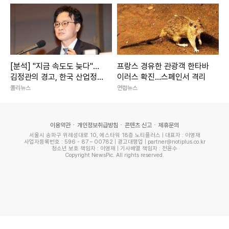
[분석] "지금 속도도 늦다"…
프랑스 경유한 관광객 한타바
김정관의 경고, 한국 산업정
이러스 확진…스페인서 격리
책 '속도전' 시대로 전환되나
폴리뉴스
연합뉴스
이용약관
개인정보취급방침
콘텐츠 신고
제휴문의
서울시 송파구 위례성대로 10, 에스타워 18층 노티플러스 | 대표자 : 이영재
사업자등록번호 : 596 - 87 – 00782 | 광고대행업 | partner@notiplus.co.kr
청소년 보호 책임자 : 이영재 | 기사배열 책임자 : 전윤수
Copyright NewsPic. All rights reserved.