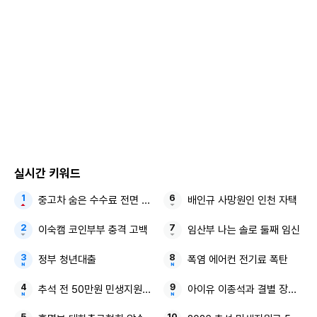
Copyright ⓒ 연합뉴스 무단 전재 및 재배포 금지
본 콘텐츠는
뉴스픽 파트너스
에서 공유된 콘텐츠입니다.
실시간 키워드
중고차 숨은 수수료 전면 공개
배인규 사망원인 인천 자택
이숙캠 코인부부 충격 고백
임산부 나는 솔로 둘째 임신
정부 청년대출
폭염 에어컨 전기료 폭탄
추석 전 50만원 민생지원금 지원 금액
아이유 이종석과 결별 장기하 