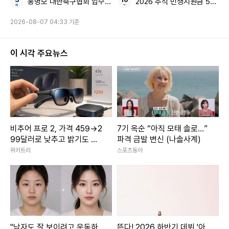
홍명보 대한축구협회 압수수색
2026 추석 민생지원금 50만원
2026-08-07 04:33 기준
이 시각 주요뉴스
비추어 프로 2, 가격 459→2
7기 옥순 “아직 모태 솔로…”
99달러로 낮추고 밝기도 올
파격 금발 변신 (나솔사계)
렸다
위키트리
스포츠동아
"남자도 잘 보이려고 운동하
뜬다! 2026 하반기 데뷔 '아