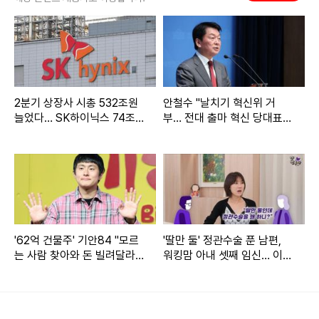
그가 지난 2005년부터 2018년까지 MBC 기상캐스터였던 점
을 들어 그가 최근 선배 기상캐스터들에게 괴롭힘을 받은 후
결국 사망했다는 의혹을 받는 고 오요안나를 저격한 것이 아니
냐는 반응이 이어졌다.
2분기 상장사 시총 532조원
안철수 "날치기 혁신위 거
이와 관련해 이문정은 "MBC를 떠난 지 벌써 수년이 지나서,
늘었다… SK하이닉스 74조
부… 전대 출마 혁신 당대표
↑ '최고'
될 것"
오요안나 씨를 만난 적도 없지만 저 또한 전 직장 후배의 일이
라 너무 안타깝고 마음이 아프다. 어떻게 감히 유족의 슬픔을
헤아릴 수 있겠나"라며 "더 이상 악의적인 해석은 하지 말아달
라"라고 호소했다.
더불어 "MBC에 몸담았던 사람으로서 회사 측에서 현명한 방
'62억 건물주' 기안84 "모르
'딸만 둘' 정관수술 푼 남편,
는 사람 찾아와 돈 빌려달라
워킹맘 아내 셋째 임신… 이혼
법으로 진실을 밝혀주시길 기다린다"라고 덧붙였다.
더라"
가능?
Copyright ⓒ 머니S 무단 전재 및 재배포 금지