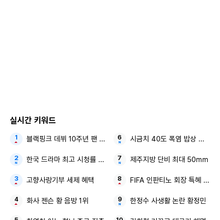
본 콘텐츠는
뉴스픽 파트너스
에서 공유된 콘텐츠입니다.
실시간 키워드
블랙핑크 데뷔 10주년 팬 이벤트
시금치 40도 폭염 밥상 물가
한국 드라마 최고 시청률 초호화 캐스팅
제주지방 단비 최대 50㎜
고향사랑기부 세제 혜택
FIFA 인판티노 회장 특혜 의혹
화사 젠슨 황 음방 1위
한정수 사생활 논란 황정민