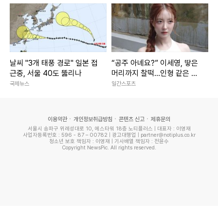
날씨 "3개 태풍 경로" 일본 접
“공주 아녜요?” 이세영, 땋은
근중, 서울 40도 뚫리나
머리까지 찰떡…인형 같은 미
모 [IS하이컷]
국제뉴스
일간스포츠
이용약관
개인정보취급방침
콘텐츠 신고
제휴문의
서울시 송파구 위례성대로 10, 에스타워 18층 노티플러스 | 대표자 : 이영재
사업자등록번호 : 596 - 87 – 00782 | 광고대행업 | partner@notiplus.co.kr
청소년 보호 책임자 : 이영재 | 기사배열 책임자 : 전윤수
Copyright NewsPic. All rights reserved.