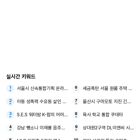
한 관리가 미흡했던 점을 겸허히 받아들이고 있다. 이번 사안
들을 통해 당사의 책임을 무겁게 인식하고 깊이 반성한다"고
했다.
또 "앞으로는 아티스트의 활동 뿐만 아니라 그를 둘러싼 모든
환경이 팬과 대중의 신뢰를 회복하고 유지할 수 있도록 더욱
책임 있는 자세로 임하겠다"고 했다.
주학년은 최근 일본 도쿄에서 AV배우와 만나는 모습이 현지
실시간 키워드
매체에 의해 포착됐다.
서울시 신속통합기획 온라인 아카이브 부동산 정책
세금폭탄 서울 원룸 주택 보유
아동 성폭력 수유동 살인 50대의 정체
울산시 구마모토 지진 긴급 지
주학년은 2017년 12월 데뷔했다. 이 팀은 이전 소속사와 전속
계약을 마치고 지난해 원헌드레드로 자리를 옮겼다.
S.E.S 워터밤 K-팝의 어머니
육사 학교 통합 쿠데타
강남 뺑소니 이재룡 음주운전
상대원2구역 DL이앤씨 시공사
Copyright ⓒ 모두서치 무단 전재 및 재배포 금지