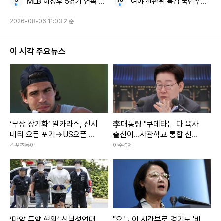
MLB 이정후 5경기 연속 안타
여야 선관위 특검 국민추천위원
본 콘텐츠는
뉴스픽 파트너스
에서 공유된 콘텐츠입니다.
2026-08-06 11:03 기준
이 시각 주요뉴스
‘부상 장기화’ 알카라스, 신시
李대통령 "쿠데타는 다 육사
내티 오픈 포기→US오픈 출
출신이…사관학교 통합 신속
전 불투명
추진"
스포츠동아
아주경제
‘마약 투약 혐의’ 신남성연대
"오늘 이 시간부로 경기도 '비