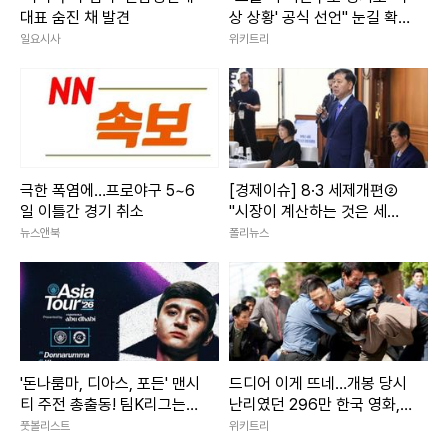
대표 숨진 채 발견
상 상황' 공식 선언" 눈길 확
쏠린 추미애 발언
일요시사
위키트리
극한 폭염에…프로야구 5~6
[경제이슈] 8·3 세제개편②
일 이틀간 경기 취소
"시장이 계산하는 것은 세율
아닌 세제 수명"
뉴스앤북
폴리뉴스
'돈나룸마, 디아스, 포든' 맨시
드디어 이게 뜨네…개봉 당시
티 주전 총출동! 팀K리그는
난리였던 296만 한국 영화,
이승우·기성용 벤치 [팀K리그
디즈니+ 출격
풋볼리스트
위키트리
v맨시티 라인업]