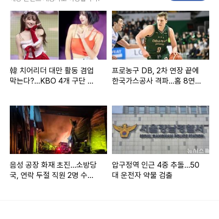
원헌드레드가 일본 AV배우와 사적인 만남을 가진 더보이즈
멤버 주학년을 최근 퇴출한 것에 대해 다시 한 번 사과했다.
韓 치어리더 대만 활동 겸업
프로농구 DB, 2차 연장 끝에
막는다?…KBO 4개 구단 논
한국가스공사 격파…홈 8연
뉴시스 보도에 따르면, 그러면서 이들은 "아티스트의 사생활
의설
승 질주
및 태도 전반에 대한 관리 체계를 강화하고, 윤리 의식 제고를
위한 교육과 내부 시스템 정비에 힘쓰겠다"고 했다.
차가원 원헌드레드 회장은 18일 "최근 당사 소속 아티스트 및
구성원과 관련된 여러 상황으로 인해 팬 여러분과 대중 여러분
음성 공장 화재 초진…소방당
압구정역 인근 4중 추돌…50
국, 연락 두절 직원 2명 수색
대 운전자 약물 검출
께 깊은 심려를 끼쳐드린 점 진심으로 사과드린다"고 말했다.
(종합)
이어 "원헌드레드는 아티스트와 구성원의 사생활과 태도에 대