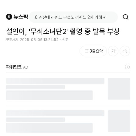
설인아, '무쇠소녀단2' 촬영 중 발목 부상
모두서치
2025-08-05 13:24:54
신고
3줄요약
파워링크
AD