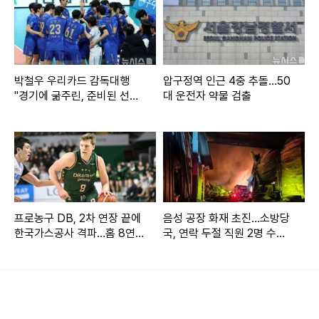
뉴시스 보도에 따르면, tvN 예능 무쇠소녀단2는 "설인아가 촬
영 도중 발목 부위에 불편감을 느껴 병원으로 이동했다. 물리
치료와 휴식 소견을 받고 회복 중"이라며 "뼈에는 이상이 없지
만 불편감이 지속 돼 경과를 보며 치료할 예정이다. 촬영은 추
박철우 우리카드 감독대행
압구정역 인근 4중 추돌…50
"경기에 굶주린, 준비된 선수
대 운전자 약물 검출
후 경과를 보고 진행할 것"이라고 5일 밝혔다.
들 기용할 것"
최근 배우 박주현 역시 차량 접촉 사고로 무쇠소녀단2 녹화에
불참했다. 지난달 25일 방송에서 격투기선수 김동현은 "사실
주현씨가 오전에 가벼운 교통사고를 당했다. 하고 싶다고 했는
데, 쉬는 게 맞다고 판단해 빠지게 됐다"고 했다.
프로농구 DB, 2차 연장 끝에
음성 공장 화재 초진…소방당
한국가스공사 격파…홈 8연
국, 연락 두절 직원 2명 수색
무쇠소녀단2는 설인아와 박주현, 그룹 '애프터스쿨' 출신 유이,
승 질주
(종합)
배우 금새록의 복싱 챔피언 도전기다. 지난달 11일 첫 선을 보
였으며, 시청률 1~2%대(닐슨코리아 전국 유료가구 기준)를
기록 중이다.