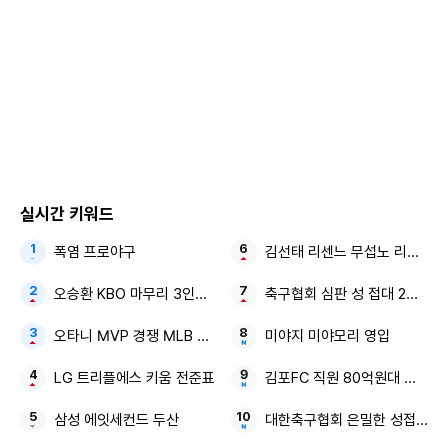
Copyright ⓒ 모두서치 무단 전재 및 재배포 금지
본 콘텐츠는
뉴스픽 파트너스
에서 공유된 콘텐츠입니다.
실시간 키워드
폭염 프로야구
김선태 리센느 무섭노 리센느 2
오승환 KBO 마무리 3인방 김도영·안현민
축구협회 심판 성 접대 2억원대
오타니 MVP 경쟁 MLB 새 역사
미야지 미야모리 영입
LG 트리플에스 키움 전준표
김포FC 직원 80억원대 횡령
삼성 에잇세컨드 두산
대한축구협회 은밀한 성접대