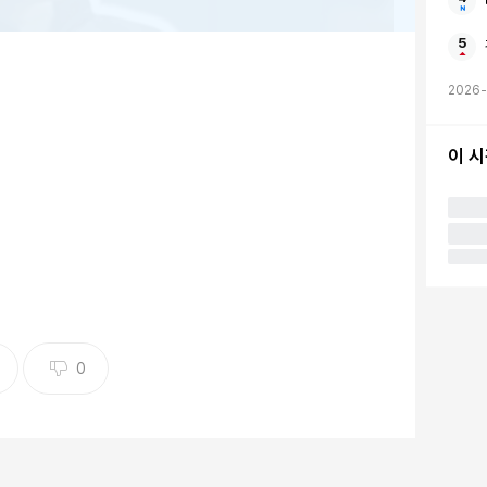
2026-
이 
진=나남뉴스
C
아나운서 김대호
가 회사를 퇴사하고 프리랜서 홀로서
대호, 이장우, 기안84가 새로 이사한 ‘대호의 뉴 하우스’
0
고 말해 호기심을 자극했다. 김대호 역시 곧바로 화투
나 보다. 나간다. 네가 원하든, 원하지 않든 4월에 나가