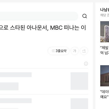
나남
해당 
으로 스타된 아나운서, MBC 떠나는 이
"제발
3줄요약
억 넘
리는 
"데
예요"
AI 
목'