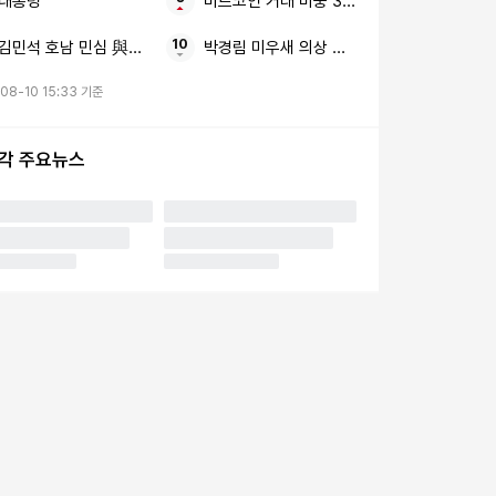
대통령
비트코인 거래 비중 3년 만에
김민석 호남 민심 與전대
박경림 미우새 의상 콘셉트
08-10 15:33 기준
시각 주요뉴스