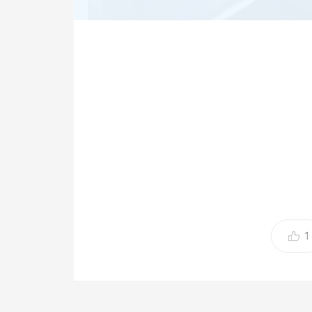
사
'나 혼자 산다'에 출연해 일약 스타덤에 오른 MB
기에 도전한다.
지난 31일 방송한 MBC ‘나 혼자 산다’에서는 김
1
집들이 현장을 공개했다.
이날 기안84는 집들이 선물로 화투점을 봐주겠다
점에 응했고 패를 본 기안84는
"다른 회사로 가려