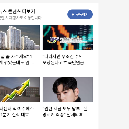
뉴스 콘텐츠 더보기
페이스북
구독하기
콘텐츠 제공사로 이동합니다.
 집 좀 사주세요" 1
"따라사면 무조건 수익
게 깎았는데도 안 팔
보장된다고?" 국민연금
'이 동네' 전망 분석
이 지분 늘린 ‘이 종목들’
전망
이터센터 직격 수혜주
"관련 세금 모두 납부…실
 1분기 실적 대호조
망시켜 죄송" 탈세의혹
수주 기대되는 '이 종
차은우, SNS 입장문 보
니