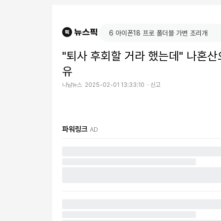
"퇴사 후회할 거라 했는데" 나혼산
유
나남뉴스
2025-02-01 13:33:10
신고
파워링크
AD