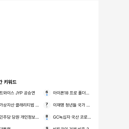
간 키워드
트와이스 JYP 공승연
아이폰18 프로 폴더블 가변 조리개
가상자산 클래리티법 해외 유동성공급자들
이재명 청년들 국가 정책
민주당 당원 개인정보 유출 2030세대 격노
GC녹십자 국산 코로나19 mRNA 백신 2상 