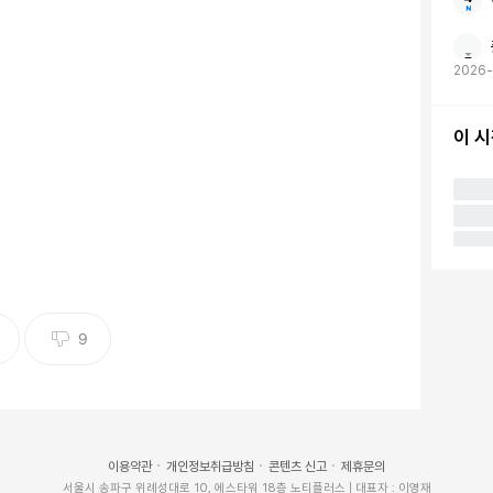
2026
이 
(이하 새미래) 전병헌 대표가 더불어민주당(이하 민주
 공직선거법 항소심을 맡은 서울고등법원에 위헌법률심판
라며 지적한 것이다.
9
몸부림, 위헌법률심판 신속히 기각해 꼼수 차단해야’라는
한 꼼수임은 삼척동자도 알 수 있다”며 “이미 1심 재판
 넘은 꼼수까지 동원했다”고 주장했다.
이용약관
개인정보취급방침
콘텐츠 신고
제휴문의
하면 재판은 헌재의 판단이 나올 때까지 정지된다. 3년
서울시 송파구 위례성대로 10, 에스타워 18층 노티플러스 | 대표자 : 이영재