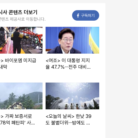
시사 콘텐츠 더보기
페이스북
구독하기
콘텐츠 제공사로 이동합니다.
독> 바이포엠 미지급
<여조> 이 대통령 지지
 내막
율 47.7%⋯전주 대비
4%p ‘뚝’
> 가짜 보증서로
<오늘의 날씨> 한낮 39
‘78억 폐탄피’ 사기
도 불볕더위⋯밤에도 열
대야