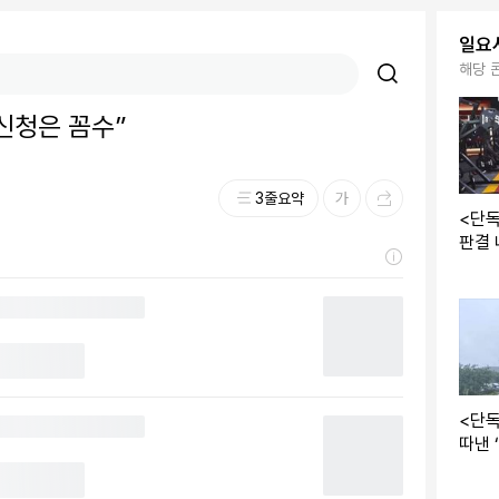
일요
해당 
신청은 꼼수”
3줄요약
<단
판결
<단독
따낸 
극