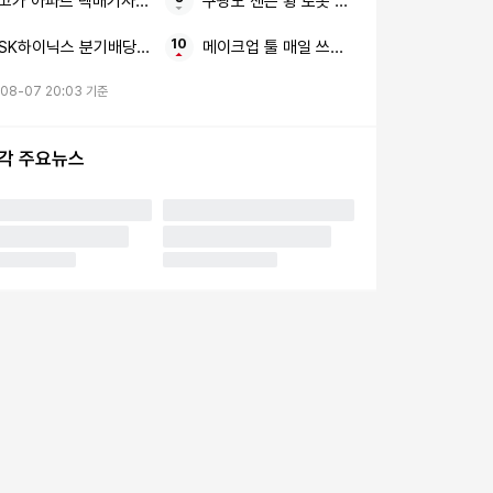
고가 아파트 택배기사 폭행당한
구광모 젠슨 황 로봇 생태계
SK하이닉스 분기배당 주주환원
메이크업 툴 매일 쓰는 제대로 관리
08-07 20:03 기준
시각 주요뉴스