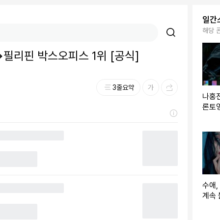
일간
해당 
→필리핀 박스오피스 1위 [공식]
3줄요약
나홍진
론토
드니스
수애,
계속 
있어”