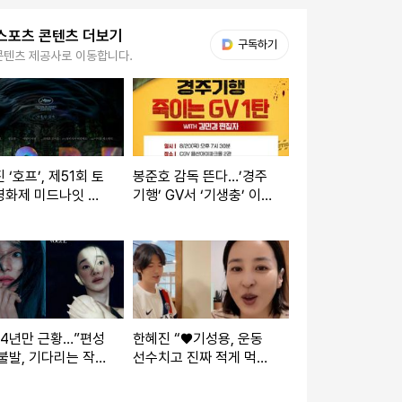
스포츠 콘텐츠 더보기
다음 My뉴스
구독하기
콘텐츠 제공사로 이동합니다.
 ‘호프’, 제51회 토
봉준호 감독 뜬다…’경주
영화제 미드나잇 매
기행’ GV서 ‘기생충’ 이정
 섹션 초청
은X박소담 재회
 4년만 근황…”편성
한혜진 “♥기성용, 운동
불발, 기다리는 작품
선수치고 진짜 적게 먹
어… 둘 다 소식좌”