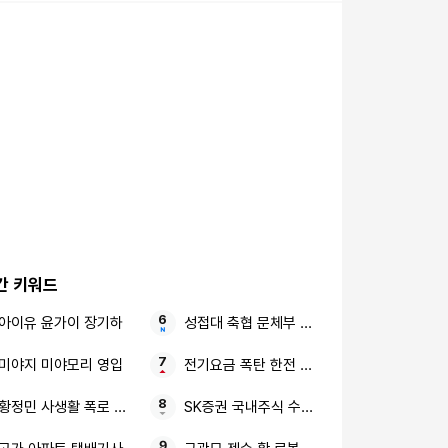
간 키워드
아이유 윤가이 장기하
성접대 축협 문체부 보고서
미야지 미야모리 영입
전기요금 폭탄 한전 에어컨 절전법
황정민 사생활 폭로 임신 축하 전화
SK증권 국내주식 수수료 평생 우대