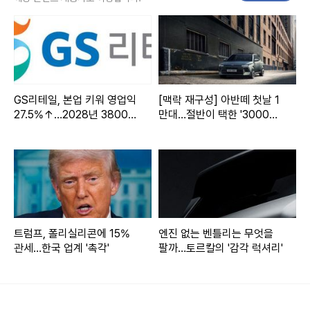
삼성중공업 관계자는 "연내 카타르 LNG운반선 대량 발주가
예정된 만큼 올해 수주도 지난해에 이어 연간 목표치를 상회할
것으로 전망하고 있다"고 말했다.
GS리테일, 본업 키워 영업익
[맥락 재구성] 아반떼 첫날 1
한편 삼성중공업은 지난 2021년과 2022년에 각각 122억달
27.5%↑…2028년 3800억
만대…절반이 택한 '3000만
러, 94억달러를 수주하며 2년 연속 수주 목표를 초과 달성한
정조준
원대 최상위'
바 있다.
Copyright ⓒ 프라임경제 무단 전재 및 재배포 금지
본 콘텐츠는
뉴스픽 파트너스
에서 공유된 콘텐츠입니다.
트럼프, 폴리실리콘에 15%
엔진 없는 벤틀리는 무엇을
관세…한국 업계 '촉각'
팔까…토르칼의 '감각 럭셔리'