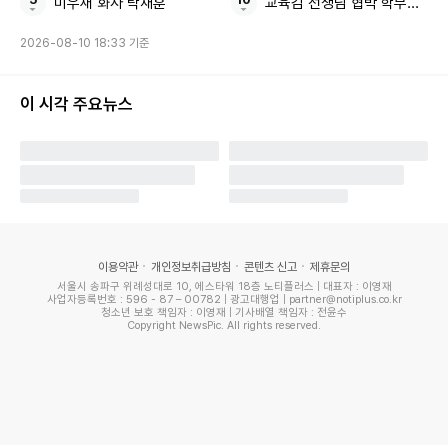
미우새 화사 탁재훈
교육감 선생님 협박 학부모 직접
2026-08-10 18:33 기준
이 시각 주요뉴스
이용약관
개인정보취급방침
콘텐츠 신고
제휴문의
서울시 송파구 위례성대로 10, 에스타워 18층 노티플러스 | 대표자 : 이영재
사업자등록번호 : 596 - 87 – 00782 | 광고대행업 | partner@notiplus.co.kr
청소년 보호 책임자 : 이영재 | 기사배열 책임자 : 전윤수
Copyright NewsPic. All rights reserved.
'프리 선배' 전현무는 "너무 공감가는게 저도 KBS 있을 때 '가
요무대' 빼고 다 나갔다. 난 무슨 마음인지 알것 같다"며 "나랑