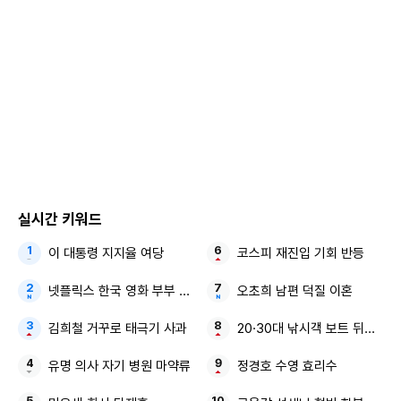
실시간 키워드
이 대통령 지지율 여당
코스피 재진입 기회 반등
넷플릭스 한국 영화 부부 조합
오초희 남편 덕질 이혼
김희철 거꾸로 태극기 사과
20·30대 낚시객 보트 뒤집혀 
유명 의사 자기 병원 마약류
정경호 수영 효리수