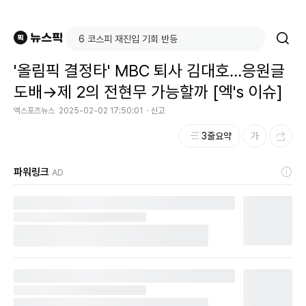
'올림픽 결정타' MBC 퇴사 김대호…응원글
도배→제 2의 전현무 가능할까 [엑's 이슈]
엑스포츠뉴스
2025-02-02 17:50:01
신고
3줄요약
파워링크
AD