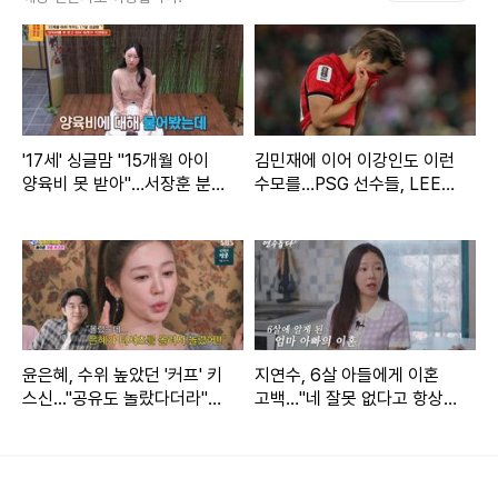
러 가지 이유가 복합적으로 있다고 전했다.
김대호는 "내 인생에서 가장 좋은 타이밍은 아니지만 마지막
으로 내 손에 고삐를 당길 수 있는 순간이구나. 내 인생에 재밌
는 순간이 될 것이라는 확신 하나로 결정을 내렸다"고 전했다.
'17세' 싱글맘 "15개월 아이
김민재에 이어 이강인도 이런
또한 파리 올림픽 중계를 거치면서 자신이 할 수 있는건 다했
양육비 못 받아"…서장훈 분
수모를…PSG 선수들, LEE
노 (물어보살)
빼고 전원 월드컵 32강 진출
다는 생각이 들었다고.
윤은혜, 수위 높았던 '커프' 키
지연수, 6살 아들에게 이혼
스신..."공유도 놀랐다더라"
고백…"네 잘못 없다고 항상
(아근진)[전일야화]
말해" (연수롭다)