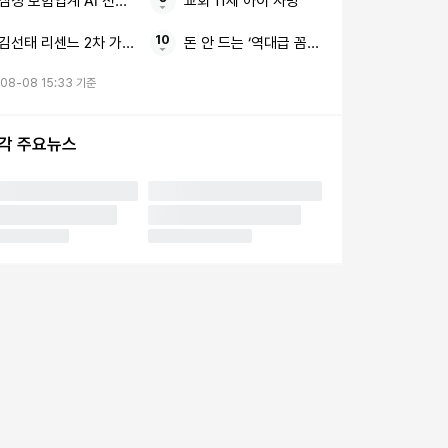
삼성 보험업계 AI 전면전
교회 11세 아이 사망
김선태 리센느 2차 가해 논란 8초짜리 근황 영상
돈 안 드는 ‘역대급 꼼수’ 비닐 1장 화장실 바
08-08 15:33 기준
시각 주요뉴스