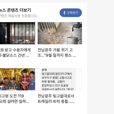
뉴스 콘텐츠 더보기
페이스북
구독하기
콘텐츠 제공사로 이동합니다.
만원 받고 수용자에게
전남광주 가뭄 위기 고
·불닭소스 건넨 교
조…"9월 말까지 평소 수
…징역 7년
준 공급 가능"
고령 도전 119
전남광주 빛고을대로서
오래 살려면 일하고
트레일러·트럭 충돌…차
하게 먹어라"
량 정체