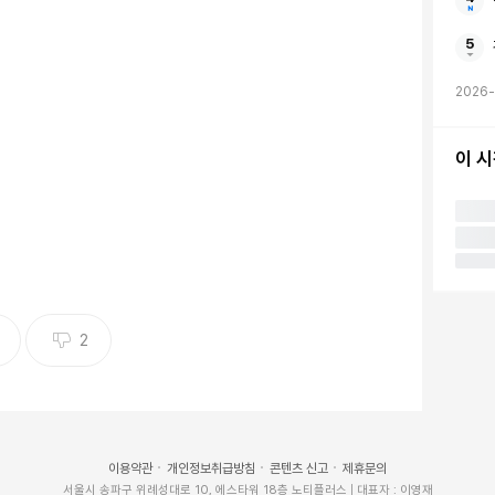
2026-
이 
 공원에 사는 쥐
2
뉴욕시의 한 공원에서 촬영된 쥐의 모습. 2025.2.1.
 겨울이 따뜻해지면서 주요 대도시들에서 쥐떼가 폭발적
 연구 결과가 나왔다.
이용약관
개인정보취급방침
콘텐츠 신고
제휴문의
 내용을 담은 연구논문을 지난달 31일(현지시간) 과학
서울시 송파구 위례성대로 10, 에스타워 18층 노티플러스 | 대표자 : 이영재