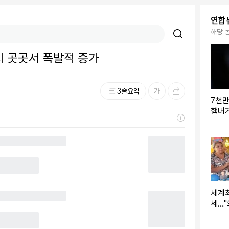
연합
해당 
 곳곳서 폭발적 증가
3줄요약
7천
햄버거
도관
세계최
세…"
건강