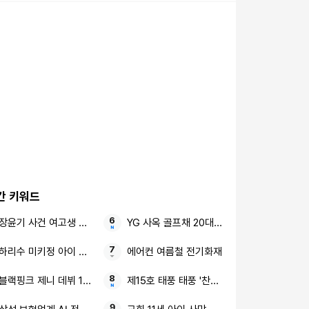
간 키워드
장윤기 사건 여고생 고교생
YG 사옥 골프채 20대 여성
하리수 미키정 아이 못 낳아
에어컨 여름철 전기화재
블랙핑크 제니 데뷔 10주년 장문의 편지
제15호 태풍 태풍 '찬홈' 동해