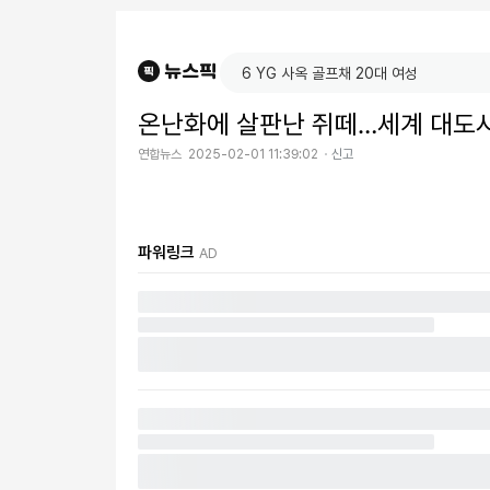
온난화에 살판난 쥐떼…세계 대도시
연합뉴스
2025-02-01 11:39:02
신고
파워링크
AD