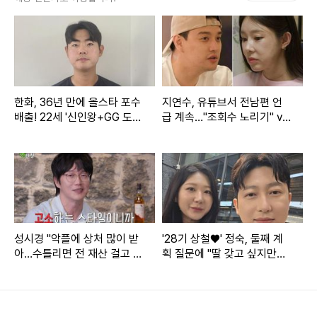
최동석은 3일 자신의 개인 계정에 "다인이 필요한 책과 노트
사러 서점 갔다가 삼청동에서 데이트. 다인이가 가고 싶다는
식당에서 메뉴 3개 뿌셔주고 더우니까 디저트는 빙수에서...딸
과 데이트 정말 햄볶네 이제 저녁은 아들과 영화관 데이트 4d
한화, 36년 만에 올스타 포수
지연수, 유튜브서 전남편 언
x에 빠진 최얀♡"이라는 글을 올렸다.
배출! 22세 '신인왕+GG 도
급 계속…"조회수 노리기" vs
전' 괜히 하겠나→"홈런 더
"문제 없다" [엑's 이슈]
비? 감히 낄 수 있을지…"
성시경 "악플에 상처 많이 받
'28기 상철♥' 정숙, 둘째 계
아…수틀리면 전 재산 걸고 고
획 질문에 "딸 갖고 싶지만…
소" (짠한형)
또 아들일까 봐 겁나" [★해시
태그]