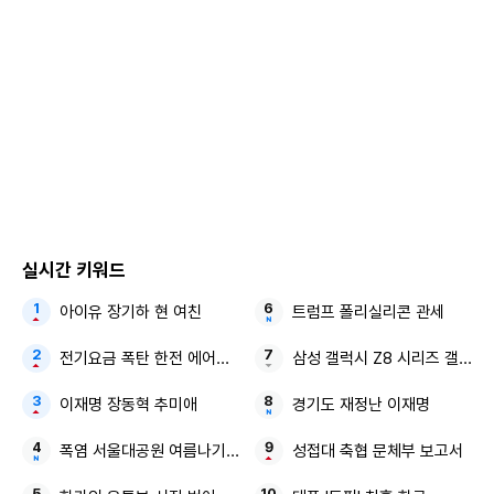
실시간 키워드
아이유 장기하 현 여친
트럼프 폴리실리콘 관세
전기요금 폭탄 한전 에어컨 절전법
삼성 갤럭시 Z8 시리즈 갤럭시 
이재명 장동혁 추미애
경기도 재정난 이재명
폭염 서울대공원 여름나기 특별식
성접대 축협 문체부 보고서
함께 올린 사진에는 딸 다인 양과 서울에서 시간을 보내는 최