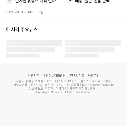
한가인 유튜브 시작 번아웃 고백
태풍 '돌핀' 찬홈 한국
동석의 모습이 담겨 있다. 안경을 쓴 딸을 바라보며 짓는 흐뭇
2026-08-07 14:33 기준
한 미소가 훈훈함을 자아낸다.
이 시각 주요뉴스
한편 최동석은 KBS 동기 아나운서인 박지윤과 2009년 결혼
해 슬하에 1남 1녀를 뒀으나 2023년 이혼을 발표했다. 현재 양
육권은 박지윤에게 있으며, 최동석은 면접교섭을 통해 자녀들
과 시간을 보내고 있다.
사진 = 최동석
이용약관
개인정보취급방침
콘텐츠 신고
제휴문의
서울시 송파구 위례성대로 10, 에스타워 18층 노티플러스 | 대표자 : 이영재
사업자등록번호 : 596 - 87 – 00782 | 광고대행업 | partner@notiplus.co.kr
청소년 보호 책임자 : 이영재 | 기사배열 책임자 : 전윤수
Copyright NewsPic. All rights reserved.
황수연 기자 hsy1452@xportsnews.com
"실시간 인기기사"
1위
'하반신 마비' 박위, 두 발로 섰다…♥송지은 앞 결굴 '눈물'
2위
김범수 前 아나, 김건희 특검팀 소환 "주식거래 정황 포착"