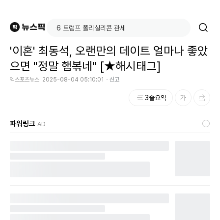
'이혼' 최동석, 오랜만의 데이트 얼마나 좋았
으면 "정말 햄볶네" [★해시태그]
엑스포츠뉴스
2025-08-04 05:10:01
신고
3줄요약
파워링크
AD