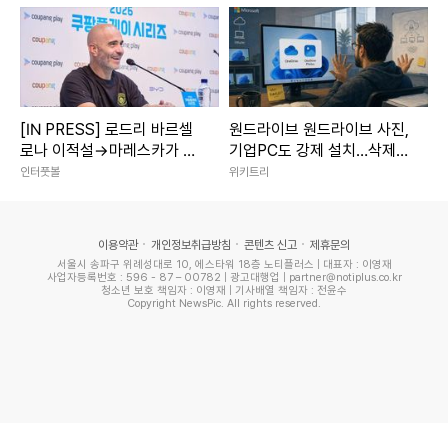
[IN PRESS] 로드리 바르셀
원드라이브 원드라이브 사진,
로나 이적설→마레스카가 직
기업PC도 강제 설치…삭제는
접 입 열었다…“업데이트 없
전체 제거뿐
인터풋볼
위키트리
어, 팀 합류 예정”
이용약관
개인정보취급방침
콘텐츠 신고
제휴문의
서울시 송파구 위례성대로 10, 에스타워 18층 노티플러스 | 대표자 : 이영재
사업자등록번호 : 596 - 87 – 00782 | 광고대행업 | partner@notiplus.co.kr
청소년 보호 책임자 : 이영재 | 기사배열 책임자 : 전윤수
Copyright NewsPic. All rights reserved.