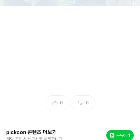
사진: 소이현 인스타그램
소이현이 발리에서 아찔한 매력을 발산했다.
31일 소이현은 자신의 인스타그램에 인도네시아 발리를 찾은
모습을 공개하며 "다들 설명절 잘 보내셨나요? 눈이 너무 많이
와서 고향 다녀오신 분들 고생하셨을 것 같아요. 저희도 무사
히 잘 다녀왔어요"라는 글을 남겼다.
0
0
이어 발리에서의 추천 코스를 공개하며 여행을 적극 추천해 눈
길을 끌었다. 이와 함께 공개된 사진에서 소이현은 휴양지에
어울리는 의상으로 다채로운 매력을 발산했다. 특히 넥라인이
pickcon 콘텐츠 더보기
깊게 파인 블랙 색상의 원피스와 꽃 목걸이를 착용한 모습은
네이버 포스트
구독하기
해당 콘텐츠 제공사로 이동합니다.