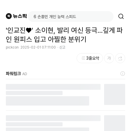
'인교진♥' 소이현, 발리 여신 등극…깊게 파
인 원피스 입고 아찔한 분위기
pickcon
2025-02-01 07:11:00
신고
3줄요약
파워링크
AD