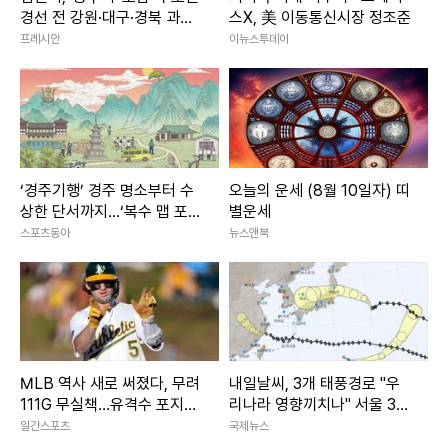
경선 전 강원·대구·경북 과반
스X, 美 이동통신시장 정조준
승리
프레시안
이뉴스투데이
‘경주기행’ 경주 명소부터 수
오늘의 운세 (8월 10일자) 띠
상한 단서까지…‘복수 맵 포스
별운세
터’ 공개
스포츠동아
뉴스앤북
MLB 역사 새로 써졌다, 무려
내일날씨, 3개 태풍경로 "우
111G 무실책…유격수 포지션
리나라 영향끼치나" 서울 33
역대 1위 '대업'
도 폭염 이어져
일간스포츠
국제뉴스