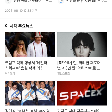
인천 앞바다 모터보트 낚시객
엄정욱 배우 지안 SK 투수 출신
2026-08-10 12:33 기준
이 시각 주요뉴스
트럼프 틱톡 영상서 '테일러
[RE스타] 던, 화려한 퍼포머
스위프트' 음원 삭제 왜?
벗고 3년 만 ‘아티스트’로 돌
아왔다
이데일리
일간스포츠
김민석, '승부처' 호남-수도권
기지국 시대 저무나···스페이