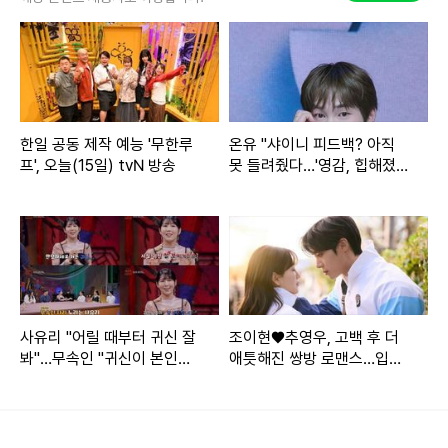
고혹적 분위기까지 자아내 감탄을 자아냈다.
한편, 소이현은 인교진과 2014년 결혼, 슬하에 2녀를 두고 있
다.
한일 공동 제작 예능 '무한루
온유 "샤이니 피드백? 아직
프', 오늘(15일) tvN 방송
못 들려줬다…'영감, 힙해졌
네'라고 반응 해줬으면 좋겠
다"
Copyright ⓒ pickcon 무단 전재 및 재배포 금지
본 콘텐츠는
뉴스픽 파트너스
에서 공유된 콘텐츠입니다.
사유리 "어릴 때부터 귀신 잘
조이현♥추영우, 고백 후 더
봐"…무속인 "귀신이 본인을
애틋해진 쌍방 로맨스…입맞
탐내고 있어"(귀묘한이야기)
춤 1초 전(견우와선녀)