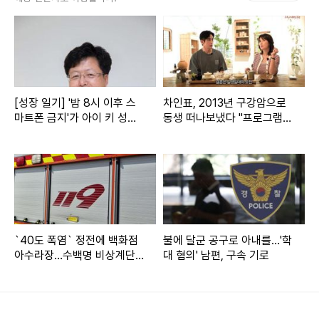
조절 능력 등이 충분히 발달되지 않아 아기가 인큐베이터 치료
를 받아야 할 가능성이 높아지고, 반대로 지나치게 늦으면 자
궁 과팽창과 태반 기능 저하 등으로 산모와 태아가 모두 위험
해진다. 따라서 임산부와 태아의 상태를 정밀하게 분석해 최적
의 출산 시기를 결정하는 것이 삼태아 분만의 핵심이다.
[성장 일기] '밤 8시 이후 스
차인표, 2013년 구강암으로
마트폰 금지'가 아이 키 성장
동생 떠나보냈다 "프로그램도
에 중요한 이유
하차"
산모 하나정 씨(33세)가 분당서울대병원 산부인과 박지윤 교
수를 찾은 이유도 이 때문이다. 작년에 만삭의 건강한 단태아
아들을 자연분만한 경산모라 두 번째 분만에서도 제왕절개술
을 하고 싶지 않았던 마음이 컸다. 조산 및 산후출혈 등의 위험
때문에 국내에서 삼태아 자연분만을 시행할 수 있는 기관은 거
`40도 폭염` 정전에 백화점
불에 달군 공구로 아내를…'학
의 없으나, 박지윤 교수 및 고위험산모태아집중치료실(MFIC
아수라장…수백명 비상계단
대 혐의' 남편, 구속 기로
U) 간호팀은 다년간의 다태아 분만 경험과 전문성을 보유하고
탈출
있다.