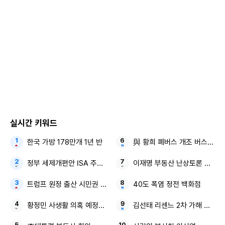
박지윤 교수 및 MFICU 간호팀은 하나정 씨의 임신 상태를 안
정적으로 유지하며 태아의 발달을 도왔고, 35주 3일차인 지난
28일에 이르러 조기진통 및 산모의 혈소판감소증이 동반돼 분
만을 시도했다. 삼태아 분만은 폐 기능이 성숙하지 않은 32~3
4주차에 많이 이뤄지는데, 이 시기에 약 2주를 추가로 확보함
으로써 아기들의 폐 성숙도와 신체 발달 면에서 중요한 고비를
넘길 수 있었다.
실시간 키워드
그 결과, 하나정 씨의 세쌍둥이 하민, 하빈, 하진 형제 모두 체
한국 가방 178만개 1년 반
與 황희 폐버스 개조 버스 하우
중 2kg 이상(2.11kg, 2.27kg, 2.88kg)으로 출생했으며, 특히
셋째 하진은 만삭아의 정상 체중에 가까울 정도로 잘 성장해
정부 세제개편안 ISA 주가누르기안
이재명 부동산 난상토론 최종 
분당서울대병원에서 태어난 세쌍둥이 중 가장 큰 아기가 됐다.
트럼프 원정 출산 시민권 제한
40도 폭염 정전 백화점
첫째는 곧장 신생아실로, 둘째와 셋째는 출산 초기 호흡 보조
황정민 사생활 의혹 예정대로 방송
김선태 리센느 2차 가해 논란 
를 위해 신생아중환자실(NICU)에 잠시 머무르다 3일 만에 다
같이 건강하게 퇴원했다.