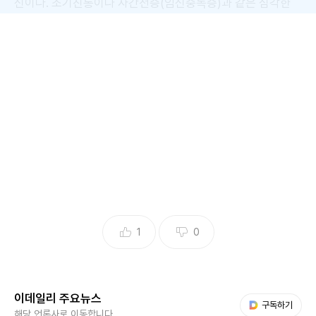
신이다. 조기진통이나 자간전증(임신중독증)과 같은 심각한
임신합병증이 동반되는 경우가 많기 때문에, 출산 시기가 빨라
미숙아가 태어날 확률이 높다. 산모 역시 출산 시 대량출혈·양
수과다·자궁무력증 등 위험한 상황에 노출될 수 있어 매우 전
문적인 관리가 요구된다.
1
0
이데일리 주요뉴스
다음 My뉴스
구독하기
이러한 삼태아 임신은 출산 시기가 너무 이르면 폐 기능, 체온
해당 언론사로 이동합니다.