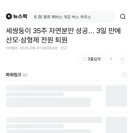
세쌍둥이 35주 자연분만 성공... 3일 만에
산모·삼형제 전원 퇴원
이데일리
2025-08-01 09:06:08
신고
3줄요약
파워링크
AD