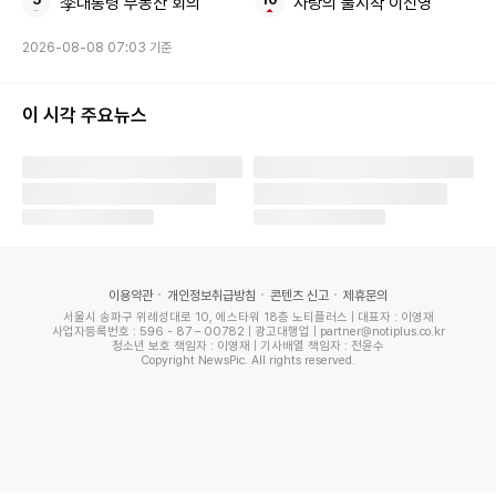
李대통령 부동산 회의
사랑의 불시착 이신영
2026-08-08 07:03 기준
세쌍둥이를 자연분만한 하나정 씨 또한 같은 날 아기들과 함께
건강한 모습으로 퇴원했다. 이는 박지윤 교수팀이 출산 과정에
이 시각 주요뉴스
서 ‘JADA’ 시스템을 활용해 출혈량을 최소화해 수혈없이 분만
을 마친 덕분이다. JADA는 출산 직후 자궁 내부를 음압(nega
tive pressure)으로 흡인해 팽창된 자궁을 빠르게 수축하게
돕고 출혈을 줄이는 신의료기술이다.
이번 세쌍둥이의 출산은 분당서울대병원 고위험산모·신생아
이용약관
개인정보취급방침
콘텐츠 신고
제휴문의
서울시 송파구 위례성대로 10, 에스타워 18층 노티플러스 | 대표자 : 이영재
통합치료센터의 전문성, 그리고 환자와 의료진 간의 신뢰가 더
사업자등록번호 : 596 - 87 – 00782 | 광고대행업 | partner@notiplus.co.kr
청소년 보호 책임자 : 이영재 | 기사배열 책임자 : 전윤수
해져 만들어 낸 결과로, 고위험임신인 삼태아 임신도 제왕절
Copyright NewsPic. All rights reserved.
개, 대량수혈, 인큐베이터가 없는 안전한 출산이 가능하다는
사례로서 많은 예비 부모들에게 희망이 될 전망이다.
하나정 씨는 “세 아기를 한 번에 가지면서 미숙아 출산에 대한