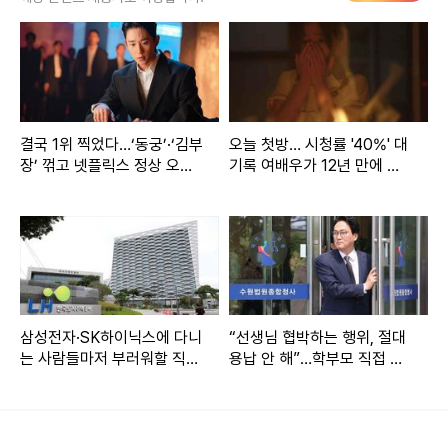
더욱 복잡해질 수 있는 셈이다.
결국 1위 찍었다…‘동궁’·‘김부
오늘 첫방… 시청률 '40%' 대
장’ 꺾고 넷플릭스 정상 오른
기록 여배우가 12년 만에 선
한국 드라마
택한 한국 드라마
삼성전자·SK하이닉스에 다니
“선생님 협박하는 행위, 절대
는 사람들마저 부러워할 직원
용납 안 해”…학부모 직접 고
들
발한 ‘교육감’ 등장