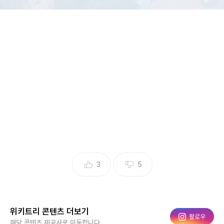
구준엽·서희원 부부 / 구준엽 인스타그램
3
5
구준엽이 숨진 아내 서희원과 대만에서 혼인신고를 하지 않은
것으로 알려졌다. 서희원이 남긴 유산은 물론 자녀 양육권까지
뺏길 수 있다는 관측을 중국 언론이 제기했다. 서희원의 갑작
위키트리 콘텐츠 더보기
인스타그램
팔로우
스럽게 사망한 까닭에 남겨진 자녀들의 미래와 양육권 문제가
해당 콘텐츠 제공사로 이동합니다.