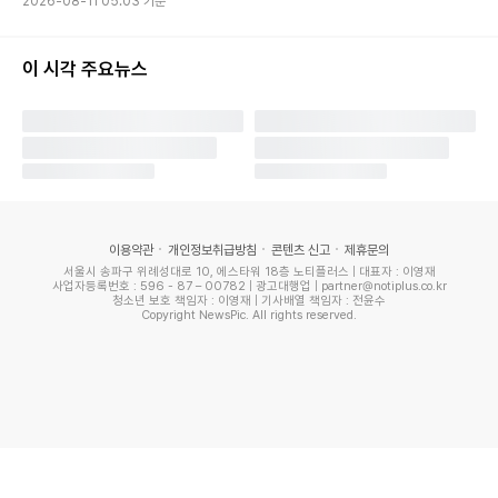
2026-08-11 05:03 기준
가 3분의 1씩 유산을 받을 수 있다. 하지만 구준엽이 아이들의
친부가 아닌 데다 대만에서 혼인신고를 하지 않아 상속분은 물
이 시각 주요뉴스
론 양육권까지 서희원의 전남편인 왕샤오페이에게 빼앗길 수
있다고 중국 언론은 관측했다.
서희원이 왕샤오페이와 법적으로 계속 분쟁한 만큼 구준엽이
숨진 아내의 민사소송을 이어받을 수 있다는 의견도 나온다.
구준엽이 서희원을 대신해 왕샤오페이에게 양육비를 계속 요
이용약관
개인정보취급방침
콘텐츠 신고
제휴문의
서울시 송파구 위례성대로 10, 에스타워 18층 노티플러스 | 대표자 : 이영재
구할 가능성이 있다는 것이다. 왕샤오페이 어머니인 장란이 아
사업자등록번호 : 596 - 87 – 00782 | 광고대행업 | partner@notiplus.co.kr
청소년 보호 책임자 : 이영재 | 기사배열 책임자 : 전윤수
이들에게 애착을 드러냈던 만큼 양육권을 두고 법적 분쟁이 벌
Copyright NewsPic. All rights reserved.
어질 것이란 전망도 나온다.
서희원은 지난 2일 일본 여행 중 급성 폐렴으로 갑작스럽게 세
상을 떠났다. 여행 중 갑작스러운 호흡 곤란과 고열 증상을 보
였다. 현지 병원으로 긴급 이송됐으나 급성 폐렴으로 인한 합