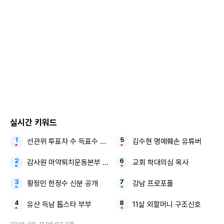
구준엽과 서희원 / 구준엽 인스타그램
위샤오난 등 중국 현지 언론은 구준엽이 서희원과 혼인신고를
실시간 키워드
하지 않았다고 3일 보도했다. 두 사람이 한국에서 혼인신고를
선관위 투표자 수 득표수 조작
김수현 명예훼손 유튜버
하고 법적으로 부부가 됐지만 대만에서는 혼인신고를 하지 않
감사원 마약퇴치운동본부 지부장이 본인을 강사로 위촉 계약
교회 학대의심 목사
아 유산 분배 및 양육권 문제가 발생할 수 있다는 것이다. 다만
서희원이 생전에 유언장을 작성해뒀다면 유언장 내용에 따라
황정민 한정수 신분 공개
강남 프로포폴
유산이 분배될 것이라고 한 변호사는 언론에 밝혔다.
유산 득남 톱스타 부부
11살 외할머니 구조신호
서희원이 유언장을 작성해두지 않았을 경우 구준엽과 두 아이