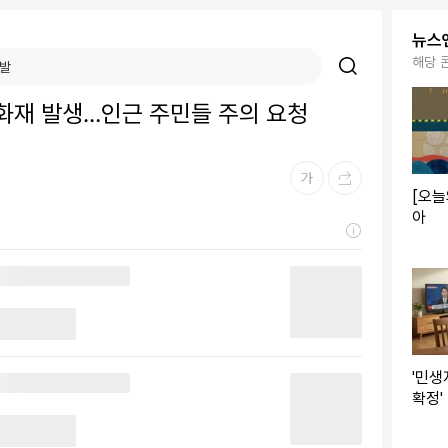
뉴스
해당 
 화재 발생…인근 주민들 주의 요청
[오늘
아
'민생
확정'
인당 