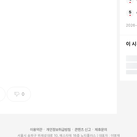
2026
찰청 UTIC 제공)
이 
오전 8시 40분, 서울 용산구 국립한글박물관 옥상에서 화재
인근 주민들에게 접근을 자제해달라는 주의 공고가 발표
0
해 “오늘 8시 40분쯤 국립한글박물관 옥상에서 화재
께서는 창문을 닫고 해당 지역 접근을 자제해 주시기 바
상에서 발생했으며, 소방당국은 현재 화재를 진압 중이
이용약관
개인정보취급방침
콘텐츠 신고
제휴문의
서울시 송파구 위례성대로 10, 에스타워 18층 노티플러스 | 대표자 : 이영재