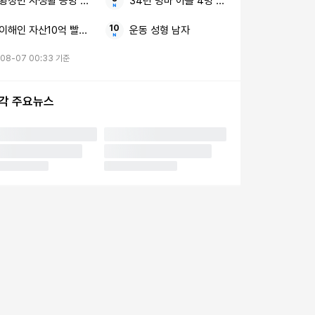
황정민 사생활 공방 여론전
34년 병마 아들 4명 살리고
이해인 자산10억 빨간 란제리
운동 성형 남자
-08-07 00:33 기준
시각 주요뉴스