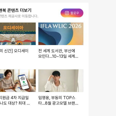
앤북 콘텐츠 더보기
인스타그램
팔로우
콘텐츠 제공사로 이동합니다.
의 신간] 오디세이
전 세계 도서관, 부산에
모인다...10~13일 세계정
보대회 개최
지원금 4차 지급일
임영웅, 부동의 TOP스
 나도 대상? 최대 1
타...8월 광고모델 브랜드
50만 원
평판 2위