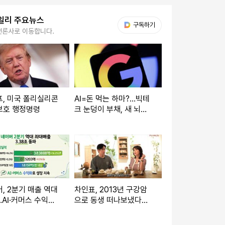
일리 주요뉴스
다음 My뉴스
구독하기
언론사로 이동합니다.
, 미국 폴리실리콘
AI=돈 먹는 하마?…빅테
보호 행정명령
크 눈덩이 부채, 새 뇌관
될까
, 2분기 매출 역대
차인표, 2013년 구강암
AI·커머스 수익화
으로 동생 떠나보냈다
종합)
"프로그램도 하차"