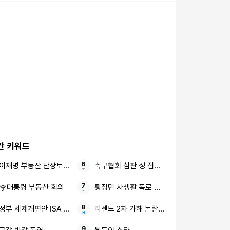
간 키워드
이재명 부동산 난상토론 최종 대책
축구협회 심판 성 접대 2억원대 횡령
李대통령 부동산 회의
황정민 사생활 폭로 임신 축하 전화
정부 세제개편안 ISA 주가누르기안
리센느 2차 가해 논란 김선태 8초짜리 근황 