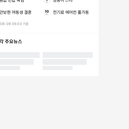
금값 반값 폭염
쌍둥이 스타
안보현 여동생 결혼
전기료 에어컨 풀가동
-08-08 06:03 기준
시각 주요뉴스