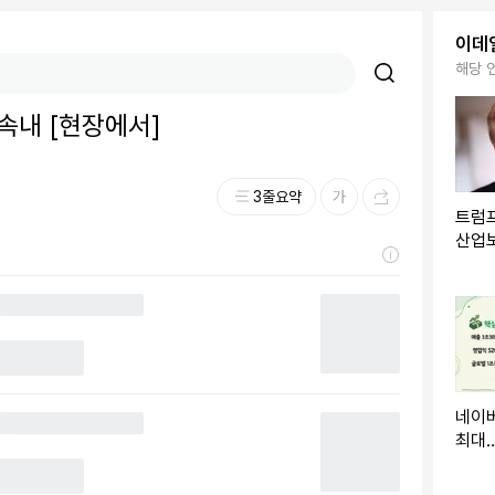
이데
해당 
속내 [현장에서]
3줄요약
트럼프
산업
네이버
최대…
속도(