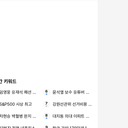
간 키워드
임영웅 유재석 패션 화보
윤석열 보수 유튜버 민감 발언
S&P500 사상 최고
강원선관위 선거비용 제한액 군의원 후보
차현승 백혈병 완치 선미
대치동 의대 아파트 전망