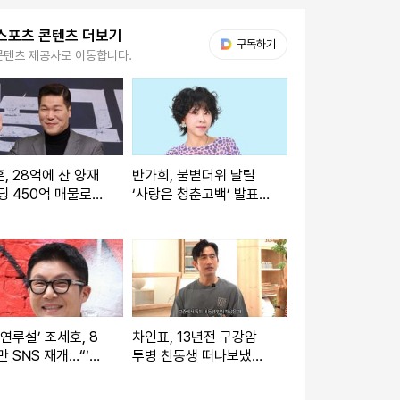
스포츠 콘텐츠 더보기
다음 My뉴스
구독하기
콘텐츠 제공사로 이동합니다.
, 28억에 산 양재
반가희, 불볕더위 날릴
딩 450억 매물로…
‘사랑은 청춘고백’ 발표...
만 시장에
정통 트롯 승부
 연루설’ 조세호, 8
차인표, 13년전 구강암
만 SNS 재개…“‘도
투병 친동생 떠나보냈
6’, 많은 관심 부
다…“방송도 그만둬, ♥신
애라에 감사”