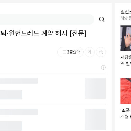
일간
해당 
퇴·원헌드레드 계약 해지 [전문]
3줄요약
서장훈
역 빌
26년
‘조폭
개월 
라이버
탁”