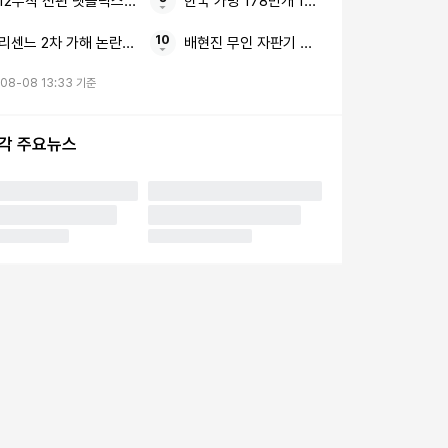
12부작 전편 넷플릭스 한국 드라마
한국 가방 178만개 1년 반
리센느 2차 가해 논란 김선태 8초짜리 근황 영상
배현진 무인 자판기 성인인증 국가 기준
08-08 13:33 기준
시각 주요뉴스