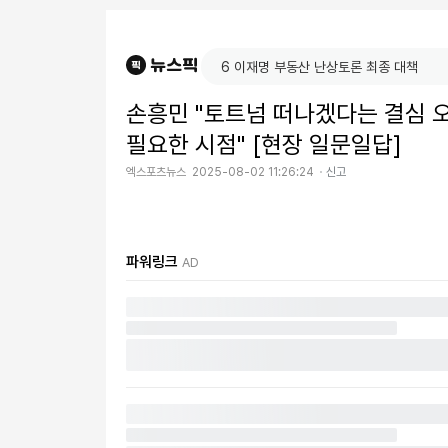
손흥민 "토트넘 떠나겠다는 결심 오
필요한 시점" [현장 일문일답]
엑스포츠뉴스
2025-08-02 11:26:24
신고
파워링크
AD