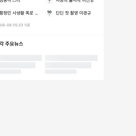
쌍둥이 스타
사랑의 불시착 이신영
황정민 사생활 폭로 임신 축하 전화
딘딘 첫 촬영 이경규
-08-08 05:33 기준
시각 주요뉴스