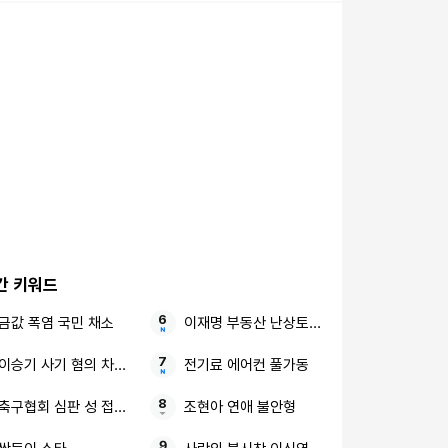
시사
간 키워드
금값 폭염 국민 채소
이재명 부동산 난상토론 최종 대책
이승기 사기 혐의 차가원
전기료 에어컨 풀가동
축구협회 심판 성 접대 2억원대 횡령
조현아 연애 불안형