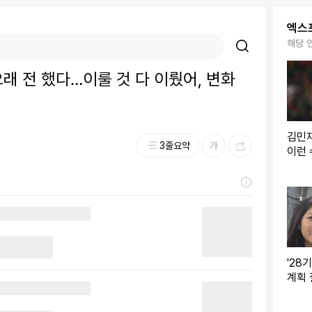
엑스
해당 
래 전 했다…이룰 것 다 이뤘어, 변화
김민
3줄요약
이런 
들, 
컵 3
'28
계획 
지만…
나" 