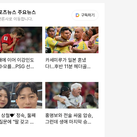
포츠뉴스 주요뉴스
다음 My뉴스
구독하기
언론사로 이동합니다.
재에 이어 이강인도
카세미루가 일본 혼냈
수모를…PSG 선수
다!…후반 11분 헤더골
LEE 빼고 전원 월드
'쾅'→브라질 1-1 일본
2강 진출
(후반 20분)
기 상철♥' 정숙, 둘째
홍명보와 전술 싸움 압승,
질문에 "딸 갖고 싶
그런데 생애 마지막 승리
또 아들일까 봐 겁
였다니…남아공 감독, 16
[★해시태그]
강 캐나다전 패배 후 은퇴