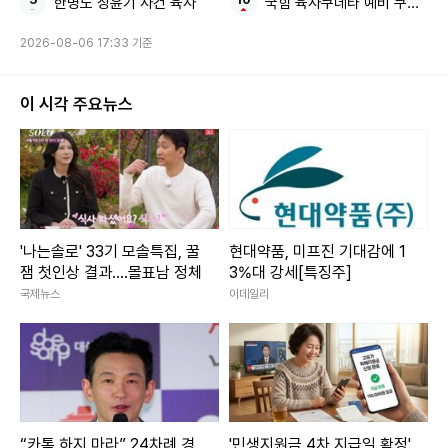
한병도 장윤기 사건 육사
국힘 육사쿠데타 예비 쿠데타세
2026-08-06 17:33 기준
이 시각 주요뉴스
'나는솔로' 33기 모솔특집, 꿀
현대약품, 미프진 기대감에 1
잼 첫인상 결과....몰표남 정체
3%대 강세[특징주]
국제뉴스
이데일리
“카톡 하지 마라” 24차례 경
'민생지원금 4차 지급일 확정'