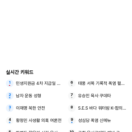
실시간 키워드
민생지원금 4차 지급일 최대 50만원
태풍 서쪽 기록적 폭염 펄펄 끓
남자 운동 성형
유승민 육사 쿠데타
이재명 북한 안전
S.E.S 바다 워터밤 K-팝의 어
황정민 사생활 의혹 여론전
성심당 폭염 신메뉴