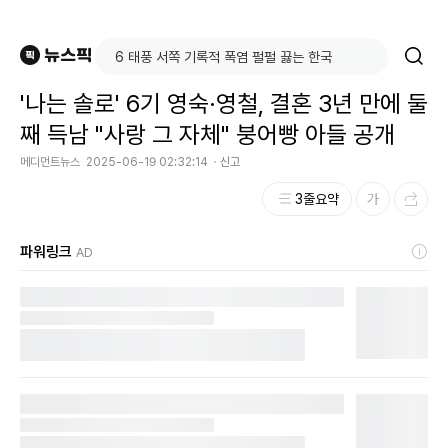
'나는 솔로' 6기 영숙·영철, 결혼 3년 만에 둘
째 득남 "사랑 그 자체" 붕어빵 아들 공개
메디먼트뉴스
2025-06-19 02:32:14
신고
3줄요약
파워링크
AD