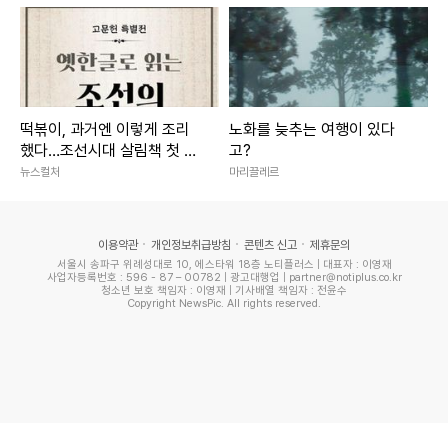
떡볶이, 과거엔 이렇게 조리
노화를 늦추는 여행이 있다
했다…조선시대 살림책 첫 공
고?
개
뉴스컬처
마리끌레르
이용약관
개인정보취급방침
콘텐츠 신고
제휴문의
서울시 송파구 위례성대로 10, 에스타워 18층 노티플러스 | 대표자 : 이영재
사업자등록번호 : 596 - 87 – 00782 | 광고대행업 | partner@notiplus.co.kr
청소년 보호 책임자 : 이영재 | 기사배열 책임자 : 전윤수
Copyright NewsPic. All rights reserved.