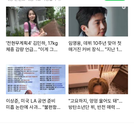
체! 그리고 우리 (첫째 딸) 로라가 너무 보고 싶은 날! 수술 후
만감이 교차해 광광 울었다"고 덧붙이며 출산 후의 벅찬 감동
을 고백했다.
한편, 영숙과 영철은 2022년 ENA '나는 솔로' 6기에 출연하여
'전현무계획4' 김민하, 17kg
임영웅, 데뷔 10주년 맞아 첫
인연을 맺은 후 연인으로 발전했다. 그해 7월 결혼식을 올렸
체중 감량 언급… "이게 그럴
매거진 커버 장식… "지난 10
일인가 싶었다" 쿨한 반응
년 함께해 준 팬들에게 감사"
고, 이듬해 1월에는 첫째 딸을 품에 안으며 '나는 솔로' 대표 커
플로 자리매김했다. 둘째 아들 출산 소식에 많은 팬들의 축하
와 응원이 쏟아지고 있다.
Copyright ⓒ 메디먼트뉴스 무단 전재 및 재배포 금지
이상준, 미국 LA 공연 준비
"고요하지, 엉엉 울어도 돼"…
본 콘텐츠는
뉴스픽 파트너스
에서 공유된 콘텐츠입니다.
미흡 논란에 사과… "불편함
방탄소년단 뷔, 반전 매력 근
느끼신 분들께 죄송"
황 공개