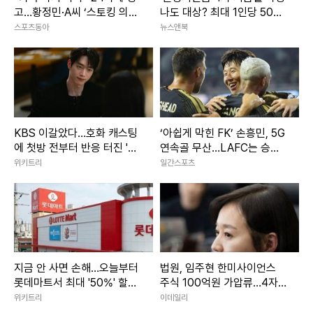
고…황정민·A씨 ‘스토킹 의혹’
나도 대상? 최대 1인당 50만
두고 공방 전면전
원
스포츠동아
뉴스앤북
KBS 이갈았다…호화 캐스팅
‘아쉽게 막힌 FK’ 손흥민, 5G
에 첫방 전부터 반응 터진 '한
연속골 무산…LAFC는 승부
국 드라마'
차기 진땀승
위키트리
일간스포츠
지금 안 사면 손해…오늘부터
법원, 임주현 한미사이언스
롯데마트서 최대 '50%' 할인
주식 100억원 가압류…4자연
하는 '이 상품'
합 갈등 법정전 확산
위키트리
이데일리