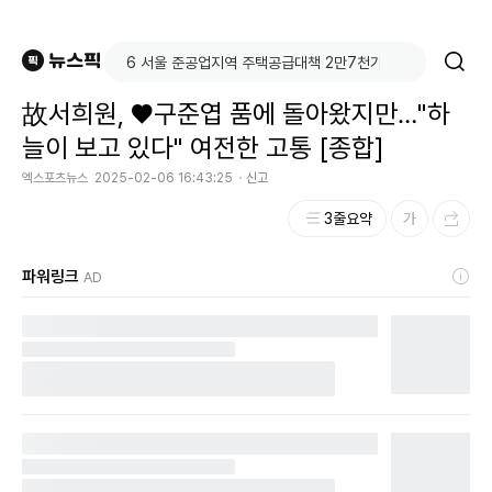
故서희원, ♥구준엽 품에 돌아왔지만…"하
늘이 보고 있다" 여전한 고통 [종합]
엑스포츠뉴스
2025-02-06 16:43:25
신고
3줄요약
파워링크
AD