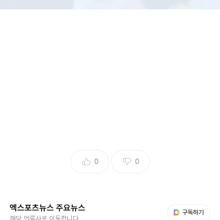
(엑스포츠뉴스 윤현지 기자) 생전 각종 루머에 휩싸였던 서희
0
0
원이 사망 후에도 가짜뉴스에 휩싸여 안타까움을 자아내고 있
다.
엑스포츠뉴스 주요뉴스
지난 3일 故 서희원의 갑작스러운 사망 소식이 전해졌다. 향년
다음 My뉴스
구독하기
해당 언론사로 이동합니다.