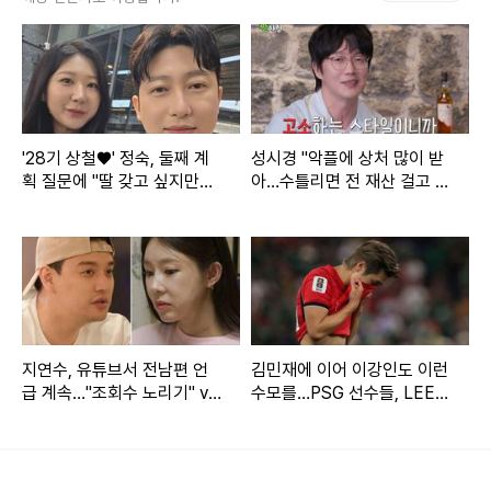
48세. 고인은 일본 여행 중 독감으로 인한 폐렴으로 세상을 떠
난 것으로 전해졌다.
고인은 지난 2011년 왕소비와 결혼해 두 자녀를 얻었으나 202
1년 이혼했다. 이후 2022년 구준엽과 20년 만에 재회해 결혼
'28기 상철♥' 정숙, 둘째 계
성시경 "악플에 상처 많이 받
획 질문에 "딸 갖고 싶지만…
아…수틀리면 전 재산 걸고 고
했으나, 결혼 3주년을 얼마 앞두지 않고 세상을 떠나 많은 이
또 아들일까 봐 겁나" [★해시
소" (짠한형)
들을 안타깝게 했다.
태그]
생전 서희원은 많은 루머와 가짜뉴스에 휩싸였다. 특히 전남편
왕소비와 전 시모 장란으로 비롯된 루머도 있었다. 서희원과
구준엽이 재혼 발표를 하자 두 사람은 라이브 방송을 통해 각
지연수, 유튜브서 전남편 언
김민재에 이어 이강인도 이런
종 루머를 퍼트렸다. 왕소비는 서희원의 불륜 의혹을 제기했
급 계속…"조회수 노리기" vs
수모를…PSG 선수들, LEE
고, 장란은 증거도 없이 서희원의 마약 복용을 주장해 소송에
"문제 없다" [엑's 이슈]
빼고 전원 월드컵 32강 진출
이르기도 했다.