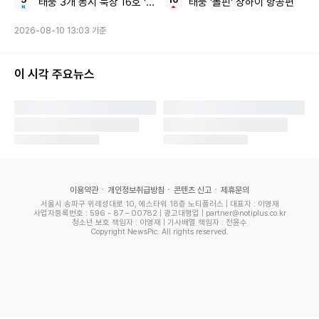
태풍 3개 동시 북상 16호 ‘페이러우’ 15호 ‘찬홈’
태풍 '돌핀' 상하이 항공편
2026-08-10 13:03 기준
그 밖에도 한 대만 기자가 서희원, 서희제 자매가 마약을 구입
했다고 주장했다. 서희원은 "나와 내 동생은 심장이 좋지 않아
이 시각 주요뉴스
마약을 할 수 없다. 동생 서희재는 일주일에 평균 4일을 일하
고, 시부모 그리고 아이와 같이 살고 있다"며 "우리는 법을 준
수한다"고 강조했다.
그런가 하면 구준엽과 서희제 부부는 최근 미투 폭로로 극단적
선택을 시도한 대만의 국민 MC 미키 황이 '과거 구준엽이 자
이용약관
개인정보취급방침
콘텐츠 신고
제휴문의
서울시 송파구 위례성대로 10, 에스타워 18층 노티플러스 | 대표자 : 이영재
신을 화장실로 끌고 가 마약을 강요했다'고 주장해 곤혹을 치
사업자등록번호 : 596 - 87 – 00782 | 광고대행업 | partner@notiplus.co.kr
청소년 보호 책임자 : 이영재 | 기사배열 책임자 : 전윤수
른 바 있다. 서희원은 즉각 성명을 발표하고 "미키 황의 허위
Copyright NewsPic. All rights reserved.
주장에 대해 깊은 유감을 표한다. 마약 사건은 지난 2004년
법원에서 무죄 판결을 받았다"고 반박했다.