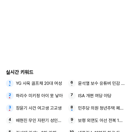
실시간 키워드
YG 사옥 골프채 20대 여성
윤석열 보수 유튜버 민감 발언
하리수 미키정 아이 못 낳아
ISA 개편 여당 야당
장윤기 사건 여고생 고교생
민주당 의원 청년주택 폐버스 
배현진 무인 자판기 성인인증 국가 기준
보령 외연도 어선 전복 1명 실종