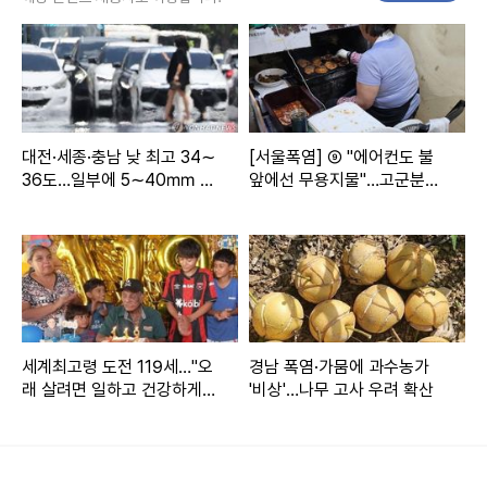
본 콘텐츠는
뉴스픽 파트너스
에서 공유된 콘텐츠입니다.
대전·세종·충남 낮 최고 34∼
[서울폭염] ⑨ "에어컨도 불
36도…일부에 5∼40㎜ 소
앞에선 무용지물"…고군분투
나기
주방 노동자들
세계최고령 도전 119세…"오
경남 폭염·가뭄에 과수농가
래 살려면 일하고 건강하게
'비상'…나무 고사 우려 확산
먹어라"