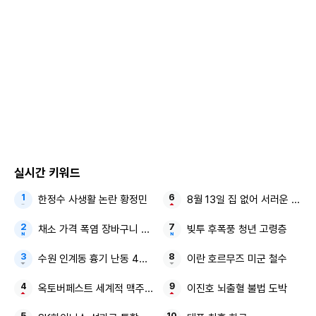
8월 나온 의회 보고서에 따르면 2019년보다 2023년이 9%
많았다.
장기적으로 전체 무역에 대해서는 부정적인 전망이 여전하다.
예산책임청(OBR)은 지난해 3월 보고서에서 영국의 대(對)E
U 재화·서비스 교역 규모는 EU 잔류 시보다 장기적으로 약 1
5% 낮은 수준일 것으로 예상했다. 이같은 부정적 전망은 브렉
시트 이전인 2016년부터도 꾸준히 제기됐었다.
실시간 키워드
브렉시트 이후 영국은 호주, 뉴질랜드와 개별로 무역 협정을
한정수 사생활 논란 황정민
8월 13일 집 없어 서러운 사람
맺었고 미국, 인도와도 추진 중이지만 이같은 개별 협정의 효
과는 미미한 것으로 평가된다.
채소 가격 폭염 장바구니 물가
빚투 후폭풍 청년 고령층
업계에서는 영국과 EU가 무역 협정을 통해 수출입 상품에 대
수원 인계동 흉기 난동 40대 남성
이란 호르무즈 미군 철수
한 관세나 쿼터 등 무역장벽은 피했지만, 검역이나 서류 작업
옥토버페스트 세계적 맥주 축제 9월 서울서
이진호 뇌출혈 불법 도박
등 행정절차가 늘고 시간이 급증했다는 점을 문제로 지적한다.