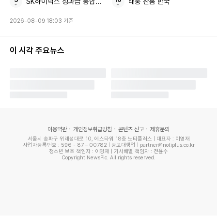
SK하이닉스 성과급 통합노조
태풍 찬홈 한국
데이비드 헤니그 유럽국제정치경제센터(ECIPE) 연구원은
2026-08-09 18:03 기준
"대기업은 그렇게 큰 타격이 없다. 방산업체, 대형 제약사는 여
전하다"며 "하지만 중간 규모 기업은 수출에서 입지를 유지하
이 시각 주요뉴스
기 위해 정말로 분투하고 있고 새로운 기업이 진입하지 못하고
있다"고 AP 통신에 말했다.
이용약관
개인정보취급방침
콘텐츠 신고
제휴문의
서울시 송파구 위례성대로 10, 에스타워 18층 노티플러스 | 대표자 : 이영재
사업자등록번호 : 596 - 87 – 00782 | 광고대행업 | partner@notiplus.co.kr
청소년 보호 책임자 : 이영재 | 기사배열 책임자 : 전윤수
Copyright NewsPic. All rights reserved.