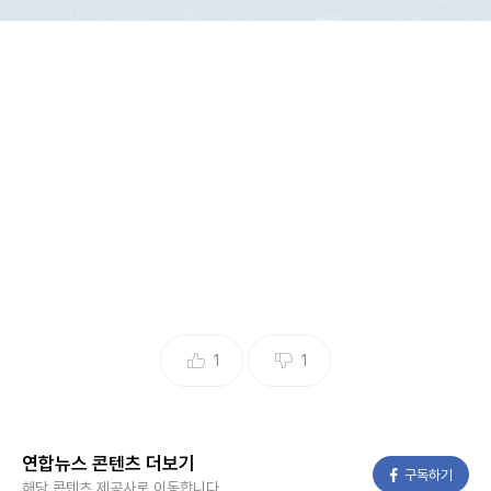
2020년 1월 31일 유럽의회에서 영국 국기를 내리는 모습
[AP 연합뉴스 자료사진 재판매 및 DB 금지]
(런던=연합뉴스) 김지연 특파원 = 영국이 31일(현지시간)로
유럽연합(EU)에서 공식 탈퇴하는 '브렉시트' 5주년을 맞았다.
영국은 2016년 6월 23일 국민투표에서 찬성 51.9%로 EU 탈
퇴를 결정했고, 험난한 협상 과정을 거쳐 2020년 1월 31일 오
후 11시(중앙유럽 표준시 2월 1일 0시)를 기점으로 EU를 떠나
11개월의 전환기에 돌입했다.
1
1
이때까지도 EU와 영국은 무역을 중심으로 한 미래관계 협정
에 이르지 못했고 크리스마스이브에 가까스로 협상을 타결해
실제 브렉시트 발효는 2020년 12월 31일 오후 11시(EU 시간
연합뉴스 콘텐츠 더보기
페이스북
구독하기
해당 콘텐츠 제공사로 이동합니다.