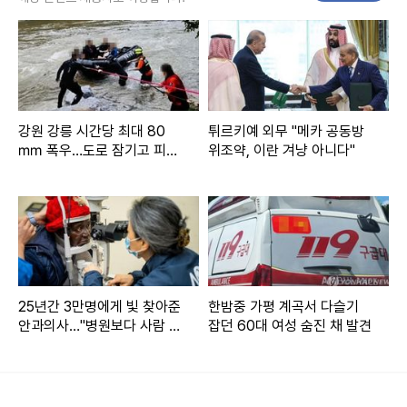
2021년 1월 1일 0시) 시작됐다.
영국이 1973년 EU의 전신인 유럽경제공동체(EEC)에 가입한
지 47년 만이었다.
◇ 무역 부정적 영향 평가…행정절차 복잡, 중소기업 타격 커
강원 강릉 시간당 최대 80
튀르키예 외무 "메카 공동방
㎜ 폭우…도로 잠기고 피서
위조약, 이란 겨냥 아니다"
영국이 EU의 단일시장·관세 동맹에서 빠져나온 이후 무역은
객 고립(종합)
부정적 영향을 받았다는 게 대체적인 평가다.
손익의 수준이나 규모에 대한 추산은 제각각이다.
BBC에 따르면 브렉시트 뒤 EU에 대한 영국의 상품 수출이 E
25년간 3만명에게 빛 찾아준
한밤중 가평 계곡서 다슬기
U 잔류를 가정했을 때보다 30% 작은 수준이라는 연구 결과
안과의사…"병원보다 사람 키
잡던 60대 여성 숨진 채 발견
부터 6% 감소에 그쳤다는 보고서까지 다양하다.
워야"
광고, 경영컨설팅과 같은 서비스 수출은 오히려 증가해 지난해