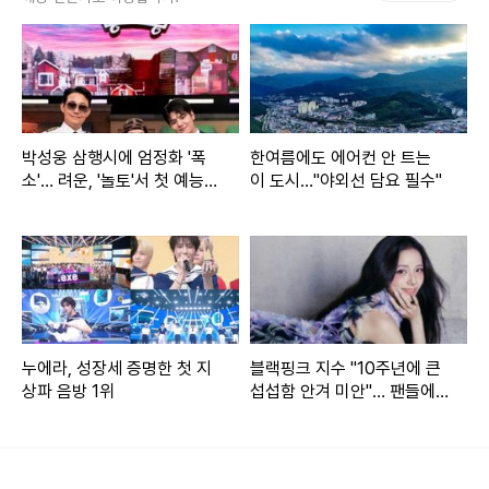
3일 오후 서울 마포구 상암동 스탠포드호텔에서는 JTBC ‘늦
기 전에 어학연수 샬라샬라’ 제작발표회가 열렸다. 이날 자리
에는 정승일 PD, 정윤아 PD, 성동일, 김광규, 엄기준, 신승환
이 참석했다.
박성웅 삼행시에 엄정화 '폭
한여름에도 에어컨 안 트는
소'… 려운, '놀토'서 첫 예능
이 도시…"야외선 담요 필수"
신고식
이날 성동일은 “우리 애들은 아빠가 단어 네 개로 대화를 하는
걸 안다”라며 “그래도 나는 영어를 못하는 것에 대해 부끄럽지
않게 생각을 한다. 아이들도 창피해하지 않을 것. 아이들에게
들어간 사교육비가 있지 않나”라고 말해 웃음을 안겼다.
성동일은 “이 프로그램을 통해 우리가 영어를 얼마나 배우겠
누에라, 성장세 증명한 첫 지
블랙핑크 지수 "10주년에 큰
상파 음방 1위
섭섭함 안겨 미안"… 팬들에
나”라며 “(이 프로그램을 통해)사람 사는 모습이 어떤지 보여
사과
주자는 것이 목표였다”라고 털어놨다.