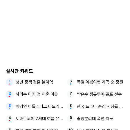
‘늦기 전에 어학연수 샬라샬라’는 더 늦기 전에 어학연수에 도
전한 중년 배우들의 영국 케임브리지 생존기. 2월 5일 오후 10
시 20분 첫방송된다.
Copyright ⓒ 이데일리 무단 전재 및 재배포 금지
본 콘텐츠는
뉴스픽 파트너스
에서 공유된 콘텐츠입니다.
실시간 키워드
청년 정책 결혼 불이익
폭염 여름여행 계곡·숲·정원
하리수 미키 정 이혼 이유
박은수 정규투어 골프 선수
이강인 아틀레티코 마드리드 감독님과 구단
한국 드라마 순간 시청률 MBC
토마토코어 Z세대 여름 유통가
중앙분리대 폭염 차도