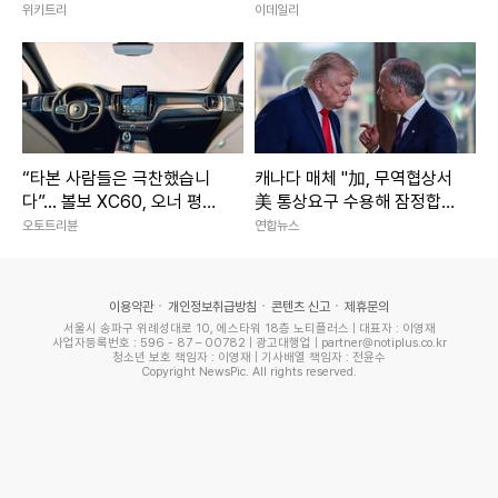
라집니다
위키트리
이데일리
“타본 사람들은 극찬했습니
캐나다 매체 "加, 무역협상서
다”... 볼보 XC60, 오너 평점
美 통상요구 수용해 잠정합
확인해보니 ‘9.2점’
의"
오토트리뷴
연합뉴스
이용약관
개인정보취급방침
콘텐츠 신고
제휴문의
서울시 송파구 위례성대로 10, 에스타워 18층 노티플러스 | 대표자 : 이영재
사업자등록번호 : 596 - 87 – 00782 | 광고대행업 | partner@notiplus.co.kr
청소년 보호 책임자 : 이영재 | 기사배열 책임자 : 전윤수
Copyright NewsPic. All rights reserved.