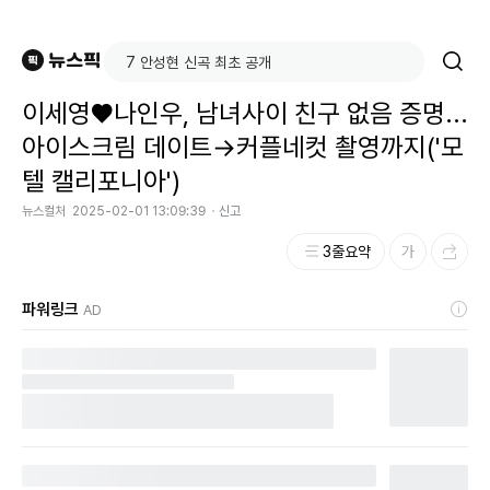
이세영♥나인우, 남녀사이 친구 없음 증명...
아이스크림 데이트→커플네컷 촬영까지('모
텔 캘리포니아')
뉴스컬처
2025-02-01 13:09:39
신고
3줄요약
파워링크
AD