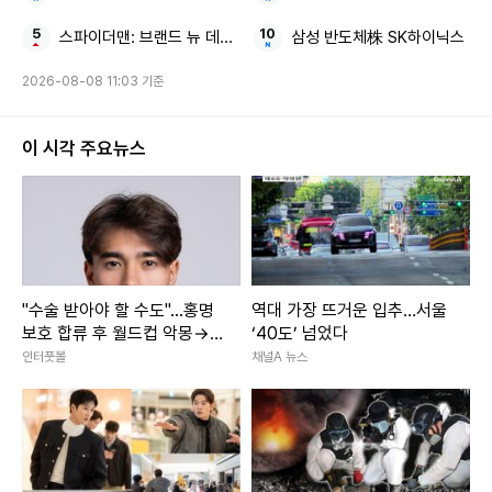
스파이더맨: 브랜드 뉴 데이 500만 돌파 올해 최단 기록
삼성 반도체株 SK하이닉스
Copyright ⓒ 뉴스컬처 무단 전재 및 재배포 금지
2026-08-08 11:03 기준
본 콘텐츠는
뉴스픽 파트너스
에서 공유된 콘텐츠입니다.
이 시각 주요뉴스
"수술 받아야 할 수도"...홍명
역대 가장 뜨거운 입추…서울
보호 합류 후 월드컵 악몽→
‘40도’ 넘었다
심각한 어깨 부상! 옌스, 지독
인터풋볼
채널A 뉴스
한 불운에 빠져