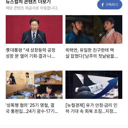
뉴스컬처 콘텐츠 더보기
페이스북
구독하기
해당 콘텐츠 제공사로 이동합니다.
사진=모텔 캘리포니아
지난 7회에서는 강희와 연수가 아찔한 입맞춤을 해프닝으로
여기고 ‘친구’가 되기로 결정했지만 본인들만 모르는 알콩달콩
李대통령 "새 성장동력 공정
옥택연, 유일한 친구한테 멱
한 사랑싸움을 벌이는 모습으로 보는 이들의 애간장을 녹였다.
성장 문 열어 기회·결과 나누
살 잡혔다('남주의 첫날밤을
자"
가져버렸다')
특히 우연히 서울행 버스에 함께 오른 강희와 연수가 ‘친구 사
이에 이 정도도 못하냐’는 핑계로 데이트 아닌 데이트를 즐기
고, 강희의 자취방까지 함께 들어가게 되며 아찔한 설렘을 폭
발시키고 있다.
공개된 스틸 속 두 사람은 현실 커플 그 자체인 달달한 투샷으
'성폭행 혐의' 25기 영철, 결
[뉴컬경제] 유가 안정·금리 인
국 통편집…24기 광수·17기
하 기대 속 회복 조짐…지정학
로 보는 이들의 마음을 핑크빛 설렘으로 물들인다. 장난기 가
옥순 '커플' 조짐 ('나솔사계')
리스크는 여전
득한 표정으로 네컷 사진을 찍는 강희와 연수는 동갑내기 커플