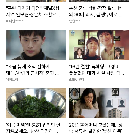
"폭탄 터지기 직전" '재벌X형
춘천 중도 방화·장작 절도 혐
사2', 안보현·정은채 조합으로
의 30대 의사, 집행유예로 석
화려한 출격
방
메디먼트뉴스
연합뉴스
“조금 늦게 소식 전하게
‘16년 절친’ 류혜영-고경표
돼”…'사랑의 불시착' 출연 이
풋풋했던 대학 시절 사진 깜
신영, 깜짝 근황 전해졌다
짝 공개 (나혼산)
위키트리
iMBC 연예
'여름 미역'엔 3:2:1 법칙만 잘
20년 홀어머니 모셨는데…상
지켜보세요...반찬 걱정이 사
속 서류서 발견한 '낯선 이름'