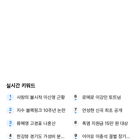
다운 아기자기함으로 미소를 자아낸다. 두 사람은 무려 23년
간 서로를 알아 온 절친이자 첫사랑인 만큼 호흡이 척척 맞는
포즈로 찰떡 케미를 자랑하기도.
그런가 하면 길거리 데이트에 나선 두 사람의 모습이 심장을
간질거리게 한다. 나란히 서있어 더욱 빛을 발하는 ‘설레는 키
차이’는 물론, 서로를 바라보는 눈빛이 아이스크림만큼 달달하
다. 더욱이 온갖 소문과 시선이 끊이지 않던 하나읍과는 달리,
남들의 시선에 개의치 않고 거리 한복판을 자유롭게 거니는 강
희와 연수의 알콩달콩한 투샷이 흐뭇한 미소를 자아낸다.
실시간 키워드
사랑의 불시착 이신영 근황
로메로 이강인 토트넘
MBC 금토드라마 ’모텔 캘리포니아’ 8회는 1일 밤 9시 50분
에 방송된다.
지수 블랙핑크 10주년 논란
안성현 신곡 최초 공개
뉴스컬처 김기주 kimkj@knewscorp.co.kr
류혜영 고경표 나혼산
폭염 지원금 15만 원 대상
한강뷰 경기도 가성비 분상제
아이유 이종석 결별 장기하 소