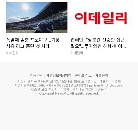
폭염에 멈춘 프로야구…기상
앱러빈, "당분간 신중한 접근
사유 리그 중단 첫 사례
필요"...투자의견 하향-파이퍼
샌들러
이데일리
이데일리
이용약관
개인정보취급방침
콘텐츠 신고
제휴문의
서울시 송파구 위례성대로 10, 에스타워 18층 노티플러스 | 대표자 : 이영재
사업자등록번호 : 596 - 87 – 00782 | 광고대행업 | partner@notiplus.co.kr
청소년 보호 책임자 : 이영재 | 기사배열 책임자 : 전윤수
Copyright NewsPic. All rights reserved.