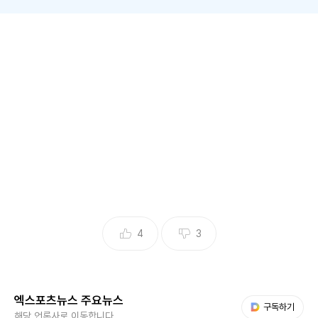
(엑스포츠뉴스 오수정 기자) '열혈사제2'에서 김남길이 권일용
을 언급해 웃음을 줬다.
29일 방송된 SBS 금토드라마 '열혈사제2' 7회에서는 김해일
(김남길 분)이 거주하고 있는 신학교 성모상 화재사건을 수사
하는 경찰들의 모습이 그려졌다.
4
3
엑스포츠뉴스 주요뉴스
다음 My뉴스
구독하기
해당 언론사로 이동합니다.