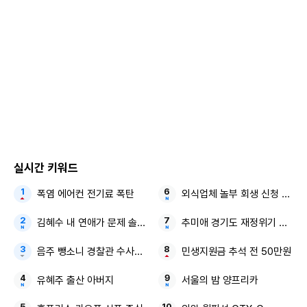
실시간 키워드
폭염 에어컨 전기료 폭탄
외식업체 놀부 회생 신청 尹 전
김혜수 내 연애가 문제 솔직 고백
추미애 경기도 재정위기 지방세
음주 뺑소니 경찰관 수사정보
민생지원금 추석 전 50만원
유혜주 출산 아버지
서울의 밤 양프리카
이날 경찰은 불에 그을린 성모상을 바라보면서 "딱 봐도 사이