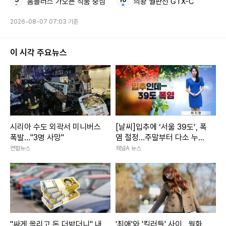
홈플러스 가오픈 식품 중심
의왕 월판선 GTX-C
비 광신도들 범행이네. 재작년에도 비슷한 사건이 있었다"고
2026-08-07 07:03 기준
말했다.
이 시각 주요뉴스
이에 김해일은 "그걸 어떻게 확신하냐"고 반박했고, 경찰은 김
해일을 쳐다보며 "일부 신부님들이 험하게 다니니 이런 일이
생기는 거 아니냐. 범죄는 인과관계가 있다"고 했다.
이를 들은 김해일은 "권일용 교수야? 여기서 인과관계가 왜 나
시리아 수도 외곽서 미니버스
[날씨]입추에 ‘서울 39도’, 폭
와?"라면서 "수사를 하는게 아니라 불난 집에 기름 부으러 온
폭발…"3명 사망"
염 절정…주말부터 다소 누그
것"이라고 못마땅해했다.
러져
연합뉴스
채널A 뉴스
사진= SBS 방송화면
오수정 기자 nara777@xportsnews.com
"싸게 올리고 돈 더받더니" 내
'최애'와 '킬러들' 사이...월화