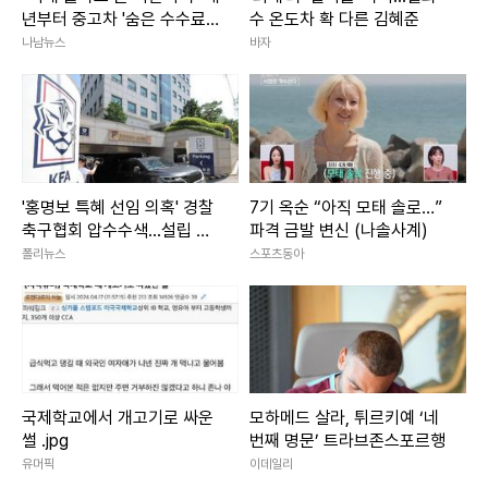
년부터 중고차 '숨은 수수료'
수 온도차 확 다른 김혜준
"실시간 인기기사"
전면 공개 전망
나남뉴스
바자
1위
서인영, 1년 9개월만 파경…"합의 완료, 귀책사유 NO"
2위
고현정 딸 "그분이 얼마나 아름다우신데"…자녀와 어색한
관계 '울컥'
3위
이장우, '나혼산' 포기·♥조혜원 택했나..."결혼→2세는 많
이"
'홍명보 특혜 선임 의혹' 경찰
7기 옥순 “아직 모태 솔로…”
Copyright ⓒ 엑스포츠뉴스 무단 전재 및 재배포 금지
축구협회 압수수색...설립 후
파격 금발 변신 (나솔사계)
첫 강제 수사
폴리뉴스
스포츠동아
본 콘텐츠는
뉴스픽 파트너스
에서 공유된 콘텐츠입니다.
국제학교에서 개고기로 싸운
모하메드 살라, 튀르키예 ‘네
썰 .jpg
번째 명문’ 트라브존스포르행
유머픽
이데일리