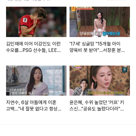
김민재에 이어 이강인도 이런
'17세' 싱글맘 "15개월 아이
수모를…PSG 선수들, LEE
양육비 못 받아"…서장훈 분
빼고 전원 월드컵 32강 진출
노 (물어보살)
지연수, 6살 아들에게 이혼
윤은혜, 수위 높았던 '커프' 키
고백…"네 잘못 없다고 항상
스신..."공유도 놀랐다더라"
말해" (연수롭다)
(아근진)[전일야화]