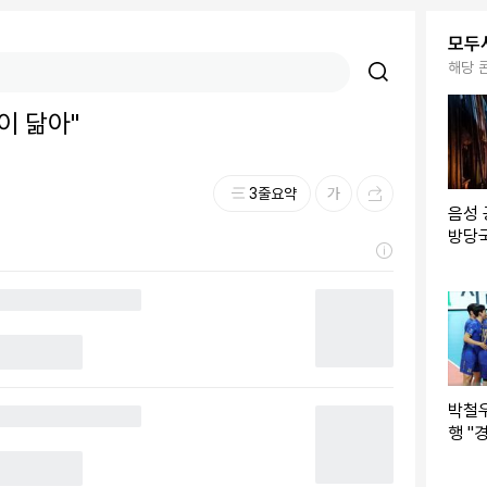
모두
해당 
이 닮아"
3줄요약
음성 
방당국
명 수
박철
행 "
된 선