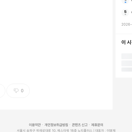
2026
이 
진 = 뉴시스
안았다.
0
 3.1㎏ 아들 출산을 알렸다. 사진과 영상에는 영철이
마, 아빠를 닮아 또렷한 이목구비가 시선을 끌었다.
이용약관
개인정보취급방침
콘텐츠 신고
제휴문의
서울시 송파구 위례성대로 10, 에스타워 18층 노티플러스 | 대표자 : 이영재