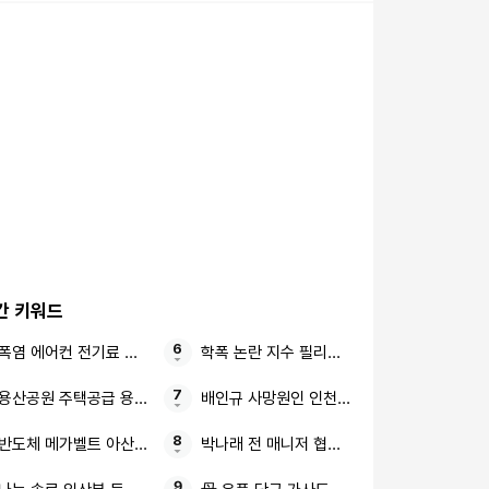
간 키워드
폭염 에어컨 전기료 폭탄
학폭 논란 지수 필리핀 행사
용산공원 주택공급 용산구 논란
배인규 사망원인 인천 자택
반도체 메가벨트 아산테크노밸리 the1 7차(10단지) 분양가상한제
박나래 전 매니저 협박·횡령