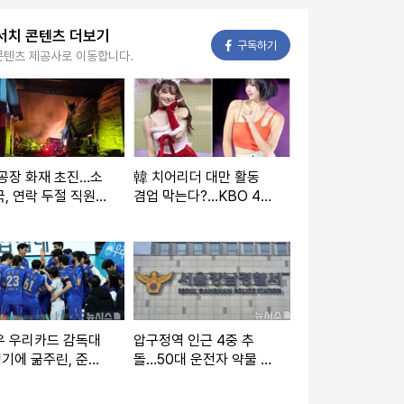
서치 콘텐츠 더보기
페이스북
구독하기
콘텐츠 제공사로 이동합니다.
공장 화재 초진…소
韓 치어리더 대만 활동
, 연락 두절 직원 2
겸업 막는다?…KBO 4개
색(종합)
구단 논의설
우 우리카드 감독대
압구정역 인근 4중 추
경기에 굶주린, 준비
돌…50대 운전자 약물 검
수들 기용할 것"
출