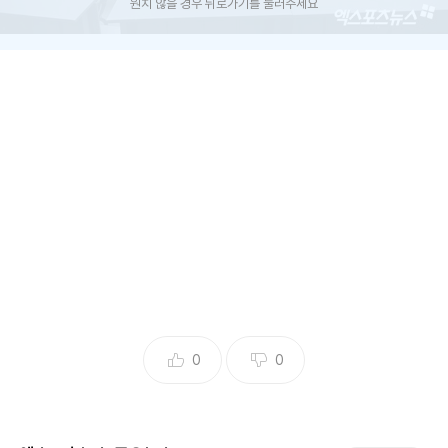
원치 않을 경우 뒤로가기를 눌러주세요
(엑스포츠뉴스 박정현 기자) 야구에 목말랐던 팬들이 그토록
원했던 시간이다. KBO 시범경기가 다음달 8일 개막한다.
KBO는 2025 KBO 시범경기 일정을 5일 발표했다. 2025 KB
O 시범경기는 다음달 8일부터 18일까지 팀당 10경기씩 총 50
경기가 치러진다. 모든 시범경기는 오후 1시에 개시된다.
개막전은 수원 KT위즈파크(LG 트윈스-KT 위즈)와 청주 야구
장(두산 베어스-한화 이글스), 대구 삼성라이온즈파크(SSG
0
0
랜더스-삼성 라이온즈), 사직구장(KIA 타이거즈-롯데 자이언
츠), 창원 NC파크(키움 히어로즈-NC 다이노스) 구장에서 펼