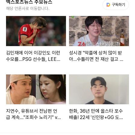
쳐진다.
엑스포츠뉴스 주요뉴스
다음 My뉴스
구독하기
해당 언론사로 이동합니다.
김민재에 이어 이강인도 이런
성시경 "악플에 상처 많이 받
수모를…PSG 선수들, LEE
아…수틀리면 전 재산 걸고 고
빼고 전원 월드컵 32강 진출
소" (짠한형)
지연수, 유튜브서 전남편 언
한화, 36년 만에 올스타 포수
급 계속…"조회수 노리기" vs
배출! 22세 '신인왕+GG 도
"문제 없다" [엑's 이슈]
전' 괜히 하겠나→"홈런 더
비? 감히 낄 수 있을지…"
이번 시범경기 일정은 그라운드 공사 등으로 사용이 불가한 잠