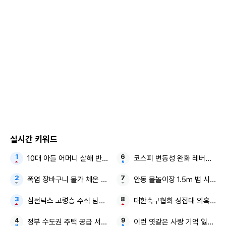
실구장(3월 8일~12일, 3월 15일~16일)과 고척스카이돔(3월
8일~14일), 인천 SSG랜더스필드(3월 8일~16일), 대전 한화
생명 볼파크(3월 8일~16일), 광주 KIA챔피언스필드(3월 8일
~13일), 삼성라이온즈파크(3월 15일~18일)의 상황을 고려해
편성했다.
눈길을 끄는 것은 3월17~18일 열리는 삼성-한화 맞대결이다.
두 경기는 올해 개장하는 한화 이글스 새 홈구장 대전 한화생
명 볼파크에서 열린다. 정규리그 개막전에 앞서 처음으로 프로
실시간 키워드
구단 간 실전 경기가 벌어지는 셈이다. 한화는 3월8~9일엔 청
10대 아들 어머니 살해 반려견까지
코스피 변동성 완화 레버리지 
주구장에서 두산과 홈 경기를 하고 이어 문학에서 SSG전, 사
폭염 장바구니 물가 체온 조절법
안동 물놀이장 1.5m 뱀 시민 
직에서 롯데전을 소화하고 난 뒤 대전 신구장에서 처음으로 볼
을 던지고 방망이를 휘두른다.
삼전닉스 고령층 주식 담보 대출
대한축구협회 성접대 의혹 일본 
정부 수도권 주택 공급 서울 준공업지역 2만7000가구
이런 엿같은 사랑 기억 잃은 검
시범경기부터 다가올 2025시즌 적용될 새로운 규정과 규칙이