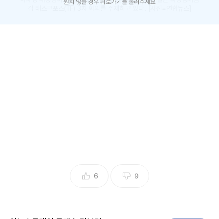
원치 않을 경우 뒤로가기를 눌러주세요
검 태스크포스(TF) 3차 회의를 주재하고 있다. [사진=연합뉴스]
[이뉴스투데이 방은주 기자] 이재명 대통령은 미국 체류 중인
구윤철 경제부총리, 김정관 산업통상자원부 장관, 여한구 통상
교섭본부장 등으로부터 한-미 통상협의 현황을 외교망을 통해
보고받았다고 강유정 대통령실 대변인이 서면 브리핑을 통해
30일 전했다.
강 대변인은 "이번 보고는 긴박하게 진행 중인 대미 통상협의
와 관련해 실시간 소통 및 효율적 의사결정을 하기 위해 마련
된 만큼, 이 대통령은 통상협의의 진척 상황을 청취하고 참석
자들과 함께 대응 전략을 논의했다"고 설명했다.
6
9
이 대통령은 "어려운 협의인 것은 알지만 우리 국민 5,200만
명의 대표로 그 자리에 가 있는 만큼 당당한 자세로 임해달
라"고 당부하면서 "구 부총리를 비롯한 협상단을 격려했다"고