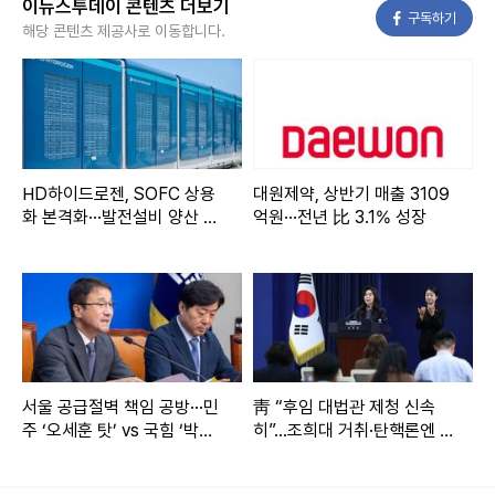
이뉴스투데이 콘텐츠 더보기
강 대변인이 전했다.
페이스북
구독하기
해당 콘텐츠 제공사로 이동합니다.
강 대변인은 "우리 정부는 국익 최우선 원칙 아래, 우리가 감내
할 수 있는 범위 내에서, 한-미 간 상호 호혜적 성과를 낼 수 있
는 분야를 중심으로 패키지를 마련해 미국과 협의하고 있
다"고 설명했다.
HD하이드로젠, SOFC 상용
대원제약, 상반기 매출 3109
화 본격화···발전설비 양산 기
억원···전년 比 3.1% 성장
이날 회의에는 일본 체류 중인 조현 외교부 장관을 포함해 강
반 확보
훈식 비서실장, 위성락 국가안보실장, 김용범 정책실장 등 핵
심 참모들이 자리했다.
김 실장도 한미 관세 협상 시한이 이틀 앞으로 다가온 이날 브
리핑을 열고 "정부는 국익을 최우선 원칙 하에 최선의 노력으
서울 공급절벽 책임 공방···민
靑 “후임 대법관 제청 신속
로 차분하게 협상에 임하고 있다"고 강조했다.
주 ‘오세훈 탓’ vs 국힘 ‘박원
히”...조희대 거취·탄핵론엔 거
순이 씨 말렸다’
리 둬
김 실장은 '미국이 관세와 함께 농축산물 시장 개방을 강요하