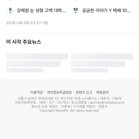
차그룹 회장이 잇따라 관세 협상 지원을 위해 미국으로 향하자
강예원 눈 성형 고백 대학생 비주얼
궁금한 이야기 Y 택배 100개 
이와 관련 "(한미 통상협상이) 정부에도 중요한 현안이고 기업
에도 중요한 사안"이라고 김 실장은 설명했다.
2026-08-08 03:33 기준
반도체, 자동차, 조선 등 국내 핵심 산업을 대표하는 기업을 이
이 시각 주요뉴스
끄는 리더로 자사 네트워크를 총동원해 미국 측 인사들과 접촉
하며 협상 타결을 위해 힘을 보태고 있는 것으로 보인다.
이용약관
개인정보취급방침
콘텐츠 신고
제휴문의
서울시 송파구 위례성대로 10, 에스타워 18층 노티플러스 | 대표자 : 이영재
사업자등록번호 : 596 - 87 – 00782 | 광고대행업 | partner@notiplus.co.kr
청소년 보호 책임자 : 이영재 | 기사배열 책임자 : 전윤수
Copyright NewsPic. All rights reserved.