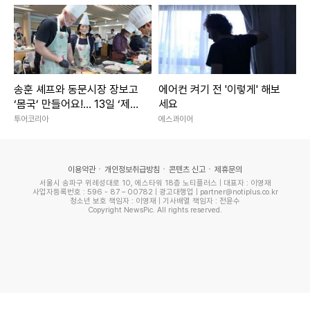
게 들여다보고 있는 사안이다. 올해 들어 롯데카드를 비롯한 다수
의 금융사에서 개인정보 유출 사건이 연이어 발생하면서 보안·IT
전문 인력 확보에 대한 중요성이 그 어느 때보다 중요해진 탓이다.
앞서 이찬진 금융감독원장은 취임 후 첫 기자간담회에서 "국내 금
융사의 보안 시스템에 대한 투자가 형편없다"며 "고객 정보 유출
송훈 셰프와 동문시장 장보고
에어컨 켜기 전 '이렇게' 해보
‘몸국’ 만들어요!… 13일 ‘제주
세요
시 회사가 망할 수 있다는 인식이 있어야 한다"고 경고하기도 했
미행’ 특별회차 운영
투어코리아
에스콰이어
다. 그는 10일 금융지주 회장들과 처음 만난 자리에서 보안·IT 전
문성을 갖춘 사외이사를 최소 1명 이상 포함하도록 하는 방안을 공
식화했다.
이용약관
개인정보취급방침
콘텐츠 신고
제휴문의
서울시 송파구 위례성대로 10, 에스타워 18층 노티플러스 | 대표자 : 이영재
사업자등록번호 : 596 - 87 – 00782 | 광고대행업 | partner@notiplus.co.kr
청소년 보호 책임자 : 이영재 | 기사배열 책임자 : 전윤수
전문가들은 고객 돈을 다루는 사업을 주력으로 하는 금융지주
Copyright NewsPic. All rights reserved.
의 최고 의사결정기구인 이사회에 보안·IT 전문가가 충분히 배
치되지 않은 점은 회사 내부의 정보 보호에 대한 인식 수준을
판가름하는 지표라고 입을 모았다. 김명수 서울여대 정보보호
학과 교수는 "이사회 차원에서 보안과 IT 전문성을 갖춘 인력