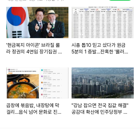
어공학과 교수를 사외이사로 선임한 후 현재까지 이사회 멤버로
참여시키고 있다. 최 교수는 대한민국 모바일앱어워드 심사위원
장, NHN재팬·e-삼성재팬 사업고문, 카카오 사외이사 등을 역임한
국내 대표 ICT 전문가다. 사외이사 영입 이후 그룹 디지털·IT 워크
숍에 직접 참여하며 IT 전략 방향을 제시하고 있다. 최 교수는 한
'현금복지 아이콘' 브라질 룰
시총 톱10 믿고 샀다가 원금
양대 전자공학과를 졸업하고 같은 대학교 대학원에서 석·박사 학
라 정권의 4연임 장기집권 설
5분의 1 증발…잔혹한 '롤러코
계자들
스피'
위를 취득했다.
곱창에 볶음밥, 내장탕에 막
"강남 잡으면 전국 집값 해결"
걸리…음식 넘어 문화로 진화
공감대 확산에 민주당정부 역
한 'K-푸드'
할론