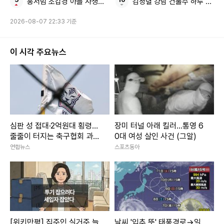
이터, 머신러닝, AI 솔루션 및 모바일 어플리케이션 개발과 IC
홍서범 조갑경 아들 사생활 논란
김정렬 강남 건물주 하루 1억
T 시스템 품질 검증 등을 주력 사업으로 하고 있다. 같은 달 우
2026-08-07 22:33 기준
리금융은 다우기술 창립 멤버인 김영훈 다우기술 대표를 사외
이사로 영입했다. 김 이사는 한양대학교 산업공학과를 졸업하
이 시각 주요뉴스
고 미국에서 MBA를 취득하는 등 IT 및 디지털 분야에서 오랜
경력을 쌓아온 전문가다.
지역 기반의 은행을 모태로 성장한 지방 금융지주 중에서는 BNK
금융만이 유일하게 보안·IT 전문가를 이사회에 배치했다. BNK금
심판 성 접대·2억원대 횡령…
장미 터널 아래 킬러…통영 6
줄줄이 터지는 축구협회 과거
0대 여성 살인 사건 (그알)
융은 올해 3월 박수용 서강대학교 컴퓨터공학과 교수를 사외이사
비위
연합뉴스
스포츠동아
로 선임했다. 박 이사는 카네기멜론대학교 컴퓨터공학과 객원교수
를 거쳐 한국블록체인학회 회장을 연임하고 현재 서강대학교 AI-
SW 대학원 원장과 소프트웨어 융합대학 학장을 겸임하고 있다.
블록체인과 핀테크, 정보보안, 소프트웨어 공학에 정통한 인물로
알려져 있다. 반면 iM금융과 JB금융 이사회에는 보안·IT 관련 이
[위키만평] 집주인 실거주 늘
날씨 '입추 뜻' 태풍경로→일