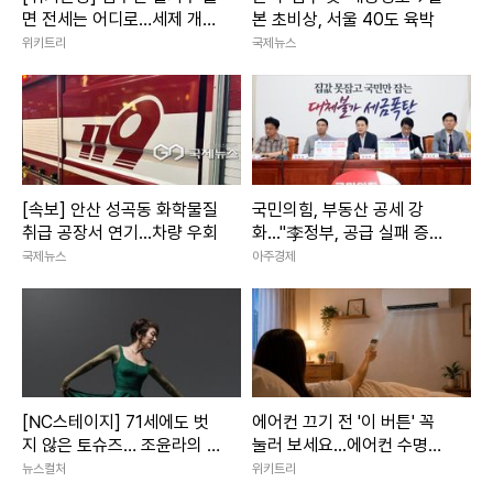
력을 지닌 인물이 전무한 상태다.
면 전세는 어디로…세제 개편
본 초비상, 서울 40도 육박
에 세입자 불안 커진다
위키트리
국제뉴스
[속보] 안산 성곡동 화학물질
국민의힘, 부동산 공세 강
취급 공장서 연기...차량 우회
화..."李정부, 공급 실패 증세
로 덮으려 해"
국제뉴스
아주경제
▲ 이찬진 금융감독원장. [사진=연합뉴스]
[NC스테이지] 71세에도 벗
에어컨 끄기 전 '이 버튼' 꼭
지 않은 토슈즈… 조윤라의 시
눌러 보세요...에어컨 수명이
금융지주 이사회의 보안 인력 유·무는 최근 금융당국에서 유의 깊
간은 아직 현재형
늘어납니다
뉴스컬처
위키트리