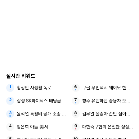
▲ [그래픽=장혜정] ⓒ르데스크
하나금융은 지난해 3월 윤심 전 삼성SDS 부사장을 사외이사로
선임했다. 윤 이사는 삼성그룹 IT 계열사인 미라콤아이앤씨 대표
이사를 역임했으며 현재 그룹 내 전산 시스템 고도화 사업을 주도
하고 있다. 중앙대 전산학과를 졸업하고 프랑스 파리6대학(UPM
C)에서 전산학 석·박사 학위를 취득한 윤 이사는 IT 전략과 시스템
실시간 키워드
운영 전문성을 갖춘 인물로 평가된다.
황정민 사생활 폭로
구글 무인택시 웨이모 한국 진
삼성 SK하이닉스 배당금
청주 유턴하던 승용차 오토바이
신한금융은 올해 3월 양인집 어니컴 창업주를 사외이사로 선
임했다. 양 이사는 업계에서 디지털 사업과 ICT 기술에 대한
윤석열 특활비 공개 소송 대통령실
김무열 윤승아 손만 잡아도 영화
전문적 이해도를 갖고 있는 전문가로 정평이 나 있는 인물이
방은희 아들 美서
대한축구협회 은밀한 성접대
다. 어니컴은 1998년 설립된 IT 소프트웨어 개발 회사로 빅데