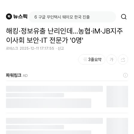
해킹·정보유출 난리인데…농협·iM·JB지주
이사회 보안·IT 전문가 '0명'
르데스크
2025-12-11 17:17:55
신고
3줄요약
파워링크
AD