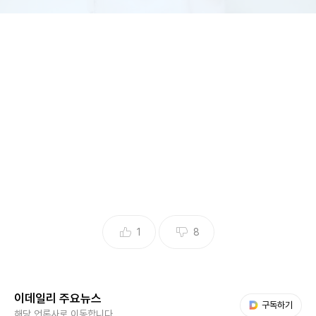
사진=휘성 인스타그램 캡처
1
8
지난 2023년 4월 휘성은 자신의 인스타그램에 “장난식으로
이데일리 주요뉴스
DM(다이렉트 메시지) 걸면 진짜 속상하니까 동물원 원숭이한
다음 My뉴스
구독하기
해당 언론사로 이동합니다.