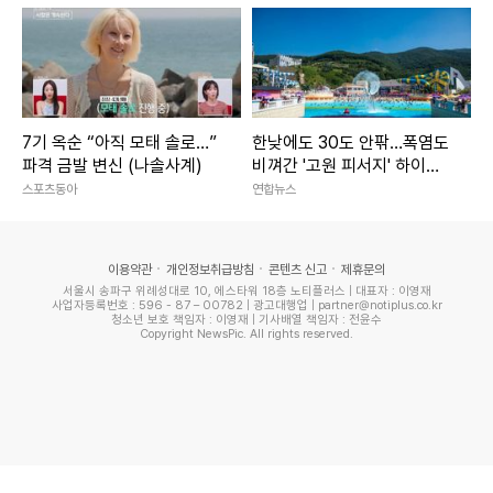
7기 옥순 “아직 모태 솔로…”
한낮에도 30도 안팎…폭염도
파격 금발 변신 (나솔사계)
비껴간 '고원 피서지' 하이원
리조트
스포츠동아
연합뉴스
이용약관
개인정보취급방침
콘텐츠 신고
제휴문의
서울시 송파구 위례성대로 10, 에스타워 18층 노티플러스 | 대표자 : 이영재
사업자등록번호 : 596 - 87 – 00782 | 광고대행업 | partner@notiplus.co.kr
청소년 보호 책임자 : 이영재 | 기사배열 책임자 : 전윤수
Copyright NewsPic. All rights reserved.