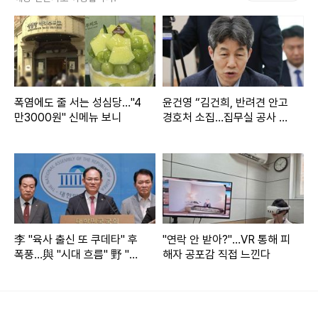
테 먹이 던지듯 행동하지 마세요. 짜증 대폭발합니다. 삐치는
수가 있어”라는 글을 게재했다.
해당 글을 게재한 다음날 그는 “정말 어떻게 해야 살이 빠질까.
어제 평생 살이 안 빠지는 꿈을 꿨다. 지방은 나에게 감옥과 같
폭염에도 줄 서는 성심당…"4
윤건영 “김건희, 반려견 안고
다. 2년 전만 해도 10kg은 3주 컷이었는데 자꾸 옛날 생각하
만3000원" 신메뉴 보니
경호처 소집…집무실 공사 지
시”
는 내가 안타깝다. 서럽다”고 올리기도 했다.
한편 10일 경찰과 소방당국 등에 따르면 휘성은 이날 오후 6시
29분께 서울 광진구 소재 한 아파트에서 쓰러진 채 발견됐다.
휘성의 가족으로부터 신고를 받고 현장에 출동한 경찰 및 소방
은 휘성이 사망한지 상당 시간 흐른 것으로 추정하고 있다.
李 "육사 출신 또 쿠데타" 후
"연락 안 받아?"…VR 통해 피
폭풍…與 "시대 흐름" 野 "역
해자 공포감 직접 느낀다
대급 망언"
경찰 및 소방은 약물을 과다 투약했거나 스스로 목숨을 끊었을
가능성 등도 열어두고 구체적인 사망 경위를 조사하고 있다.