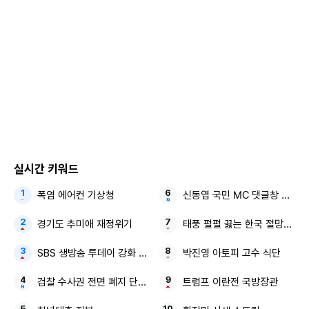
현재까지 외부 침입 흔적 등 범죄 혐의점은 확인되지 않은 것
으로 전해졌다.
2002년 데뷔한 휘성은 데뷔곡 ‘안 되나요’로 큰 인기를 끌었
다. 이후 ‘위드 미(With Me)’ ‘불치병’ ‘일년이면’ ‘결혼까지 생
각했어’ 등 다수 히트곡을 내며 국내 대표 알앤비(R&B) 가수
로 자리매김했다. 윤하 ‘비밀번호 486’ 오렌지캬라멜 ‘마법소
녀’ 등 인기곡 작사가로도 이름을 날렸다. 하지만 항정신성 수
실시간 키워드
면마취제인 프로포폴을 투약한 혐의로 기소돼 2021년 항소심
에서 징역 1년에 집행유예 2년을 선고받으면서 구설수에 휘말
폭염 에어컨 기상청
신동엽 국민 MC 댓글창 박살
리기도 했다.
경기도 추미애 재정위기
태풍 펄펄 끓는 한국 절망적인 
SBS 생방송 투데이 강화 맛집
박진영 아토피 고수 식단
※ 우울감 등 말하기 어려운 고민이 있거나 주변에 이런 어려
움을 겪는 가족·지인이 있을 경우 자살 예방 상담 전화 ☎109
검찰 수사권 전면 폐지 단계적 시행
트럼프 이란전 국방장관
또는 자살예방SNS상담 ‘마들랜’에서24시간 전문가의 상담