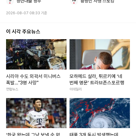
청년대출 정부
황정민 사생 스토킹
을 받을 수 있습니다.
2026-08-07 08:33 기준
Copyright ⓒ 이데일리 무단 전재 및 재배포 금지
이 시각 주요뉴스
본 콘텐츠는
뉴스픽 파트너스
에서 공유된 콘텐츠입니다.
시리아 수도 외곽서 미니버스
모하메드 살라, 튀르키예 ‘네
폭발…"3명 사망"
번째 명문’ 트라브존스포르행
연합뉴스
이데일리
‘한국 왔는데 그냥 보낼 순 없
태풍 3개 동시 발생했는데...