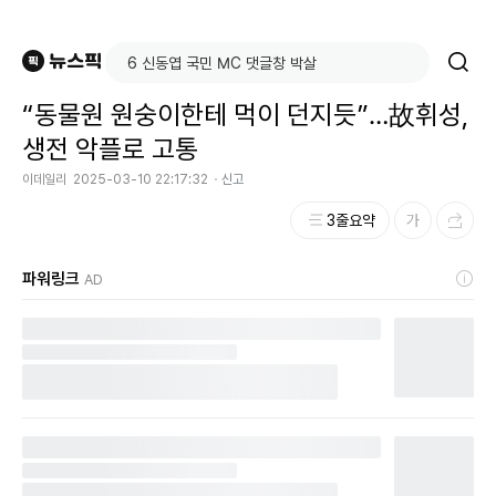
“동물원 원숭이한테 먹이 던지듯”…故휘성,
생전 악플로 고통
이데일리
2025-03-10 22:17:32
신고
3줄요약
파워링크
AD