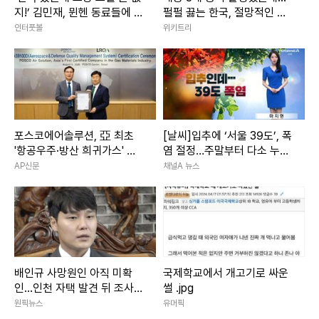
지!’ 김민재, 뮌헨 동료들에 한
펄펄 끓는 한국, 절망적인 소
턱냈다 “투어 기념 특별한 한
식 떴다
인터풋볼
위키트리
국식 치킨 대접”
포스코에어솔루션, 亞 최초
[날씨]입추에 ‘서울 39도’, 폭
'항공우주·방산 희귀가스' 품
염 절정…주말부터 다소 누그
질 문턱 넘었다
러져
AP신문
채널A 뉴스
배인규 사망원인 아직 미확
국제학교에서 개고기로 싸운
인...인천 자택 발견 뒤 조사
썰 .jpg
진행
원픽뉴스
유머픽