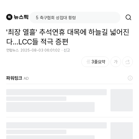
'최장 열흘' 추석연휴 대목에 하늘길 넓어진
다…LCC들 적극 증편
연합뉴스
2025-08-03 06:01:02
신고
3줄요약
파워링크
AD