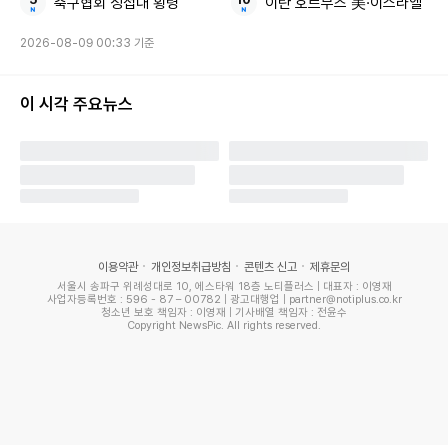
랑), 시즈오카, 세부, 괌 노선 등에서 가장 많은 24편씩을 증편
축구협회 성접대 횡령
이란 호르무즈 美·이스라엘
한다. 지난해 추석 연휴에 비해 추가 공급하는 좌석 규모를 하
2026-08-09 00:33 기준
루 평균 약 1천800석 늘린 것이다.
이 시각 주요뉴스
이스타항공도 총 126편을 더 운항한다. 인천발 다낭(18편), 냐
짱(14편), 삿포로(22편), 타이베이(22편)에 더해 부산발 푸꾸
옥(6편), 치앙마이(12편), 김포(32편)로 오가는 항공편 등이
다.
이에 따라 공급석은 기존 2만5천여석에서 4만9천356석까지
이용약관
개인정보취급방침
콘텐츠 신고
제휴문의
2배 가까이 증가한다. 지난해 추석 연휴에는 5천여석(30편)
서울시 송파구 위례성대로 10, 에스타워 18층 노티플러스 | 대표자 : 이영재
사업자등록번호 : 596 - 87 – 00782 | 광고대행업 | partner@notiplus.co.kr
만 늘렸는데 올해는 추가 공급 좌석이 4.2배가량 크게 늘었다.
청소년 보호 책임자 : 이영재 | 기사배열 책임자 : 전윤수
Copyright NewsPic. All rights reserved.
작년 추석 연휴에는 증편이 없었던 티웨이항공은 올해 연휴에
는 총 1만7천여석의 추가 공급을 계획하고 있다. 증편은 인천
및 대구발 일본·동남아 지역 노선에 집중될 예정이다.