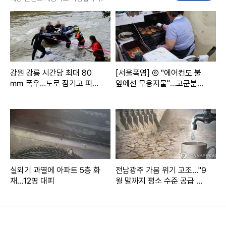
0월 3일), 한글날(10월 9일)이 붙어 있다. 10일(금요일) 하루
만 휴가를 내면 10월 3일부터 12일까지 열흘간 쉴 수도 있다.
3일 항공업계에 따르면 대한항공 외에 제주항공 등 6개 LCC
는 올해 추석 연휴에 임시편 투입 등으로 공급 좌석을 늘린다.
강원 강릉 시간당 최대 80
[서울폭염] ⑨ "에어컨도 불
대한항공은 국내선에서 1만여석을 추가 공급한다. 10월 3∼9
㎜ 폭우…도로 잠기고 피서
앞에선 무용지물"…고군분투
객 고립
주방 노동자들
일 김포∼제주 38편, 부산∼제주 6편 등 총 44편을 추가 편성
하고, 중형 항공기로 교체 투입해 1만600여석을 늘린다. 특별
부정기편의 추가 운영도 검토 중이다.
아시아나항공은 아직 증편 계획을 확정하지 않았다.
실외기 과열에 아파트 5층 화
전남광주 가뭄 위기 고조…"9
LCC들은 대형 항공사들보다 훨씬 적극적으로 추석 연휴 기간
재…12명 대피
월 말까지 평소 수준 공급 가
능"
좌석 공급을 늘린다. 수익성이 높은 단거리 국제선을 중심으로
많게는 수백편까지 증편하며 수요를 흡수하려는 것이다.