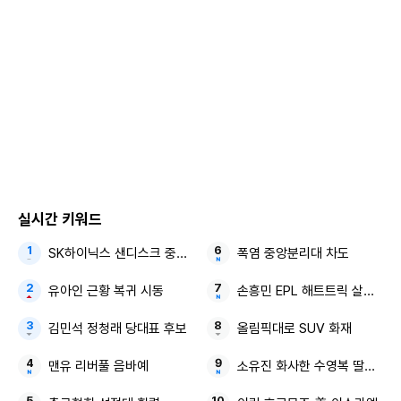
LCC 업계 1위인 제주항공이 가장 큰 규모의 증편을 진행한다.
실시간 키워드
SK하이닉스 샌디스크 중국 충칭 패키징공장
폭염 중앙분리대 차도
인천국제공항의 제주항공, 티웨이항공, 이스타항공 항공기
[연합뉴스 자료사진]
유아인 근황 복귀 시동
손흥민 EPL 해트트릭 살라와 
제주항공은 국제선에서 총 234편을 추가 투입한다. 일본 80
김민석 정청래 당대표 후보
올림픽대로 SUV 화재
편, 동남아 86편, 중화권 36편, 대양주 32편 등으로, 총 4만2
맨유 리버풀 음바예
소유진 화사한 수영복 딸과 함
천여석의 공급을 늘리는 것이다. 인기가 높은 인천∼냐짱(나트