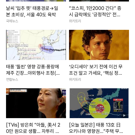
날씨 '입추 뜻' 태풍경로→일
“코스피, 1만2000 간다” 증
본 초비상, 서울 40도 육박
시 급락에도 '긍정적인' 전망
나온 이유
국제뉴스
위키트리
태풍 '돌핀' 영향 강풍·풍랑에
‘오디세이’ 보기 전에 이건 무
제주 긴장…야외행사 조정(종
조건 알고 가세요, ‘핵심 정보’
합)
7가지 (+오디세이 쿠키 유무
연합뉴스
위키트리
혜리 유튜브
는?)
앞서 제니는 지드래곤, BTS 뷔와 열애설, 결별설에 휩싸인 바
있다. 당시 소속사인 YG엔터테인먼트 측은 "아티스트의 사생
활"이라고 발표했다.
[TVis] 방은희 “아들, 美서 2
[오늘 일본은] 태풍 13호 日
제니 "1년 중 3분의 1 해외 생활, 매일 스케줄"
0만 원으로 생활… 자투리 고
오키나와 영향권…“주택 무너