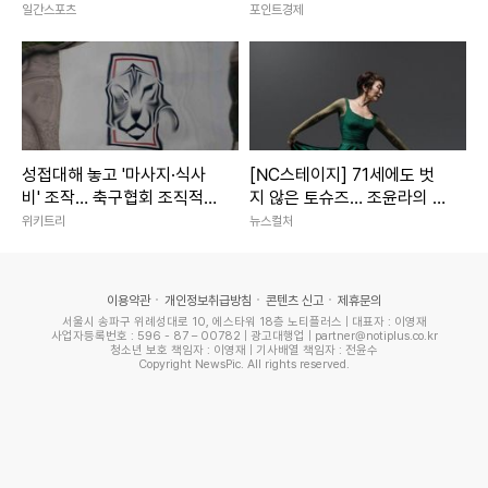
그런가 하면 이날 제니는 앨범 외에 일상 이야기도 했다. 제니
기 먹는다고” 눈물 (특종세
질 강풍” 최대 200㎜ 폭우
일간스포츠
포인트경제
상)
는 1년에 3분의 1을 해외에서 생활하고 있다며 "한 달 중 일주
일간 한국에 있으면 럭키 한달이다. 한식을 좋아해서 해외 나
갔을 때 입에 밥이 안 맞을 때가 있다. 향신료를 잘 못 먹는
다"라고 말했다.
성접대해 놓고 '마사지·식사
[NC스테이지] 71세에도 벗
이어 혜리는 "장기간 해외 갈 때 보일러 끄고 가냐"라고 엉뚱한
비' 조작… 축구협회 조직적
지 않은 토슈즈… 조윤라의 시
은폐 드러났다
간은 아직 현재형
질문을 하기도 했다. 이에 제니는 "끄고 간다. 돈이 많이 나오
위키트리
뉴스컬처
니까"라며 웃었다. 그러면서 "나만의 기내식 코스가 있다. 에피
타이저는 양식, 본 메인 요리는 한식으로 주문한다. 그러면서
이용약관
개인정보취급방침
콘텐츠 신고
제휴문의
위스키를 같이 마시는데, 잠자는 게 힘들 때도 있다"라고 털어
서울시 송파구 위례성대로 10, 에스타워 18층 노티플러스 | 대표자 : 이영재
사업자등록번호 : 596 - 87 – 00782 | 광고대행업 | partner@notiplus.co.kr
청소년 보호 책임자 : 이영재 | 기사배열 책임자 : 전윤수
놨다.
Copyright NewsPic. All rights reserved.