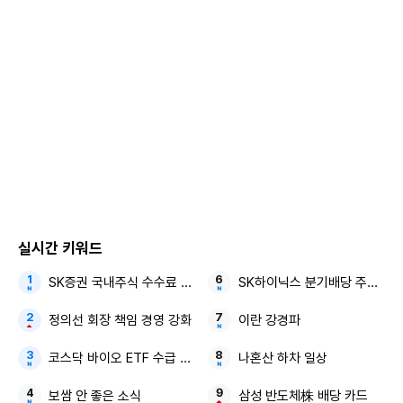
혜리 유튜브
실시간 키워드
SK증권 국내주식 수수료 평생 우대 비대면 고객
SK하이닉스 분기배당 주주환원
혜리 유튜브
정의선 회장 책임 경영 강화
이란 강경파
특히 제니는 "이번 거는 멕시코에서 (뮤직비디오) 촬영을 했
코스닥 바이오 ETF 수급 개선
나혼산 하차 일상
다. 저랑 남자 주인공 친구랑 귀여운 연기를 하는데, 제가 데이
보쌈 안 좋은 소식
삼성 반도체株 배당 카드