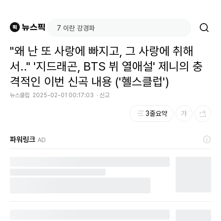
"왜 난 또 사랑에 빠지고, 그 사랑에 취해
서.." '지드래곤, BTS 뷔 열애설' 제니의 충
격적인 이번 신곡 내용 ('혤스클럽')
뉴스클립
2025-02-01 00:17:03
신고
3줄요약
파워링크
AD