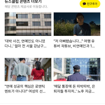
뉴스클립 콘텐츠 더보기
플러스 친구
친구추가
해당 콘텐츠 제공사로 이동합니다.
혜리 유튜브
제니는 31일 선공개 된 디지털 싱글 '러브 행오버(Love Hano
ver)'에 대해 "약간 R&B 팝인데 댄스는 아니고 그 어딘가에 있
'대박 사건, 연예인도 아니었
"저 아빠됐습니다..." 여행 유
는 곡"이라고 설명했다. 이어 "'러브 행오버'를 시작으로 3월 7
다니..' 얼마 전 서울 강남구
튜버 곽튜브, 비연예인과 10
한복판 '750억 건물' 통으로
월 결혼 발표
일 정규 앨범이 나오는데 진짜 무거운 가방 메고 왔다. 뮤직비
매입한 '큰 손' 정체
디오도 정말 많이 찍었다"라고 밝혔다.
"연애 성공의 핵심은 로맨틱
'매달 통장에 돈 따박따박, 은
멘트가 아니다!" 여성의 선택
퇴자들 투자처..' 노후 자금으
이 말해주는 진짜 매력
로 1억 있다면 당장 시작해야
한다는 창업 종류