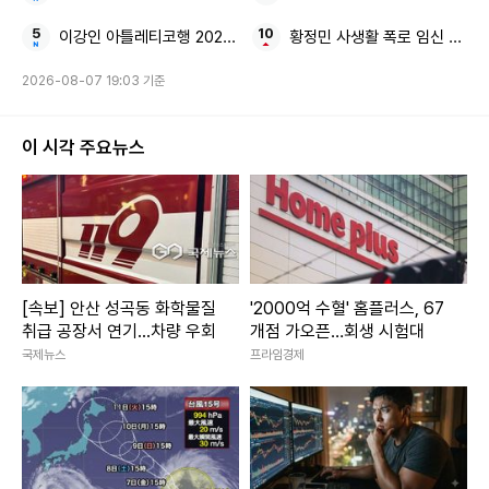
트를 하러 나갈 때마다 사랑에 빠지면 죽는다. 가사도 그런 내
용이다"라고 전해, 눈길을 끌었다.
이강인 아틀레티코행 2023-24시즌
황정민 사생활 폭로 임신 축하 
2026-08-07 19:03 기준
제니는 "내가 다칠 걸 알고, 내가 힘들 걸 아는데 왜 난 또 사랑
에 빠지고, 그 사랑에 취해서 사랑의 숙취가 있는 그런 내용이
이 시각 주요뉴스
다"라며 "처음에 그 내용을 듣고 공감이 됐다. 연애를 하고 사
랑을 해본 사람이라면 누구나 공감할 것 같다"라고 덧붙였다.
[속보] 안산 성곡동 화학물질
'2000억 수혈' 홈플러스, 67
취급 공장서 연기...차량 우회
개점 가오픈…회생 시험대
국제뉴스
프라임경제
혜리 유튜브