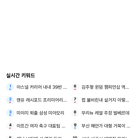
실시간 키워드
아스널 커리어 내내 39번 유니폼 이적 선택할 수도
김주형 윈덤 챔피언십 역전 우
맨유 래시포드 프리미어리그
컵 물비린내 설거지 이렇게 하
미야지 퇴출 삼성 미야모리
무리뉴 레알 주장 발베르데
아프간 여자 축구 대표팀 축구 금지 다시 뭉치다
부산 해안가 대형 거북이 소원·