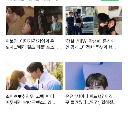
한편, 송혜교는 지난 1월 24일 개봉한 영화 '검은 수녀들'을 통
해 대중과 소통하고 있다. 해당 작품은 악령에 씌인 소년 희준
(문우진)을 구하기 위해 몸을 던진 유니아 수녀(송혜교)와 미
카엘라 수녀(전여빈)을 중심으로 한 이야기를 담고 있으며, 지
이보영, 이민기·강기영과 온
'강철부대W' 곽선희, 동성연
도차…'메리 킬즈 피플' 포스
인 공개…다정한 투샷과 함께
난 2일까지 누적관객수 143만 388명을 기록했다.
터 속 묘한 분위기
"럽스타그램을 해보고자"
조이현♥추영우, 고백 후 더
온유 "샤이니 피드백? 아직
애틋해진 쌍방 로맨스…입맞
못 들려줬다…'영감, 힙해졌
춤 1초 전(견우와선녀)
네'라고 반응 해줬으면 좋겠
다"