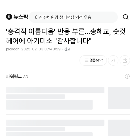
'충격적 아름다움' 반응 부른…송혜교, 숏컷
헤어에 아기미소 "감사합니다"
pickcon
2025-02-03 07:48:59
신고
3줄요약
파워링크
AD