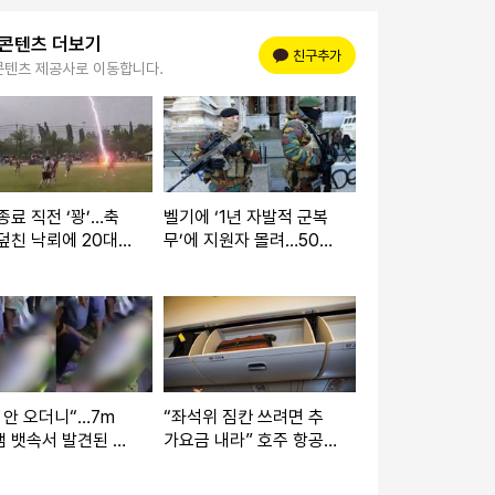
 콘텐츠 더보기
플러스 친구
친구추가
콘텐츠 제공사로 이동합니다.
종료 직전 ‘꽝’…축
벨기에 ‘1년 자발적 군복
덮친 낙뢰에 20대
무’에 지원자 몰려…500
선수 사망
명 뽑는데 3000명 지원
 안 오더니“…7m
“좌석위 짐칸 쓰려면 추
 뱃속서 발견된 4
가요금 내라” 호주 항공
농부
사에 비난 빗발