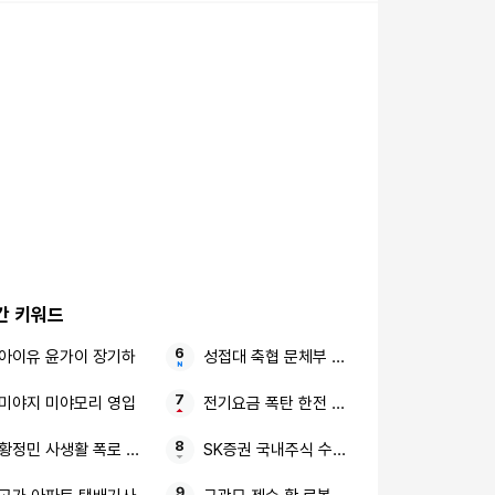
간 키워드
아이유 윤가이 장기하
성접대 축협 문체부 보고서
미야지 미야모리 영입
전기요금 폭탄 한전 에어컨 절전법
황정민 사생활 폭로 임신 축하 전화
SK증권 국내주식 수수료 평생 우대