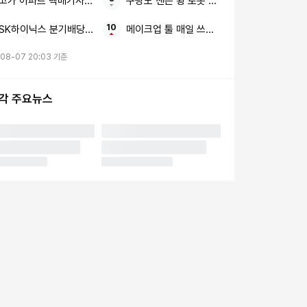
고가 아파트 택배기사 폭행당한
구광모 젠슨 황 로봇 생태계
SK하이닉스 분기배당 주주환원
메이크업 툴 매일 쓰는 제대로 관리
08-07 20:03 기준
시각 주요뉴스