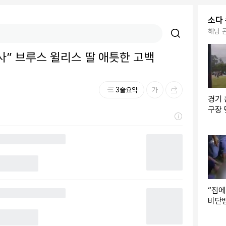
소다
해당 
사” 브루스 윌리스 딸 애틋한 고백
3줄요약
경기 
구장 
태국 
“집에
비단뱀
0대 