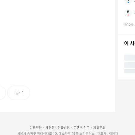
2026-
이 
(70)의 큰딸 루머 윌리스(36)가 아버지를 향한 애틋한 사랑을 전했
=루머 윌리스 SNS
1
면…”
루스 윌리스(70)를 향한 큰딸 루머 윌리스(36)의 애
이용약관
개인정보취급방침
콘텐츠 신고
제휴문의
서울시 송파구 위례성대로 10, 에스타워 18층 노티플러스 | 대표자 : 이영재