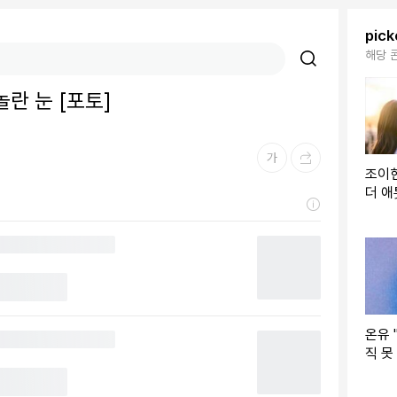
pic
해당 
놀란 눈 [포토]
조이현
더 애
스…입
와선
온유 
직 못
해졌네
면 좋