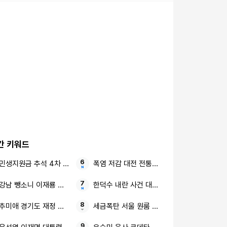
간 키워드
민생지원금 추석 4차 지급
폭염 저감 대전 전통시장 냉풍기
강남 뺑소니 이재룡 음주운전
한덕수 내란 사건 대법원
추미애 경기도 재정 비상 상황
세금폭탄 서울 원룸 주택 보유세