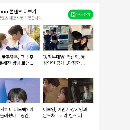
kcon 콘텐츠 더보기
네이버 포스트
구독하기
콘텐츠 제공사로 이동합니다.
♥추영우, 고백 후
'강철부대W' 곽선희, 동
틋해진 쌍방 로맨
성연인 공개…다정한 투
맞춤 1초 전(견우
샷과 함께 "럽스타그램을
녀)
해보고자"
"샤이니 피드백? 아
이보영, 이민기·강기영과
 들려줬다…'영감, 힙
온도차…'메리 킬즈 피플'
'라고 반응 해줬으
포스터 속 묘한 분위기
겠다"