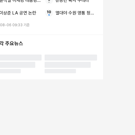
윤석열 이재명 대통령 무속인
유승민 육사 쿠데타
이상준 LA 공연 논란
열대야 수원 영통 정전 피해
08-06 09:33 기준
시각 주요뉴스